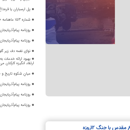
پل ارسباران یا قره‌داغ
شماره ۱۵۳ ماهنامه «صدای زنان» منتشر شد
روزنامه پیام‌آذربایجان ش
روزنامه پیام‌آذربایجان ش
نوای نغمه دف زیر گل
بهبود ارائه خدمات ب
ارتقاء انگیزه کارکنان می
میانِ شکوهِ تاریخ و 
روزنامه پیام‌آذربایجان ش
روزنامه پیام‌آذربایجان ش
روزنامه پیام‌آذربایجان ش