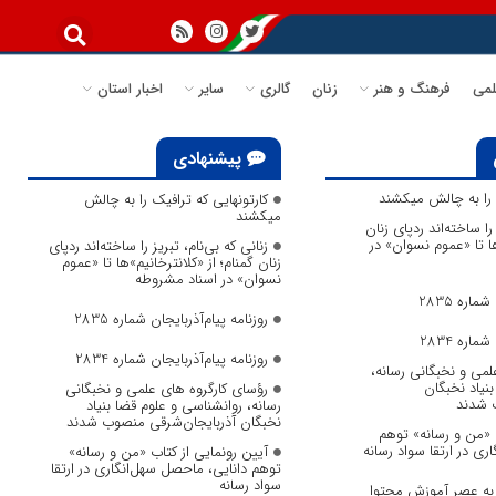
می
فرهنگ و هنر
زنان
گالری
سایر
اخبار استان
پیشنهادی
ک را به چالش میکشند
کارتونهایی که ترافیک را به چالش
میکشند
 را ساخته‌اند ردپای زنان
ها تا «عموم نسوان» در
زنانی که بی‌نام، تبریز را ساخته‌اند ردپای
زنان گمنام؛ از «کلانترخانیم»ها تا «عموم
نسوان» در اسناد مشروطه
ماره 2835
روزنامه پیام‌آذربایجان شماره 2835
ماره 2834
روزنامه پیام‌آذربایجان شماره 2834
لمی و نخبگانی رسانه،
نیاد نخبگان
رؤسای کارگروه های علمی و نخبگانی
 شدند
رسانه، روانشناسی و علوم قضا بنیاد
نخبگان آذربایجان‌شرقی منصوب شدند
ب «من و رسانه» توهم
ری در ارتقا سواد رسانه
آیین رونمایی از کتاب «من و رسانه»
توهم دانایی، ماحصل سهل‌انگاری در ارتقا
سواد رسانه
 به عصر آموزش محتوا