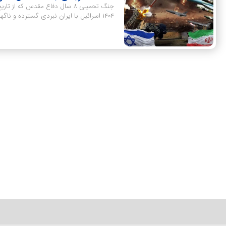
1404 اسرائیل با ایران نبردی گسترده و ناگهانی را آغاز کرد.