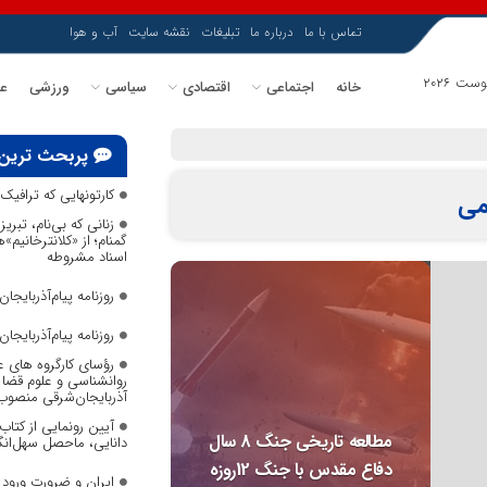
تماس با ما
درباره ما
تبلیغات
نقشه سایت
آب و هوا
خانه
اجتماعی
اقتصادی
سیاسی
ورزشی
عل
پربحث ترین
کارتونهایی که ترافی
می
زنانی که بی‌نام، تبریز
گمنام؛ از «کلانترخانیم»
اسناد مشروطه
روزنامه پیام‌آذربایجان ش
روزنامه پیام‌آذربایجان ش
رؤسای کارگروه های ع
روانشناسی و علوم قضا ب
آذربایجان‌شرقی منصوب
آیین رونمایی از کتا
مطالعه تاریخی جنگ 8 سال
دانایی، ماحصل سهل‌انگا
دفاع مقدس با جنگ 12روزه
ایران و ضرورت ورود