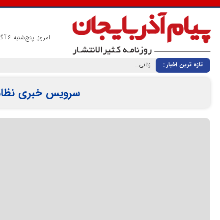
امروز: پنج‌شنبه 6 آگوست 2026
تازه ترین اخبار :
زنانی که بی‌نام، تبریز را ساخته‌اند ردپای زنان گمنام؛ از «کلانترخانیم»ها تا «عموم نسوان» در اسناد مشروطه
سرویس خبری نظا