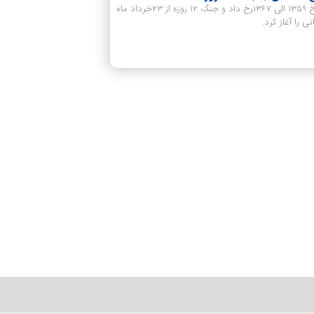
جنگ تحمیلی 8 سال دفاع مقدس که از تاریخ 1359 الی 1367رخ داد و جنگ 12 روزه از 23خرداد ماه