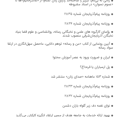
زنانی که بی‌نام، تبریز را ساخته‌اند ردپای زنان گمنام؛ از «کلانترخانیم»ها تا
«عموم نسوان» در اسناد مشروطه
روزنامه پیام‌آذربایجان شماره 2835
روزنامه پیام‌آذربایجان شماره 2834
رؤسای کارگروه های علمی و نخبگانی رسانه، روانشناسی و علوم قضا بنیاد
نخبگان آذربایجان‌شرقی منصوب شدند
آیین رونمایی از کتاب «من و رسانه» توهم دانایی، ماحصل سهل‌انگاری در ارتقا
سواد رسانه
ایران و ضرورت ورود به عصر آموزش محتوا
پل ارسباران یا قره‌داغ؟
شماره ۱۵۳ ماهنامه «صدای زنان» منتشر شد
روزنامه پیام‌آذربایجان شماره 2833
روزنامه پیام‌آذربایجان شماره 2832
نوای نغمه دف زیر گلوله باران دشمن
بهبود ارائه خدمات به جامعه هدف از مسیر ارتقاء انگیزه کارکنان می‌گذرد