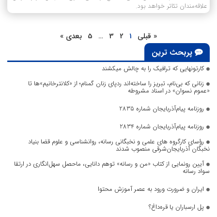
علاقه‌مندان تئاتر خواهد بود.
« قبلی
1
2
3
…
5
بعدی »
پربحث ترین
کارتونهایی که ترافیک را به چالش میکشند
زنانی که بی‌نام، تبریز را ساخته‌اند ردپای زنان گمنام؛ از «کلانترخانیم»ها تا
«عموم نسوان» در اسناد مشروطه
روزنامه پیام‌آذربایجان شماره 2835
روزنامه پیام‌آذربایجان شماره 2834
رؤسای کارگروه های علمی و نخبگانی رسانه، روانشناسی و علوم قضا بنیاد
نخبگان آذربایجان‌شرقی منصوب شدند
آیین رونمایی از کتاب «من و رسانه» توهم دانایی، ماحصل سهل‌انگاری در ارتقا
سواد رسانه
ایران و ضرورت ورود به عصر آموزش محتوا
پل ارسباران یا قره‌داغ؟