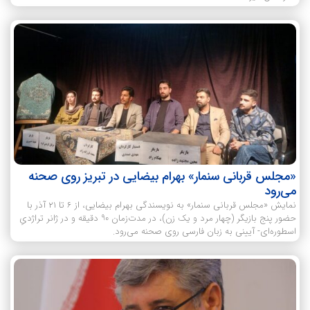
«مجلس قربانی سنمار» بهرام بیضایی در تبریز روی صحنه
می‌رود
نمایش «مجلس قربانی سنمار» به نویسندگی بهرام بیضایی، از ۶ تا ۲۱ آذر با
حضور پنج بازیگر (چهار مرد و یک زن)، در مدت‌زمان ۹۰ دقیقه و در ژانر تراژدیِ
اسطوره‌ای- آیینی به زبان فارسی روی صحنه می‌رود.