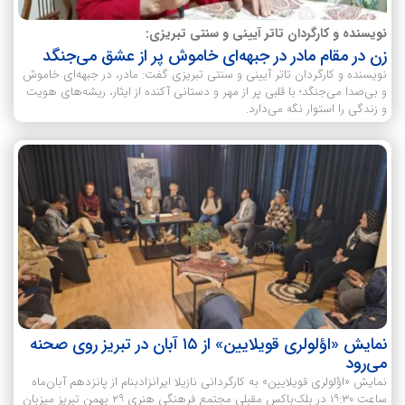
نویسنده و کارگردان تاتر آیینی و سنتی تبریزی:
زن در مقام مادر در جبهه‌ای خاموش پر از عشق می‌جنگد
نویسنده و کارگردان تاتر آیینی و سنتی تبریزی گفت: مادر، در جبهه‌ای خاموش
و بی‌صدا می‌جنگد؛ با قلبی پر از مهر و دستانی آکنده از ایثار، ریشه‌های هویت
و زندگی را استوار نگه می‌دارد.
نمایش «اؤلولری قویلایین» از ۱۵ آبان در تبریز روی صحنه
می‌رود
نمایش «اؤلولری قویلایین» به کارگردانی نازیلا ایرانزادبنام از پانزدهم آبان‌ماه
ساعت ۱۹:۳۰ در بلک‌باکس مقبلی مجتمع فرهنگی هنری ۲۹ بهمن تبریز میزبان