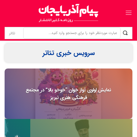
زنانی که بی‌نام، تبریز را ساخته‌اند ردپای زنان گمنام؛ از «کلانترخانیم»ها تا «عموم نسوان» در اسناد مشروطه
سرویس خبری تئاتر
نمایش لولوی آواز خوان “خوخو بالا” در مجتمع
فرهنگی هنری تبریز