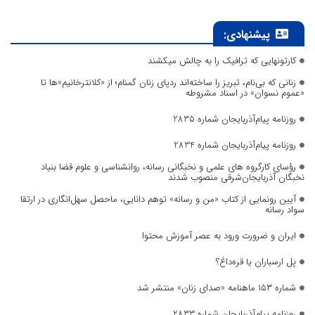
پیشنهادی:
کارتونهایی که ترافیک را به چالش میکشند
زنانی که بی‌نام، تبریز را ساخته‌اند ردپای زنان گمنام؛ از «کلانترخانیم»ها تا
«عموم نسوان» در اسناد مشروطه
روزنامه پیام‌آذربایجان شماره 2835
روزنامه پیام‌آذربایجان شماره 2834
رؤسای کارگروه های علمی و نخبگانی رسانه، روانشناسی و علوم قضا بنیاد
نخبگان آذربایجان‌شرقی منصوب شدند
آیین رونمایی از کتاب «من و رسانه» توهم دانایی، ماحصل سهل‌انگاری در ارتقا
سواد رسانه
ایران و ضرورت ورود به عصر آموزش محتوا
پل ارسباران یا قره‌داغ؟
شماره ۱۵۳ ماهنامه «صدای زنان» منتشر شد
روزنامه پیام‌آذربایجان شماره 2833