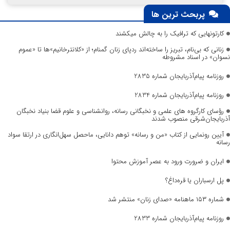
پربحث ترین ها
کارتونهایی که ترافیک را به چالش میکشند
زنانی که بی‌نام، تبریز را ساخته‌اند ردپای زنان گمنام؛ از «کلانترخانیم»ها تا «عموم
نسوان» در اسناد مشروطه
روزنامه پیام‌آذربایجان شماره 2835
روزنامه پیام‌آذربایجان شماره 2834
رؤسای کارگروه های علمی و نخبگانی رسانه، روانشناسی و علوم قضا بنیاد نخبگان
آذربایجان‌شرقی منصوب شدند
آیین رونمایی از کتاب «من و رسانه» توهم دانایی، ماحصل سهل‌انگاری در ارتقا سواد
رسانه
ایران و ضرورت ورود به عصر آموزش محتوا
پل ارسباران یا قره‌داغ؟
شماره ۱۵۳ ماهنامه «صدای زنان» منتشر شد
روزنامه پیام‌آذربایجان شماره 2833