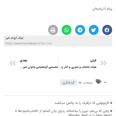
پیام آذربایجان
لینک کوتاه خبر:
https://payamazarbayjan.ir/?p=11950
قبلی
بعدی
هیأت انتخاب و داوری و آثار راه‌یافته بخش عکس جشنواره «سهند» معرفی شدند
نخستین گردهم‌آیی بانوان خیر مدرسه‌ساز در تبریز برگزار شد
برچسب ها:
گردشگری
کارتونهایی که ترافیک را به چالش میکشند
زنانی که بی‌نام، تبریز را ساخته‌اند ردپای زنان گمنام؛ از «کلانترخانیم»ها تا
«عموم نسوان» در اسناد مشروطه