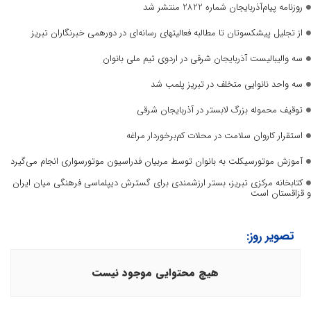
روزنامه پیام‌آذربایجان شماره 2822 منتشر شد
از تجلیل پیشکسوتان تا مطالبه فعالیتهای رسانه‌ای در دورهمی خبرنگاران تبریز
سه والیبالیست آذربایجان‌ شرقی در اردوی تیم ملی بانوان
سه واحد نانوایی متخلف در تبریز پلمب شد
توقیف محموله بزرگ لابستر در آذربایجان شرقی
استقرار کاروان سلامت در محلات کم‌برخوردار مراغه
آموزش موتورسیکلت به بانوان توسط مربیان فدراسیون موتورسواری انجام می‌گیرد
کتابخانه مرکزی تبریز، بستر ارزشمندی برای گسترش دیپلماسی فرهنگی میان ایران
و قزاقستان است
تصویر روز:
هیچ محتوایی موجود نیست