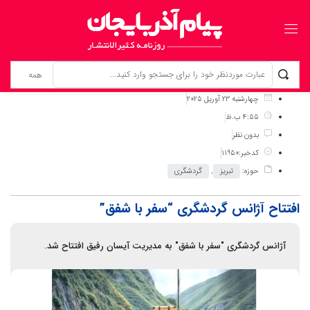
برگ نخست
نوشته‌ها
افتتاح آژانس گردشگری “سفر با شفق”
چهارشنبه 23 آوریل 2025
4:55 ب.ظ
بدون نظر
کدخبر:11950
حوزه:
تبریز
,
گردشگری
افتتاح آژانس گردشگری “سفر با شفق”
آژانس گردشگری "سفر با شفق" به مدیریت آیسان رفیق افتتاح شد.