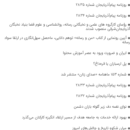
روزنامه پیام‌آذربایجان شماره 2835
روزنامه پیام‌آذربایجان شماره 2834
رؤسای کارگروه های علمی و نخبگانی رسانه، روانشناسی و علوم قضا بنیاد نخبگان
آذربایجان‌شرقی منصوب شدند
آیین رونمایی از کتاب «من و رسانه» توهم دانایی، ماحصل سهل‌انگاری در ارتقا سواد
رسانه
ایران و ضرورت ورود به عصر آموزش محتوا
پل ارسباران یا قره‌داغ؟
شماره ۱۵۳ ماهنامه «صدای زنان» منتشر شد
روزنامه پیام‌آذربایجان شماره 2833
روزنامه پیام‌آذربایجان شماره 2832
نوای نغمه دف زیر گلوله باران دشمن
بهبود ارائه خدمات به جامعه هدف از مسیر ارتقاء انگیزه کارکنان می‌گذرد
میانِ شکوهِ تاریخ و چالش‌های امروز