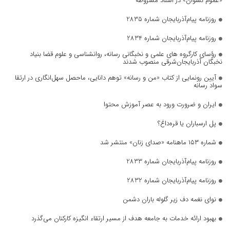
«عموم نسوان» در اسناد مشروطه
روزنامه پیام‌آذربایجان شماره 2835
روزنامه پیام‌آذربایجان شماره 2834
رؤسای کارگروه های علمی و نخبگانی رسانه، روانشناسی و علوم قضا بنیاد
نخبگان آذربایجان‌شرقی منصوب شدند
آیین رونمایی از کتاب «من و رسانه» توهم دانایی، ماحصل سهل‌انگاری در ارتقا
سواد رسانه
ایران و ضرورت ورود به عصر آموزش محتوا
پل ارسباران یا قره‌داغ؟
شماره ۱۵۳ ماهنامه «صدای زنان» منتشر شد
روزنامه پیام‌آذربایجان شماره 2833
روزنامه پیام‌آذربایجان شماره 2832
نوای نغمه دف زیر گلوله باران دشمن
بهبود ارائه خدمات به جامعه هدف از مسیر ارتقاء انگیزه کارکنان می‌گذرد