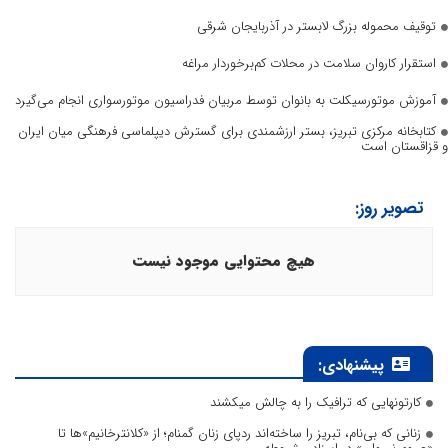
توقیف محموله بزرگ لابستر در آذربایجان شرقی
استقرار کاروان سلامت در محلات کم‌برخوردار مراغه
آموزش موتورسیکلت به بانوان توسط مربیان فدراسیون موتورسواری انجام می‌گیرد
کتابخانه مرکزی تبریز، بستر ارزشمندی برای گسترش دیپلماسی فرهنگی میان ایران
و قزاقستان است
تصویر روز:
هیچ محتوایی موجود نیست
پیشنهادی:
کارتونهایی که ترافیک را به چالش میکشند
زنانی که بی‌نام، تبریز را ساخته‌اند ردپای زنان گمنام؛ از «کلانترخانیم»ها تا