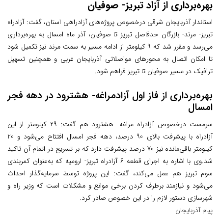
بهره‌برداری از آزاد تبریز- صوفیان
استاندار آذربایجان شرقی درخصوص پروژه‌های آزادراهی استان، گفت: آزادراه
تبریز- مرند- بازرگان حدفاصل تبریز تا صوفیان، آذر ماه امسال به بهره‌برداری
می‌رسد و مقرر شد که 9 کیلومتر از ادامه مسیر به سمت مرند نیز تکمیل شود
تا امکان اتصال به محورهای مواصلاتی آذربایجان غربی و همچنین تسهیل
ترافیک در مسیر صوفیان تا تبریز فراهم شود.
بهره‌برداری از فاز اول آزادمراغه- هشترود در دهه فجر
امسال
سرمست درخصوص آزادراه مراغه- هشترود هم گفت: 29 کیلومتر از این
آزادراه با پیشرفت بالای 90 درصد، دهه فجر امسال افتتاح می‌شود و 20
کیلومتر باقی‌مانده نیز 70 درصد پیشرفت دارد که بر تسریع در اتمام آن تاکید
شد.
وی با اشاره به اجرای قطعه 6 آزادراه تبریز- ارومیه که به‌عنوان کمربندی
سوم تبریز هم عمل می‌کند، گفت: این پروژه توسط سرمایه‌گذار احداث
می‌شود و نیازمند برطرف کردن برخی موانع و مشکلات است که وزیر راه و
شهرسازی دستور لازم را در این خصوص صادر کرد.
پیام آذربایجان