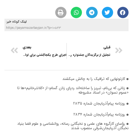
لینک کوتاه خبر:
https://payamazarbayjan.ir/?p=10543
قبلی
بعدی
تجلیل از برگزیدگان جشنواره رسانه ای «طنین» در تبریز
اجرای طرح یکجا‌کِشتی برای اولین بار در اراضی زراعی شهرستان هوراند
کارتونهایی که ترافیک را به چالش میکشند
زنانی که بی‌نام، تبریز را ساخته‌اند ردپای زنان گمنام؛ از «کلانترخانیم»ها تا
«عموم نسوان» در اسناد مشروطه
روزنامه پیام‌آذربایجان شماره 2835
روزنامه پیام‌آذربایجان شماره 2834
رؤسای کارگروه های علمی و نخبگانی رسانه، روانشناسی و علوم قضا بنیاد
نخبگان آذربایجان‌شرقی منصوب شدند