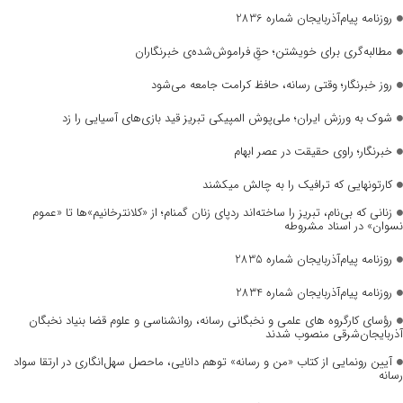
روزنامه پیام‌آذربایجان شماره 2836
مطالبه‌گری برای خویشتن؛ حقِ فراموش‌شده‌ی خبرنگاران
روز خبرنگار؛ وقتی رسانه، حافظ کرامت جامعه می‌شود
شوک به ورزش ایران؛ ملی‌پوش المپیکی تبریز قید بازی‌های آسیایی را زد
خبرنگار؛ راوی حقیقت در عصر ابهام
کارتونهایی که ترافیک را به چالش میکشند
زنانی که بی‌نام، تبریز را ساخته‌اند ردپای زنان گمنام؛ از «کلانترخانیم»ها تا «عموم
نسوان» در اسناد مشروطه
روزنامه پیام‌آذربایجان شماره 2835
روزنامه پیام‌آذربایجان شماره 2834
رؤسای کارگروه های علمی و نخبگانی رسانه، روانشناسی و علوم قضا بنیاد نخبگان
آذربایجان‌شرقی منصوب شدند
آیین رونمایی از کتاب «من و رسانه» توهم دانایی، ماحصل سهل‌انگاری در ارتقا سواد
رسانه