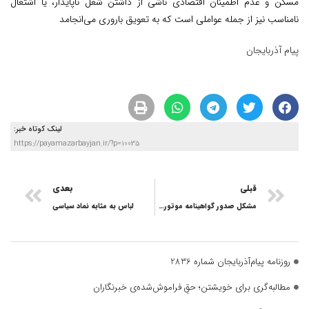
مسکن و عدم اطمینان اقتصادی ناشی از داشتن شغل ناپایدار، یا اشتغال
نامناسب نیز از جمله عواملی است که به تعویق باروری می‌انجامد
پیام آذربایجان
لینک کوتاه خبر:
https://payamazarbayjan.ir/?p=10035
قبلی
بعدی
مشکل صدور گواهینامه موتورسیکلت زنان پیگیری و برطرف شود
لباس به مثابه نماد سیاسی
روزنامه پیام‌آذربایجان شماره 2836
مطالبه‌گری برای خویشتن؛ حقِ فراموش‌شده‌ی خبرنگاران