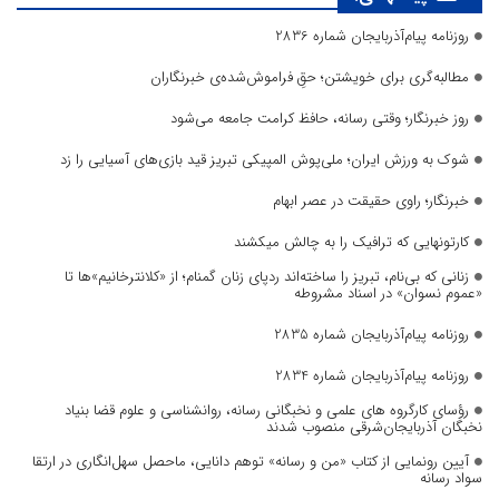
روزنامه پیام‌آذربایجان شماره 2836
مطالبه‌گری برای خویشتن؛ حقِ فراموش‌شده‌ی خبرنگاران
روز خبرنگار؛ وقتی رسانه، حافظ کرامت جامعه می‌شود
شوک به ورزش ایران؛ ملی‌پوش المپیکی تبریز قید بازی‌های آسیایی را زد
خبرنگار؛ راوی حقیقت در عصر ابهام
کارتونهایی که ترافیک را به چالش میکشند
زنانی که بی‌نام، تبریز را ساخته‌اند ردپای زنان گمنام؛ از «کلانترخانیم»ها تا
«عموم نسوان» در اسناد مشروطه
روزنامه پیام‌آذربایجان شماره 2835
روزنامه پیام‌آذربایجان شماره 2834
رؤسای کارگروه های علمی و نخبگانی رسانه، روانشناسی و علوم قضا بنیاد
نخبگان آذربایجان‌شرقی منصوب شدند
آیین رونمایی از کتاب «من و رسانه» توهم دانایی، ماحصل سهل‌انگاری در ارتقا
سواد رسانه