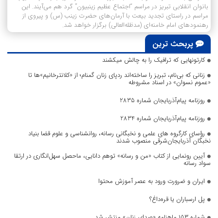
بانوان انقلابی تبریز در مراسم “اجتماع عظیم زینبیون” گرد هم می‌آیند. این
مراسم در راستای تجدید بیعت با آرمان‌های حضرت زینب (س) و پیروی از
رهنمودهای امام خامنه‌ای (مدظله‌العالی) برگزار خواهد شد.
پربحث ترین
کارتونهایی که ترافیک را به چالش میکشند
زنانی که بی‌نام، تبریز را ساخته‌اند ردپای زنان گمنام؛ از «کلانترخانیم»ها تا
«عموم نسوان» در اسناد مشروطه
روزنامه پیام‌آذربایجان شماره 2835
روزنامه پیام‌آذربایجان شماره 2834
رؤسای کارگروه های علمی و نخبگانی رسانه، روانشناسی و علوم قضا بنیاد
نخبگان آذربایجان‌شرقی منصوب شدند
آیین رونمایی از کتاب «من و رسانه» توهم دانایی، ماحصل سهل‌انگاری در ارتقا
سواد رسانه
ایران و ضرورت ورود به عصر آموزش محتوا
پل ارسباران یا قره‌داغ؟
شماره ۱۵۳ ماهنامه «صدای زنان» منتشر شد