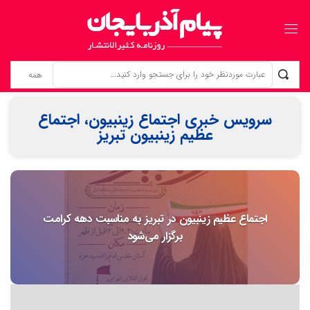
زنانی که بی‌نام، تبریز را ساخته‌اند ردپای زنان گمنام؛ از «کلانترخانیم»ها تا «عموم نسوان» در اسناد مشروطه
سرویس خبری اجتماع زینبیون، اجتماع
عظیم زینبیون تبریز
اجتماع عظیم زینبیون در تبریز به مناسبت دهه کرامت
برگزار می‌شود