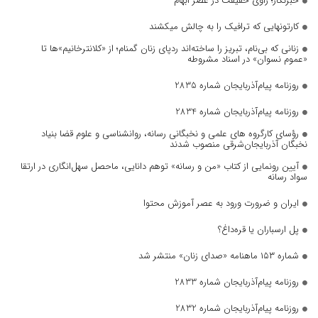
خبرنگار؛ راوی حقیقت در عصر ابهام
کارتونهایی که ترافیک را به چالش میکشند
زنانی که بی‌نام، تبریز را ساخته‌اند ردپای زنان گمنام؛ از «کلانترخانیم»ها تا
«عموم نسوان» در اسناد مشروطه
روزنامه پیام‌آذربایجان شماره 2835
روزنامه پیام‌آذربایجان شماره 2834
رؤسای کارگروه های علمی و نخبگانی رسانه، روانشناسی و علوم قضا بنیاد
نخبگان آذربایجان‌شرقی منصوب شدند
آیین رونمایی از کتاب «من و رسانه» توهم دانایی، ماحصل سهل‌انگاری در ارتقا
سواد رسانه
ایران و ضرورت ورود به عصر آموزش محتوا
پل ارسباران یا قره‌داغ؟
شماره ۱۵۳ ماهنامه «صدای زنان» منتشر شد
روزنامه پیام‌آذربایجان شماره 2833
روزنامه پیام‌آذربایجان شماره 2832