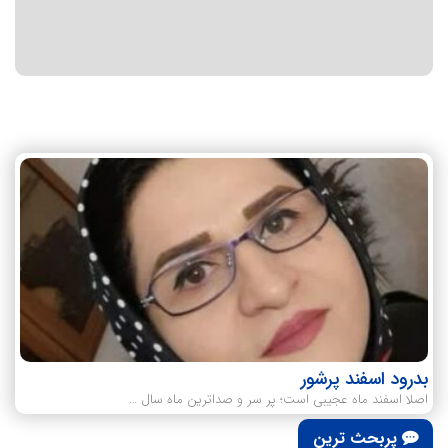
بدرود اسفند پرشور
اصلا اسفند ماه عجیبی است؛ پر سر و صداترین ماه سال …
پربحث ترین