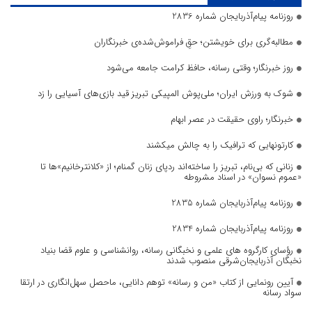
روزنامه پیام‌آذربایجان شماره 2836
مطالبه‌گری برای خویشتن؛ حقِ فراموش‌شده‌ی خبرنگاران
روز خبرنگار؛ وقتی رسانه، حافظ کرامت جامعه می‌شود
شوک به ورزش ایران؛ ملی‌پوش المپیکی تبریز قید بازی‌های آسیایی را زد
خبرنگار؛ راوی حقیقت در عصر ابهام
کارتونهایی که ترافیک را به چالش میکشند
زنانی که بی‌نام، تبریز را ساخته‌اند ردپای زنان گمنام؛ از «کلانترخانیم»ها تا
«عموم نسوان» در اسناد مشروطه
روزنامه پیام‌آذربایجان شماره 2835
روزنامه پیام‌آذربایجان شماره 2834
رؤسای کارگروه های علمی و نخبگانی رسانه، روانشناسی و علوم قضا بنیاد
نخبگان آذربایجان‌شرقی منصوب شدند
آیین رونمایی از کتاب «من و رسانه» توهم دانایی، ماحصل سهل‌انگاری در ارتقا
سواد رسانه