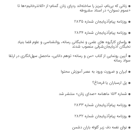
زنانی که بی‌نام، تبریز را ساخته‌اند ردپای زنان گمنام؛ از «کلانترخانیم»ها تا
«عموم نسوان» در اسناد مشروطه
روزنامه پیام‌آذربایجان شماره 2835
روزنامه پیام‌آذربایجان شماره 2834
رؤسای کارگروه های علمی و نخبگانی رسانه، روانشناسی و علوم قضا بنیاد
نخبگان آذربایجان‌شرقی منصوب شدند
آیین رونمایی از کتاب «من و رسانه» توهم دانایی، ماحصل سهل‌انگاری در ارتقا
سواد رسانه
ایران و ضرورت ورود به عصر آموزش محتوا
پل ارسباران یا قره‌داغ؟
شماره ۱۵۳ ماهنامه «صدای زنان» منتشر شد
روزنامه پیام‌آذربایجان شماره 2833
روزنامه پیام‌آذربایجان شماره 2832
نوای نغمه دف زیر گلوله باران دشمن