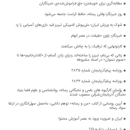
مطالبه‌گری برای خویشتن؛ حقِ فراموش‌شده‌ی خبرنگاران
روز خبرنگار؛ وقتی رسانه، حافظ کرامت جامعه می‌شود
شوک به ورزش ایران؛ ملی‌پوش المپیکی تبریز قید بازی‌های آسیایی را زد
خبرنگار؛ راوی حقیقت در عصر ابهام
کارتونهایی که ترافیک را به چالش میکشند
زنانی که بی‌نام، تبریز را ساخته‌اند ردپای زنان گمنام؛ از «کلانترخانیم»ها تا
«عموم نسوان» در اسناد مشروطه
روزنامه پیام‌آذربایجان شماره 2835
روزنامه پیام‌آذربایجان شماره 2834
رؤسای کارگروه های علمی و نخبگانی رسانه، روانشناسی و علوم قضا بنیاد
نخبگان آذربایجان‌شرقی منصوب شدند
آیین رونمایی از کتاب «من و رسانه» توهم دانایی، ماحصل سهل‌انگاری در ارتقا
سواد رسانه
ایران و ضرورت ورود به عصر آموزش محتوا
پل ارسباران یا قره‌داغ؟