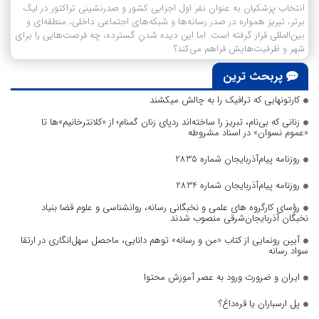
انتخاب پزشکیان به عنوان نفر اول اجرایی کشور و صدرنشینی تراکتور در لیگ
برتر، تبریز همواره در صدر رسانه‌ها و شبکه‌های اجتماعی داخلی، منطقه‌ای و
بین‌المللی قرار گرفته است. اما این دیده شدنِ گسترده، چه فرصت‌هایی را برای
شهر و ظرفیت‌هایش فراهم می‌کند؟
پربحث ترین
کارتونهایی که ترافیک را به چالش میکشند
زنانی که بی‌نام، تبریز را ساخته‌اند ردپای زنان گمنام؛ از «کلانترخانیم»ها تا
«عموم نسوان» در اسناد مشروطه
روزنامه پیام‌آذربایجان شماره 2835
روزنامه پیام‌آذربایجان شماره 2834
رؤسای کارگروه های علمی و نخبگانی رسانه، روانشناسی و علوم قضا بنیاد
نخبگان آذربایجان‌شرقی منصوب شدند
آیین رونمایی از کتاب «من و رسانه» توهم دانایی، ماحصل سهل‌انگاری در ارتقا
سواد رسانه
ایران و ضرورت ورود به عصر آموزش محتوا
پل ارسباران یا قره‌داغ؟