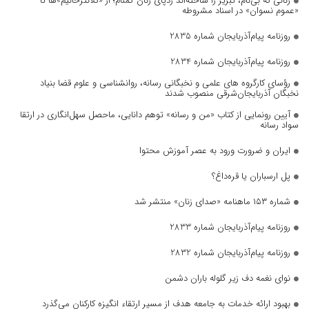
زنانی که بی‌نام، تبریز را ساخته‌اند ردپای زنان گمنام؛ از «کلانترخانیم»ها تا
«عموم نسوان» در اسناد مشروطه
روزنامه پیام‌آذربایجان شماره 2835
روزنامه پیام‌آذربایجان شماره 2834
رؤسای کارگروه های علمی و نخبگانی رسانه، روانشناسی و علوم قضا بنیاد
نخبگان آذربایجان‌شرقی منصوب شدند
آیین رونمایی از کتاب «من و رسانه» توهم دانایی، ماحصل سهل‌انگاری در ارتقا
سواد رسانه
ایران و ضرورت ورود به عصر آموزش محتوا
پل ارسباران یا قره‌داغ؟
شماره ۱۵۳ ماهنامه «صدای زنان» منتشر شد
روزنامه پیام‌آذربایجان شماره 2833
روزنامه پیام‌آذربایجان شماره 2832
نوای نغمه دف زیر گلوله باران دشمن
بهبود ارائه خدمات به جامعه هدف از مسیر ارتقاء انگیزه کارکنان می‌گذرد