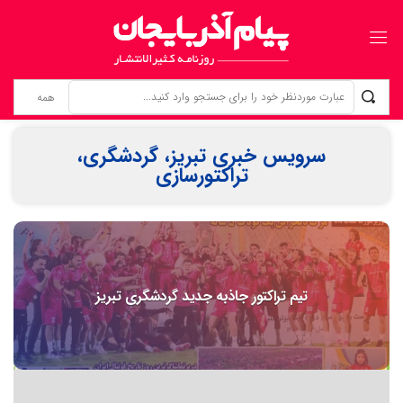
زنانی که بی‌نام، تبریز را ساخته‌اند ردپای زنان گمنام؛ از «کلانترخانیم»ها تا «عموم نسوان» در اسناد مشروطه
سرویس خبری تبریز، گردشگری،
تراکتورسازی
تیم تراکتور جاذبه جدید گردشگری تبریز