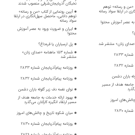
نخبگان آذربایجان‌شرقی منصوب شدند
ب «من و رسانه» توهم
ری در ارتقا سواد رسانه
آیین رونمایی از کتاب «من و رسانه»
توهم دانایی، ماحصل سهل‌انگاری در ارتقا
سواد رسانه
 به عصر آموزش محتوا
ایران و ضرورت ورود به عصر آموزش
؟
محتوا
پل ارسباران یا قره‌داغ؟
شماره ۱۵۳ ماهنامه «صدای زنان»
ماره 2833
منتشر شد
ماره 2832
روزنامه پیام‌آذربایجان شماره 2833
وله باران دشمن
روزنامه پیام‌آذربایجان شماره 2832
ه جامعه هدف از مسیر
‌گذرد
نوای نغمه دف زیر گلوله باران دشمن
بهبود ارائه خدمات به جامعه هدف از
چالش‌های امروز
مسیر ارتقاء انگیزه کارکنان می‌گذرد
ماره 2830
میانِ شکوهِ تاریخ و چالش‌های امروز
روزنامه پیام‌آذربایجان شماره 2830
روزنامه پیام‌آذربایجان شماره 2829