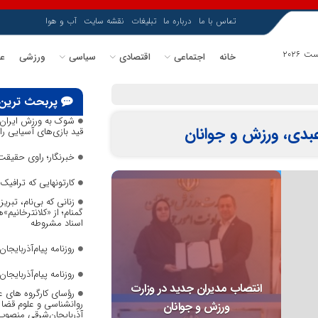
تماس با ما
درباره ما
تبلیغات
نقشه سایت
آب و هوا
خانه
اجتماعی
اقتصادی
سیاسی
ورزشی
عل
پربحث ترین
شوک به ورزش ایران؛ 
دی، ورزش و جوانان
قید بازی‌های آسیایی را 
خبرنگار؛ راوی حقیقت 
کارتونهایی که ترافی
زنانی که بی‌نام، تبریز
گمنام؛ از «کلانترخانیم»
اسناد مشروطه
روزنامه پیام‌آذربایجان ش
روزنامه پیام‌آذربایجان ش
انتصاب مدیران جدید در وزارت
رؤسای کارگروه های ع
روانشناسی و علوم قضا ب
ورزش و جوانان
آذربایجان‌شرقی منصوب