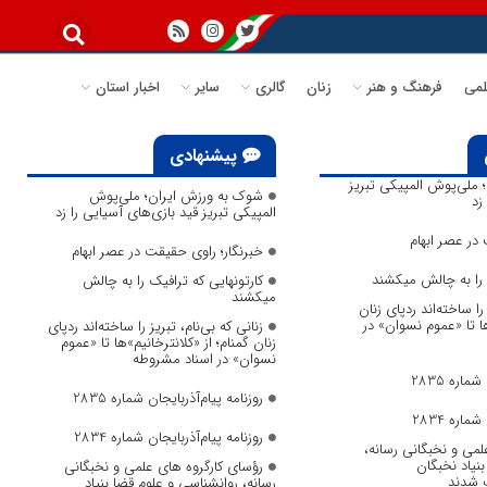
می
فرهنگ و هنر
زنان
گالری
سایر
اخبار استان
پیشنهادی
ملی‌پوش المپیکی تبریز
شوک به ورزش ایران؛ ملی‌پوش
زد
المپیکی تبریز قید بازی‌های آسیایی را زد
در عصر ابهام
خبرنگار؛ راوی حقیقت در عصر ابهام
ک را به چالش میکشند
کارتونهایی که ترافیک را به چالش
میکشند
 را ساخته‌اند ردپای زنان
ها تا «عموم نسوان» در
زنانی که بی‌نام، تبریز را ساخته‌اند ردپای
زنان گمنام؛ از «کلانترخانیم»ها تا «عموم
نسوان» در اسناد مشروطه
ماره 2835
روزنامه پیام‌آذربایجان شماره 2835
ماره 2834
روزنامه پیام‌آذربایجان شماره 2834
لمی و نخبگانی رسانه،
نیاد نخبگان
رؤسای کارگروه های علمی و نخبگانی
 شدند
رسانه، روانشناسی و علوم قضا بنیاد