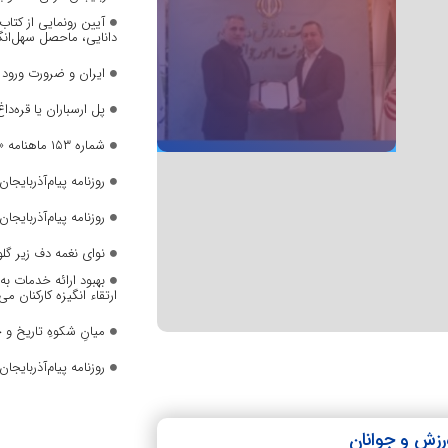
آیین رونمایی از کتا
دانایی، ماحصل سهل‌انگا
ایران و ضرورت ورود
پل ارسباران یا قره‌داغ
شماره ۱۵۳ ماهنامه «صدای زنان» منتشر شد
روزنامه پیام‌آذربایجان ش
روزنامه پیام‌آذربایجان ش
نوای نغمه دف زیر گل
بهبود ارائه خدمات ب
ارتقاء انگیزه کارکنان می
میانِ شکوهِ تاریخ و 
روزنامه پیام‌آذربایجان ش
رزش و جوانان