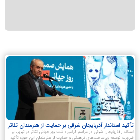
تأکید استاندار آذربایجان شرقی بر حمایت از هنرمندان تئاتر
استاندار آذربایجان شرقی در مراسم گرامی‌داشت روز جهانی تئاتر در تبریز، بر
ضرورت توسعه زیرساخت‌های فرهنگی و حمایت از هنرمندان این حوزه تأکید