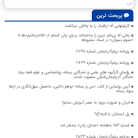
کرد.
پربحث ترین
کارتونهایی که ترافیک را به چالش میکشند
زنانی که بی‌نام، تبریز را ساخته‌اند ردپای زنان گمنام؛ از «کلانترخانیم»ها تا
«عموم نسوان» در اسناد مشروطه
روزنامه پیام‌آذربایجان شماره 2835
روزنامه پیام‌آذربایجان شماره 2834
رؤسای کارگروه های علمی و نخبگانی رسانه، روانشناسی و علوم قضا بنیاد
نخبگان آذربایجان‌شرقی منصوب شدند
آیین رونمایی از کتاب «من و رسانه» توهم دانایی، ماحصل سهل‌انگاری در ارتقا
سواد رسانه
ایران و ضرورت ورود به عصر آموزش محتوا
پل ارسباران یا قره‌داغ؟
شماره ۱۵۳ ماهنامه «صدای زنان» منتشر شد
روزنامه پیام‌آذربایجان شماره 2833