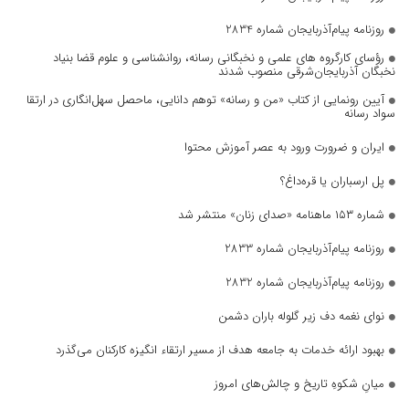
روزنامه پیام‌آذربایجان شماره 2834
رؤسای کارگروه های علمی و نخبگانی رسانه، روانشناسی و علوم قضا بنیاد
نخبگان آذربایجان‌شرقی منصوب شدند
آیین رونمایی از کتاب «من و رسانه» توهم دانایی، ماحصل سهل‌انگاری در ارتقا
سواد رسانه
ایران و ضرورت ورود به عصر آموزش محتوا
پل ارسباران یا قره‌داغ؟
شماره ۱۵۳ ماهنامه «صدای زنان» منتشر شد
روزنامه پیام‌آذربایجان شماره 2833
روزنامه پیام‌آذربایجان شماره 2832
نوای نغمه دف زیر گلوله باران دشمن
بهبود ارائه خدمات به جامعه هدف از مسیر ارتقاء انگیزه کارکنان می‌گذرد
میانِ شکوهِ تاریخ و چالش‌های امروز