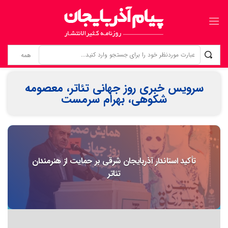
زنانی که بی‌نام، تبریز را ساخته‌اند ردپای زنان گمنام؛ از «کلانترخانیم»ها تا «عموم نسوان» در اسناد مشروطه
سرویس خبری روز جهانی تئاتر، معصومه
شکوهی، بهرام سرمست
تأکید استاندار آذربایجان شرقی بر حمایت از هنرمندان
تئاتر