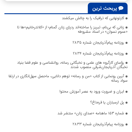
پربحث ترین
کارتونهایی که ترافیک را به چالش میکشند
زنانی که بی‌نام، تبریز را ساخته‌اند ردپای زنان گمنام؛ از «کلانترخانیم»ها تا
«عموم نسوان» در اسناد مشروطه
روزنامه پیام‌آذربایجان شماره 2835
روزنامه پیام‌آذربایجان شماره 2834
رؤسای کارگروه های علمی و نخبگانی رسانه، روانشناسی و علوم قضا بنیاد
نخبگان آذربایجان‌شرقی منصوب شدند
آیین رونمایی از کتاب «من و رسانه» توهم دانایی، ماحصل سهل‌انگاری در ارتقا
سواد رسانه
ایران و ضرورت ورود به عصر آموزش محتوا
پل ارسباران یا قره‌داغ؟
شماره ۱۵۳ ماهنامه «صدای زنان» منتشر شد
روزنامه پیام‌آذربایجان شماره 2833