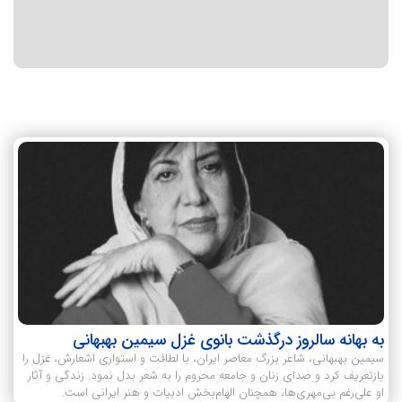
به بهانه سالروز درگذشت بانوی غزل سیمین بهبهانی
سیمین بهبهانی، شاعر بزرگ معاصر ایران، با لطافت و استواری اشعارش، غزل را
بازتعریف کرد و صدای زنان و جامعه محروم را به شعر بدل نمود. زندگی و آثار
او علی‌رغم بی‌مهری‌ها، همچنان الهام‌بخش ادبیات و هنر ایرانی است.