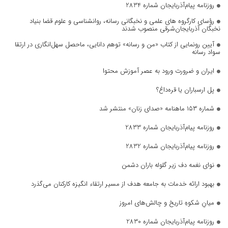
روزنامه پیام‌آذربایجان شماره 2834
رؤسای کارگروه های علمی و نخبگانی رسانه، روانشناسی و علوم قضا بنیاد
نخبگان آذربایجان‌شرقی منصوب شدند
آیین رونمایی از کتاب «من و رسانه» توهم دانایی، ماحصل سهل‌انگاری در ارتقا
سواد رسانه
ایران و ضرورت ورود به عصر آموزش محتوا
پل ارسباران یا قره‌داغ؟
شماره ۱۵۳ ماهنامه «صدای زنان» منتشر شد
روزنامه پیام‌آذربایجان شماره 2833
روزنامه پیام‌آذربایجان شماره 2832
نوای نغمه دف زیر گلوله باران دشمن
بهبود ارائه خدمات به جامعه هدف از مسیر ارتقاء انگیزه کارکنان می‌گذرد
میانِ شکوهِ تاریخ و چالش‌های امروز
روزنامه پیام‌آذربایجان شماره 2830