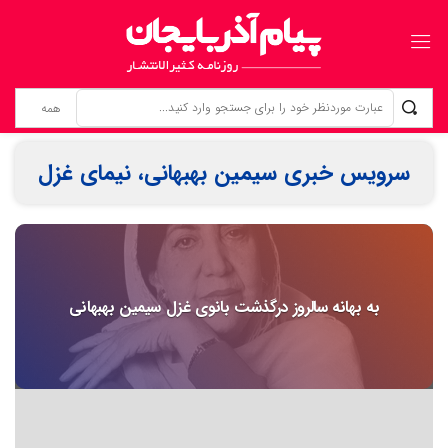
زنانی که بی‌نام، تبریز را ساخته‌اند ردپای زنان گمنام؛ از «کلانترخانیم»ها تا «عموم نسوان» در اسناد مشروطه
سرویس خبری سیمین بهبهانی، نیمای غزل
به بهانه سالروز درگذشت بانوی غزل سیمین بهبهانی