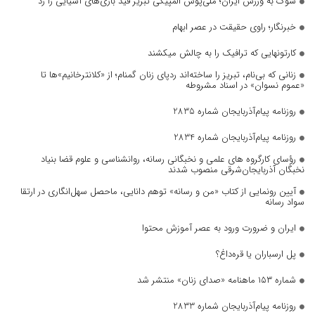
شوک به ورزش ایران؛ ملی‌پوش المپیکی تبریز قید بازی‌های آسیایی را زد
خبرنگار؛ راوی حقیقت در عصر ابهام
کارتونهایی که ترافیک را به چالش میکشند
زنانی که بی‌نام، تبریز را ساخته‌اند ردپای زنان گمنام؛ از «کلانترخانیم»ها تا
«عموم نسوان» در اسناد مشروطه
روزنامه پیام‌آذربایجان شماره 2835
روزنامه پیام‌آذربایجان شماره 2834
رؤسای کارگروه های علمی و نخبگانی رسانه، روانشناسی و علوم قضا بنیاد
نخبگان آذربایجان‌شرقی منصوب شدند
آیین رونمایی از کتاب «من و رسانه» توهم دانایی، ماحصل سهل‌انگاری در ارتقا
سواد رسانه
ایران و ضرورت ورود به عصر آموزش محتوا
پل ارسباران یا قره‌داغ؟
شماره ۱۵۳ ماهنامه «صدای زنان» منتشر شد
روزنامه پیام‌آذربایجان شماره 2833