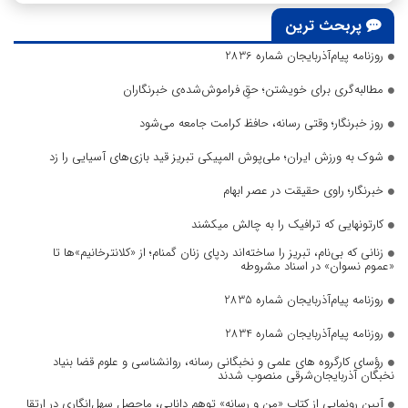
پربحث ترین
روزنامه پیام‌آذربایجان شماره 2836
مطالبه‌گری برای خویشتن؛ حقِ فراموش‌شده‌ی خبرنگاران
روز خبرنگار؛ وقتی رسانه، حافظ کرامت جامعه می‌شود
شوک به ورزش ایران؛ ملی‌پوش المپیکی تبریز قید بازی‌های آسیایی را زد
خبرنگار؛ راوی حقیقت در عصر ابهام
کارتونهایی که ترافیک را به چالش میکشند
زنانی که بی‌نام، تبریز را ساخته‌اند ردپای زنان گمنام؛ از «کلانترخانیم»ها تا
«عموم نسوان» در اسناد مشروطه
روزنامه پیام‌آذربایجان شماره 2835
روزنامه پیام‌آذربایجان شماره 2834
رؤسای کارگروه های علمی و نخبگانی رسانه، روانشناسی و علوم قضا بنیاد
نخبگان آذربایجان‌شرقی منصوب شدند
آیین رونمایی از کتاب «من و رسانه» توهم دانایی، ماحصل سهل‌انگاری در ارتقا