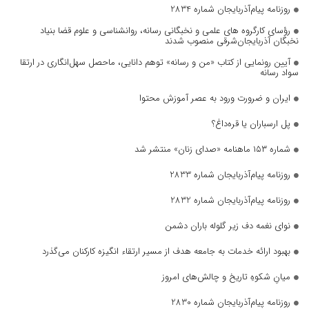
روزنامه پیام‌آذربایجان شماره 2834
رؤسای کارگروه های علمی و نخبگانی رسانه، روانشناسی و علوم قضا بنیاد
نخبگان آذربایجان‌شرقی منصوب شدند
آیین رونمایی از کتاب «من و رسانه» توهم دانایی، ماحصل سهل‌انگاری در ارتقا
سواد رسانه
ایران و ضرورت ورود به عصر آموزش محتوا
پل ارسباران یا قره‌داغ؟
شماره ۱۵۳ ماهنامه «صدای زنان» منتشر شد
روزنامه پیام‌آذربایجان شماره 2833
روزنامه پیام‌آذربایجان شماره 2832
نوای نغمه دف زیر گلوله باران دشمن
بهبود ارائه خدمات به جامعه هدف از مسیر ارتقاء انگیزه کارکنان می‌گذرد
میانِ شکوهِ تاریخ و چالش‌های امروز
روزنامه پیام‌آذربایجان شماره 2830