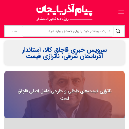
زنانی که بی‌نام، تبریز را ساخته‌اند ردپای زنان گمنام؛ از «کلانترخانیم»ها تا «عموم نسوان» در اسناد مشروطه
سرویس خبری قاچاق کالا، استاندار
آذربایجان شرقی، ناترازی قیمت
ناترازی قیمت‌های داخلی و خارجی عامل اصلی قاچاق
است