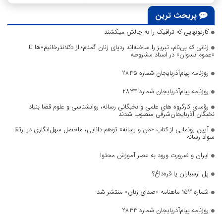
پربحث ترین
کارتونهایی که ترافیک را به چالش میکشند
زنانی که بی‌نام، تبریز را ساخته‌اند ردپای زنان گمنام؛ از «کلانترخانیم»ها تا
«عموم نسوان» در اسناد مشروطه
روزنامه پیام‌آذربایجان شماره 2835
روزنامه پیام‌آذربایجان شماره 2834
رؤسای کارگروه های علمی و نخبگانی رسانه، روانشناسی و علوم قضا بنیاد
نخبگان آذربایجان‌شرقی منصوب شدند
آیین رونمایی از کتاب «من و رسانه» توهم دانایی، ماحصل سهل‌انگاری در ارتقا
سواد رسانه
ایران و ضرورت ورود به عصر آموزش محتوا
پل ارسباران یا قره‌داغ؟
شماره ۱۵۳ ماهنامه «صدای زنان» منتشر شد
روزنامه پیام‌آذربایجان شماره 2833