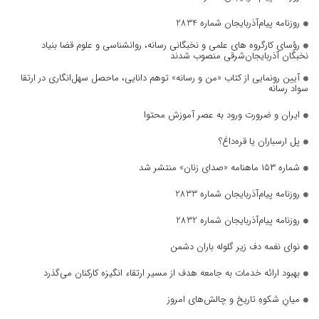
روزنامه پیام‌آذربایجان شماره 2834
رؤسای کارگروه های علمی و نخبگانی رسانه، روانشناسی و علوم قضا بنیاد
نخبگان آذربایجان‌شرقی منصوب شدند
آیین رونمایی از کتاب «من و رسانه» توهم دانایی، ماحصل سهل‌انگاری در ارتقا
سواد رسانه
ایران و ضرورت ورود به عصر آموزش محتوا
پل ارسباران یا قره‌داغ؟
شماره ۱۵۳ ماهنامه «صدای زنان» منتشر شد
روزنامه پیام‌آذربایجان شماره 2833
روزنامه پیام‌آذربایجان شماره 2832
نوای نغمه دف زیر گلوله باران دشمن
بهبود ارائه خدمات به جامعه هدف از مسیر ارتقاء انگیزه کارکنان می‌گذرد
میانِ شکوهِ تاریخ و چالش‌های امروز