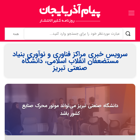
زنانی که بی‌نام، تبریز را ساخته‌اند ردپای زنان گمنام؛ از «کلانترخانیم»ها تا «عموم نسوان» در اسناد مشروطه
سرویس خبری مراکز فناوری و نوآوری بنیاد
مستضعفان انقلاب اسلامی، دانشگاه
صنعتی تبریز
دانشگاه صنعتی تبریز می‌تواند موتور محرک صنایع
کشور باشد