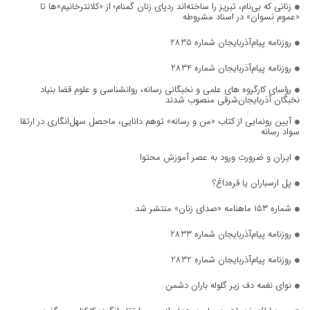
زنانی که بی‌نام، تبریز را ساخته‌اند ردپای زنان گمنام؛ از «کلانترخانیم»ها تا
«عموم نسوان» در اسناد مشروطه
روزنامه پیام‌آذربایجان شماره 2835
روزنامه پیام‌آذربایجان شماره 2834
رؤسای کارگروه های علمی و نخبگانی رسانه، روانشناسی و علوم قضا بنیاد
نخبگان آذربایجان‌شرقی منصوب شدند
آیین رونمایی از کتاب «من و رسانه» توهم دانایی، ماحصل سهل‌انگاری در ارتقا
سواد رسانه
ایران و ضرورت ورود به عصر آموزش محتوا
پل ارسباران یا قره‌داغ؟
شماره ۱۵۳ ماهنامه «صدای زنان» منتشر شد
روزنامه پیام‌آذربایجان شماره 2833
روزنامه پیام‌آذربایجان شماره 2832
نوای نغمه دف زیر گلوله باران دشمن