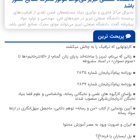
باشد
مدیرکل مراکز فناوری و نوآوری بنیاد مستضعفان ضمن تقدیر از ظرفیت‌های
برجسته دانشگاه صنعتی تبریز در حوزه‌های فنی، مهندسی و تولید مواد
پیشرفته گفت: دانشگاه صنعتی تبریز می‌تواند موتور محرک صنایع کشور باشد.
پربحث ترین
کارتونهایی که ترافیک را به چالش میکشند
زنانی که بی‌نام، تبریز را ساخته‌اند ردپای زنان گمنام؛ از «کلانترخانیم»ها تا
«عموم نسوان» در اسناد مشروطه
روزنامه پیام‌آذربایجان شماره 2835
روزنامه پیام‌آذربایجان شماره 2834
رؤسای کارگروه های علمی و نخبگانی رسانه، روانشناسی و علوم قضا بنیاد
نخبگان آذربایجان‌شرقی منصوب شدند
آیین رونمایی از کتاب «من و رسانه» توهم دانایی، ماحصل سهل‌انگاری در ارتقا
سواد رسانه
ایران و ضرورت ورود به عصر آموزش محتوا
پل ارسباران یا قره‌داغ؟