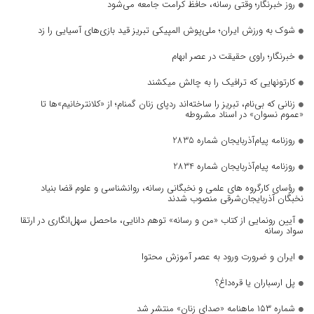
روز خبرنگار؛ وقتی رسانه، حافظ کرامت جامعه می‌شود
شوک به ورزش ایران؛ ملی‌پوش المپیکی تبریز قید بازی‌های آسیایی را زد
خبرنگار؛ راوی حقیقت در عصر ابهام
کارتونهایی که ترافیک را به چالش میکشند
زنانی که بی‌نام، تبریز را ساخته‌اند ردپای زنان گمنام؛ از «کلانترخانیم»ها تا
«عموم نسوان» در اسناد مشروطه
روزنامه پیام‌آذربایجان شماره 2835
روزنامه پیام‌آذربایجان شماره 2834
رؤسای کارگروه های علمی و نخبگانی رسانه، روانشناسی و علوم قضا بنیاد
نخبگان آذربایجان‌شرقی منصوب شدند
آیین رونمایی از کتاب «من و رسانه» توهم دانایی، ماحصل سهل‌انگاری در ارتقا
سواد رسانه
ایران و ضرورت ورود به عصر آموزش محتوا
پل ارسباران یا قره‌داغ؟
شماره ۱۵۳ ماهنامه «صدای زنان» منتشر شد