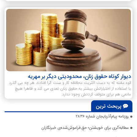
دیوار کوتاه حقوق زنان، محدودیتی دیگر بر مهریه
قوه مقننه که به دست اکثریت محافظه کار و سنت گرا افتاده، هر چه می گذرد
با استفاده از اختیاراتش بیشتر به حقوق زنان تعدی می کند و ظاهرا هیچ
مانعی هم برای متوقف کردنش وجود ندارد.
پربحث ترین
روزنامه پیام‌آذربایجان شماره 2836
مطالبه‌گری برای خویشتن؛ حقِ فراموش‌شده‌ی خبرنگاران