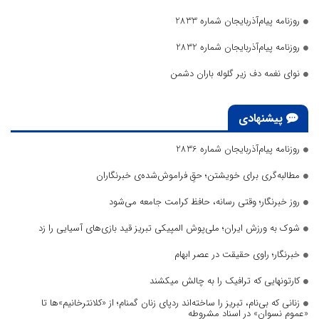
روزنامه پیام‌آذربایجان شماره 2833
روزنامه پیام‌آذربایجان شماره 2832
نوای نغمه دف زیر گلوله باران دشمن
پیشنهادی
روزنامه پیام‌آذربایجان شماره 2836
مطالبه‌گری برای خویشتن؛ حقِ فراموش‌شده‌ی خبرنگاران
روز خبرنگار؛ وقتی رسانه، حافظ کرامت جامعه می‌شود
شوک به ورزش ایران؛ ملی‌پوش المپیکی تبریز قید بازی‌های آسیایی را زد
خبرنگار؛ راوی حقیقت در عصر ابهام
کارتونهایی که ترافیک را به چالش میکشند
زنانی که بی‌نام، تبریز را ساخته‌اند ردپای زنان گمنام؛ از «کلانترخانیم»ها تا
«عموم نسوان» در اسناد مشروطه