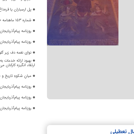
پل ارسباران یا قره‌داغ
شماره ۱۵۳ ماهنامه «صدای زنان» منتشر شد
روزنامه پیام‌آذربایجان ش
روزنامه پیام‌آذربایجان ش
نوای نغمه دف زیر گل
بهبود ارائه خدمات ب
ارتقاء انگیزه کارکنان می
میانِ شکوهِ تاریخ و 
روزنامه پیام‌آذربایجان ش
روزنامه پیام‌آذربایجان ش
روزنامه پیام‌آذربایجان ش