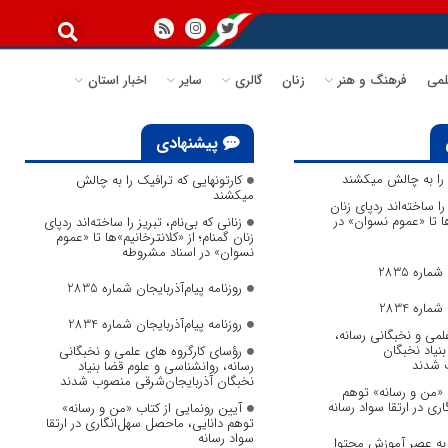
می
فرهنگ و هنر
زنان
گالری
سایر
اخبار استان
پیشنهادی
ک را به چالش میکشند
کارتونهایی که ترافیک را به چالش
میکشند
 را ساخته‌اند ردپای زنان
ها تا «عموم نسوان» در
زنانی که بی‌نام، تبریز را ساخته‌اند ردپای
زنان گمنام؛ از «کلانترخانیم»ها تا «عموم
نسوان» در اسناد مشروطه
ماره 2835
روزنامه پیام‌آذربایجان شماره 2835
ماره 2834
روزنامه پیام‌آذربایجان شماره 2834
لمی و نخبگانی رسانه،
نیاد نخبگان
رؤسای کارگروه های علمی و نخبگانی
 شدند
رسانه، روانشناسی و علوم قضا بنیاد
نخبگان آذربایجان‌شرقی منصوب شدند
ب «من و رسانه» توهم
ری در ارتقا سواد رسانه
آیین رونمایی از کتاب «من و رسانه»
توهم دانایی، ماحصل سهل‌انگاری در ارتقا
سواد رسانه
 به عصر آموزش محتوا