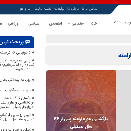
تماس با ما
درباره ما
تبلیغات
نقشه سایت
آب و هوا
خانه
اجتماعی
اقتصادی
سیاسی
ورزشی
عل
زنانی که بی‌نام، تبریز را ساخته‌اند ردپای زنان گمنام؛ از «کلانترخانیم»ها تا «عموم نسوان» در اسناد مشروطه
پربحث ترین
کارتونهایی که ترافی
امنه
زنانی که بی‌نام، تبریز
گمنام؛ از «کلانترخانیم»
اسناد مشروطه
روزنامه پیام‌آذربایجان ش
روزنامه پیام‌آذربایجان ش
رؤسای کارگروه های ع
روانشناسی و علوم قضا ب
آذربایجان‌شرقی منصوب
آیین رونمایی از کتا
بازگشایی موزه ارامنه پس از ۴۴
دانایی، ماحصل سهل‌انگا
سال تعطیلی
ایران و ضرورت ورود