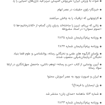
شوک به ورزش ایران؛ ملی‌پوش المپیکی تبریز قید بازی‌های آسیایی را زد
خبرنگار؛ راوی حقیقت در عصر ابهام
کارتونهایی که ترافیک را به چالش میکشند
زنانی که بی‌نام، تبریز را ساخته‌اند ردپای زنان گمنام؛ از «کلانترخانیم»ها تا
«عموم نسوان» در اسناد مشروطه
روزنامه پیام‌آذربایجان شماره 2835
روزنامه پیام‌آذربایجان شماره 2834
رؤسای کارگروه های علمی و نخبگانی رسانه، روانشناسی و علوم قضا بنیاد
نخبگان آذربایجان‌شرقی منصوب شدند
آیین رونمایی از کتاب «من و رسانه» توهم دانایی، ماحصل سهل‌انگاری در ارتقا
سواد رسانه
ایران و ضرورت ورود به عصر آموزش محتوا
پل ارسباران یا قره‌داغ؟
شماره ۱۵۳ ماهنامه «صدای زنان» منتشر شد
روزنامه پیام‌آذربایجان شماره 2833