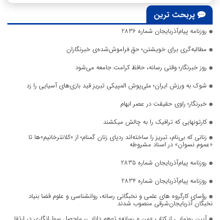
پربحث ترین
روزنامه پیام‌آذربایجان شماره 2836
مطالبه‌گری برای خویشتن؛ حقِ فراموش‌شده‌ی خبرنگاران
روز خبرنگار؛ وقتی رسانه، حافظ کرامت جامعه می‌شود
شوک به ورزش ایران؛ ملی‌پوش المپیکی تبریز قید بازی‌های آسیایی را زد
خبرنگار؛ راوی حقیقت در عصر ابهام
کارتونهایی که ترافیک را به چالش میکشند
زنانی که بی‌نام، تبریز را ساخته‌اند ردپای زنان گمنام؛ از «کلانترخانیم»ها تا
«عموم نسوان» در اسناد مشروطه
روزنامه پیام‌آذربایجان شماره 2835
روزنامه پیام‌آذربایجان شماره 2834
رؤسای کارگروه های علمی و نخبگانی رسانه، روانشناسی و علوم قضا بنیاد
نخبگان آذربایجان‌شرقی منصوب شدند
آیین رونمایی از کتاب «من و رسانه» توهم دانایی، ماحصل سهل‌انگاری در ارتقا