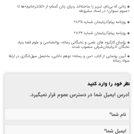
زنانی که بی‌نام، تبریز را ساخته‌اند ردپای زنان گمنام؛ از «کلانترخانیم»ها تا
«عموم نسوان» در اسناد مشروطه
روزنامه پیام‌آذربایجان شماره 2835
روزنامه پیام‌آذربایجان شماره 2834
رؤسای کارگروه های علمی و نخبگانی رسانه، روانشناسی و علوم قضا بنیاد
نخبگان آذربایجان‌شرقی منصوب شدند
آیین رونمایی از کتاب «من و رسانه» توهم دانایی، ماحصل سهل‌انگاری در ارتقا
سواد رسانه
نظر خود را وارد کنید
آدرس ایمیل شما در دسترس عموم قرار نمیگیرد.