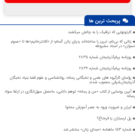
پربحث ترین ها
کارتونهایی که ترافیک را به چالش میکشند
زنانی که بی‌نام، تبریز را ساخته‌اند ردپای زنان گمنام؛ از «کلانترخانیم»ها تا «عموم
نسوان» در اسناد مشروطه
روزنامه پیام‌آذربایجان شماره 2835
روزنامه پیام‌آذربایجان شماره 2834
رؤسای کارگروه های علمی و نخبگانی رسانه، روانشناسی و علوم قضا بنیاد نخبگان
آذربایجان‌شرقی منصوب شدند
آیین رونمایی از کتاب «من و رسانه» توهم دانایی، ماحصل سهل‌انگاری در ارتقا سواد
رسانه
ایران و ضرورت ورود به عصر آموزش محتوا
پل ارسباران یا قره‌داغ؟
شماره ۱۵۳ ماهنامه «صدای زنان» منتشر شد