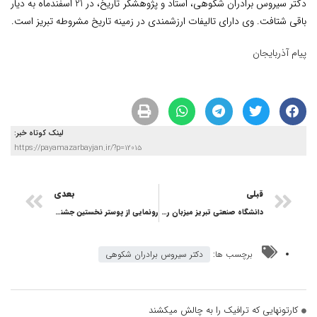
دکتر سیروس برادران شکوهی، استاد و پژوهشگر تاریخ، در 21 اسفندماه به دیار
باقی شتافت. وی دارای تالیفات ارزشمندی در زمینه تاریخ مشروطه تبریز است.
پیام آذربایجان
لینک کوتاه خبر:
https://payamazarbayjan.ir/?p=12015
قبلی
بعدی
دانشگاه صنعتی تبریز میزبان رویداد ملی “ارتباطات هوشمند در اقتصاد دانش‌بنیان”
رونمایی از پوستر نخستین جشنواره موسیقی ایرانی؛ مکتب تبریز
برچسب ها:
دکتر سیروس برادران شکوهی
کارتونهایی که ترافیک را به چالش میکشند