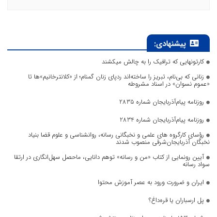
پیشنهادی:
کارتونهایی که ترافیک را به چالش میکشند
زنانی که بی‌نام، تبریز را ساخته‌اند ردپای زنان گمنام؛ از «کلانترخانیم»ها تا
«عموم نسوان» در اسناد مشروطه
روزنامه پیام‌آذربایجان شماره 2835
روزنامه پیام‌آذربایجان شماره 2834
رؤسای کارگروه های علمی و نخبگانی رسانه، روانشناسی و علوم قضا بنیاد
نخبگان آذربایجان‌شرقی منصوب شدند
آیین رونمایی از کتاب «من و رسانه» توهم دانایی، ماحصل سهل‌انگاری در ارتقا
سواد رسانه
ایران و ضرورت ورود به عصر آموزش محتوا
پل ارسباران یا قره‌داغ؟