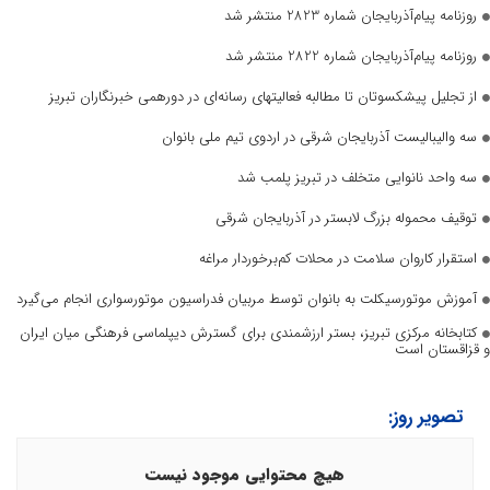
روزنامه پیام‌آذربایجان شماره 2823 منتشر شد
روزنامه پیام‌آذربایجان شماره 2822 منتشر شد
از تجلیل پیشکسوتان تا مطالبه فعالیتهای رسانه‌ای در دورهمی خبرنگاران تبریز
سه والیبالیست آذربایجان‌ شرقی در اردوی تیم ملی بانوان
سه واحد نانوایی متخلف در تبریز پلمب شد
توقیف محموله بزرگ لابستر در آذربایجان شرقی
استقرار کاروان سلامت در محلات کم‌برخوردار مراغه
آموزش موتورسیکلت به بانوان توسط مربیان فدراسیون موتورسواری انجام می‌گیرد
کتابخانه مرکزی تبریز، بستر ارزشمندی برای گسترش دیپلماسی فرهنگی میان ایران
و قزاقستان است
تصویر روز:
هیچ محتوایی موجود نیست