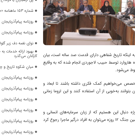
شماره ۱۵۳ ماهنامه «صدای زنان» منتشر شد
روزنامه پیام‌آذربایجان شما
روزنامه پیام‌آذربایجان شما
نوای نغمه دف زیر گلول
بهبود ارائه خدمات به 
به اینکه تاریخ شفاهی دارای قدمت صد ساله است، بیان
کارکنان می‌گذرد
گاه هاروارد توسط حبیب‌ لاجوردی انجام شده که به وقایع
میانِ شکوهِ تاریخ و چ
روزنامه پیام‌آذربایجان شما
د متخصص می‌خواهیم کمک فکری داشته باشند تا ابعاد و
روزنامه پیام‌آذربایجان شما
وانند به‌خوبی از آن استفاده کنند و این لزوما زمانی
روزنامه پیام‌آذربایجان شما
روزنامه پیام‌آذربایجان شما
ژه دنبال این هستیم که از زبان سرمایه‌های انسانی و
گنجینه‌های آذربایجان روایت های مهم را با فیلم و صوت ضبط کنیم؛ مثلا در همین جنگ ۱۲ روزه می‌توان به افراد درگیر ماجرا رجوع کرد
روزنامه پیام‌آذربایجان شما
روزنامه پیام‌آذربایجان شما