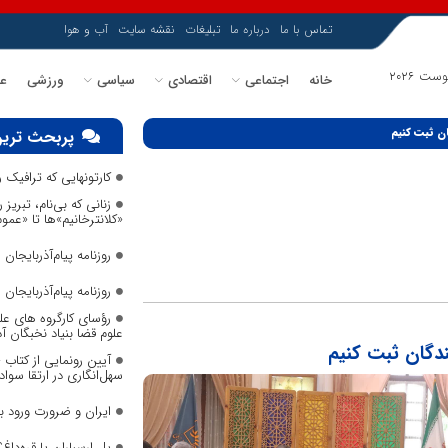
تماس با ما
درباره ما
تبلیغات
نقشه سایت
آب و هوا
خانه
اجتماعی
اقتصادی
سیاسی
ورزشی
عل
ان ثبت کنیم
پربحث ترین
کارتونهایی که ترافیک
زنانی که بی‌نام، تبریز ر
«کلانترخانیم»ها تا «عم
روزنامه پیام‌آذربایجان شما
روزنامه پیام‌آذربایجان شما
رؤسای کارگروه های عل
علوم قضا بنیاد نخبگان 
ندگان ثبت کنیم
آیین رونمایی از کتاب
سهل‌انگاری در ارتقا سواد
ایران و ضرورت ورود 
پل ارسباران یا قره‌داغ؟