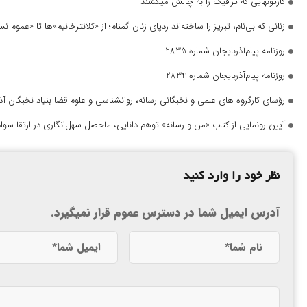
کارتونهایی که ترافیک را به چالش میکشند
زنانی که بی‌نام، تبریز را ساخته‌اند ردپای زنان گمنام؛ از «کلانترخانیم»ها تا «عموم
روزنامه پیام‌آذربایجان شماره 2835
روزنامه پیام‌آذربایجان شماره 2834
رؤسای کارگروه های علمی و نخبگانی رسانه، روانشناسی و علوم قضا بنیاد نخبگان 
آیین رونمایی از کتاب «من و رسانه» توهم دانایی، ماحصل سهل‌انگاری در ارتقا سواد
نظر خود را وارد کنید
آدرس ایمیل شما در دسترس عموم قرار نمیگیرد.