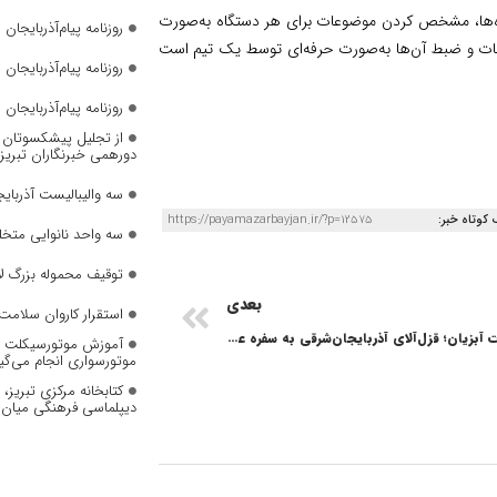
شیوه‌ها، مشخص کردن موضوعات برای هر دستگاه به‌صورت
روزنامه پیام‌آذربایجان شما
عات و ضبط آن‌ها به‌صورت حرفه‌ای توسط یک تیم است
روزنامه پیام‌آذربایجان شماره 2823
روزنامه پیام‌آذربایجان شماره 2822
از تجلیل پیشکسوتان تا 
دورهمی خبرنگاران تبریز
سه والیبالیست آذربایج
 کوتاه خبر:
https://payamazarbayjan.ir/?p=12575
سه واحد نانوایی متخل
توقیف محموله بزرگ لا
بعدی
استقرار کاروان سلامت 
رونق صادرات آبزیان؛ قزل‌آلای آذربایجان‌شرقی به سفره عراقی‌ها می‌رود
آموزش موتورسیکلت به
موتورسواری انجام می‌گی
کتابخانه مرکزی تبریز
دیپلماسی فرهنگی میان 