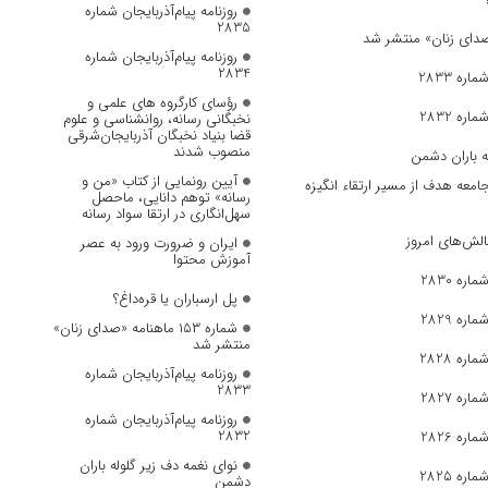
روزنامه پیام‌آذربایجان شماره
2835
روزنامه پیام‌آذربایجان شماره
2834
ره 2833
رؤسای کارگروه های علمی و
ره 2832
نخبگانی رسانه، روانشناسی و علوم
قضا بنیاد نخبگان آذربایجان‌شرقی
منصوب شدند
ه باران دشمن
آیین رونمایی از کتاب «من و
جامعه هدف از مسیر ارتقاء انگیزه
رسانه» توهم دانایی، ماحصل
سهل‌انگاری در ارتقا سواد رسانه
الش‌های امروز
ایران و ضرورت ورود به عصر
آموزش محتوا
ره 2830
پل ارسباران یا قره‌داغ؟
ره 2829
شماره ۱۵۳ ماهنامه «صدای زنان»
منتشر شد
ره 2828
روزنامه پیام‌آذربایجان شماره
2833
ره 2827
روزنامه پیام‌آذربایجان شماره
2832
ره 2826
نوای نغمه دف زیر گلوله باران
ره 2825
دشمن