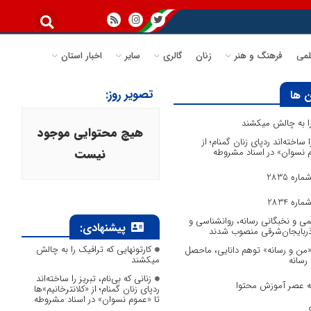
می
فرهنگ و هنر
زنان
گالری
سایر
اخبار استان
تصویر روز:
 ها
 را به چالش میکشند
هیچ محتوایی موجود
ا ساخته‌اند ردپای زنان گمنام؛ از
وم نسوان» در اسناد مشروطه
نیست
ره 2835
ره 2834
می و نخبگانی رسانه، روانشناسی و
پیشنهادی:
آذربایجان‌شرقی منصوب شدند
کارتونهایی که ترافیک را به چالش
 «من و رسانه» توهم دانایی، ماحصل
میکشند
 رسانه
زنانی که بی‌نام، تبریز را ساخته‌اند
به عصر آموزش محتوا
ردپای زنان گمنام؛ از «کلانترخانیم»ها
تا «عموم نسوان» در اسناد مشروطه