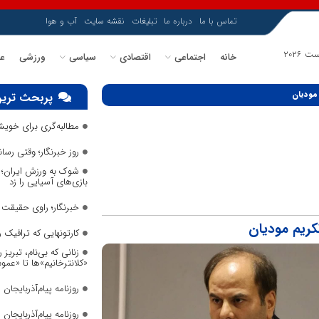
تماس با ما
درباره ما
تبلیغات
نقشه سایت
آب و هوا
خانه
اجتماعی
اقتصادی
سیاسی
ورزشی
عل
مودیان
پربحث ترین
مطالبه‌گری برای خویش
روز خبرنگار؛ وقتی رس
شوک به ورزش ایران؛ م
بازی‌های آسیایی را زد
خبرنگار؛ راوی حقیقت د
کریم مودیان
کارتونهایی که ترافیک
زنانی که بی‌نام، تبریز ر
«کلانترخانیم»ها تا «عم
روزنامه پیام‌آذربایجان شما
روزنامه پیام‌آذربایجان شما