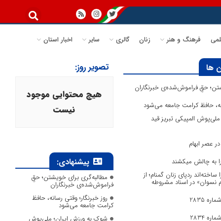
می
فرهنگ و هنر
زنان
گالری
سایر
اخبار استان
تصویر روز:
 ها
تن؛ حقِ فراموش‌شده‌ی خبرنگاران
هیچ محتوایی موجود
انه، حافظ کرامت جامعه می‌شود
نیست
لی‌پوش المپیکی تبریز قید
ر عصر ابهام
پیشنهادی:
 را به چالش میکشند
ا ساخته‌اند ردپای زنان گمنام؛ از
مطالبه‌گری برای خویشتن؛ حقِ
وم نسوان» در اسناد مشروطه
فراموش‌شده‌ی خبرنگاران
روز خبرنگار؛ وقتی رسانه، حافظ
ره 2835
کرامت جامعه می‌شود
ره 2834
شوک به ورزش ایران؛ ملی‌پوش