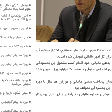
رؤسای کارگروه های عل
علوم قضا بنیاد نخبگان 
آیین رونمایی از کتاب
سهل‌انگاری در ارتقا سواد
ایران و ضرورت ورود 
پل ارسباران یا قره‌داغ؟
شماره ۱۵۳ ماهنامه «صدای زنان» منتشر شد
اورج زاده، اعلام کرد: در راستای تکریم مودیان محترم مالیاتی و با رعایت مقررات ماده ۱۹۱ قانون مالیات‌های مستقیم، اختیار بخشودگی
روزنامه پیام‌آذربایجان شما
دیران کل امور مالیاتی تفویض شده است.
ی که تا تاریخ ۲۹ بهمن ۱۴۰۳ نسبت به پرداخت بدهی مالیاتی خود اقدام کنند، مشمول این بخشودگی
روزنامه پیام‌آذربایجان شما
خواهند شد. میزان بخشودگی برای اشخاص حقیقی تا سقف ۵ میلیارد ریال و برای اشخاص حقوقی تا سقف ۲۰ میلیارد ریال تعیین شده
نوای نغمه دف زیر گلول
بهبود ارائه خدمات به 
 زمان پرداخت بدهی مالیاتی و عوارض هر سال یا دوره
کارکنان می‌گذرد
ل این بخشودگی نخواهد بود.
میانِ شکوهِ تاریخ و چ
 مودیان محترم مالیاتی به راحتی از این مزایا برخوردار
روزنامه پیام‌آذربایجان شما
روزنامه پیام‌آذربایجان شما