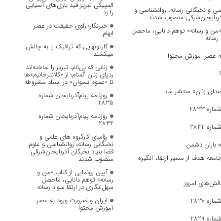
المپیکی تبریز قید بازی‌های آسیایی
می و نخبگانی رسانه، روانشناسی و
را زد
آذربایجان‌شرقی منصوب شدند
خبرنگار؛ راوی حقیقت در عصر
 «من و رسانه» توهم دانایی، ماحصل
ابهام
 رسانه
کارتونهایی که ترافیک را به چالش
میکشند
به عصر آموزش محتوا
زنانی که بی‌نام، تبریز را ساخته‌اند
ردپای زنان گمنام؛ از «کلانترخانیم»ها
تا «عموم نسوان» در اسناد مشروطه
روزنامه پیام‌آذربایجان شماره
2835
ره 2833
روزنامه پیام‌آذربایجان شماره
2834
ره 2832
رؤسای کارگروه های علمی و
نخبگانی رسانه، روانشناسی و علوم
ه باران دشمن
قضا بنیاد نخبگان آذربایجان‌شرقی
جامعه هدف از مسیر ارتقاء انگیزه
منصوب شدند
آیین رونمایی از کتاب «من و
رسانه» توهم دانایی، ماحصل
الش‌های امروز
سهل‌انگاری در ارتقا سواد رسانه
ایران و ضرورت ورود به عصر
ره 2830
آموزش محتوا
ره 2829