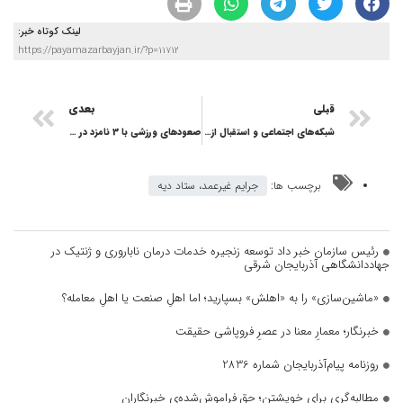
لینک کوتاه خبر:
https://payamazarbayjan.ir/?p=11712
قبلی
بعدی
شبکه‌های اجتماعی و استقبال از پرتره مینیمال پروین اعتصامی
صعودهای ورزشی با 3 نامزد در «قهرمان ایران»
برچسب ها:
جرایم غیرعمد، ستاد دیه
رئیس سازمان خبر داد توسعه زنجیره خدمات درمان ناباروری و ژنتیک در
جهاددانشگاهی آذربایجان شرقی
«ماشین‌سازی» را به «اهلش» بسپارید؛ اما اهلِ صنعت یا اهلِ معامله؟
خبرنگار؛ معمارِ معنا در عصرِ فروپاشی حقیقت
روزنامه پیام‌آذربایجان شماره 2836
مطالبه‌گری برای خویشتن؛ حقِ فراموش‌شده‌ی خبرنگاران