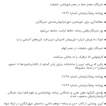
خبرنگار؛ معمارِ معنا در عصرِ فروپاشی حقیقت
روزنامه پیام‌آذربایجان شماره 2836
مطالبه‌گری برای خویشتن؛ حقِ فراموش‌شده‌ی خبرنگاران
روز خبرنگار؛ وقتی رسانه، حافظ کرامت جامعه می‌شود
شوک به ورزش ایران؛ ملی‌پوش المپیکی تبریز قید بازی‌های آسیایی را زد
خبرنگار؛ راوی حقیقت در عصر ابهام
کارتونهایی که ترافیک را به چالش میکشند
زنانی که بی‌نام، تبریز را ساخته‌اند ردپای زنان گمنام؛ از «کلانترخانیم»ها تا «عموم
نسوان» در اسناد مشروطه
روزنامه پیام‌آذربایجان شماره 2835
روزنامه پیام‌آذربایجان شماره 2834
رؤسای کارگروه های علمی و نخبگانی رسانه، روانشناسی و علوم قضا بنیاد نخبگان
آذربایجان‌شرقی منصوب شدند
آیین رونمایی از کتاب «من و رسانه» توهم دانایی، ماحصل سهل‌انگاری در ارتقا سواد