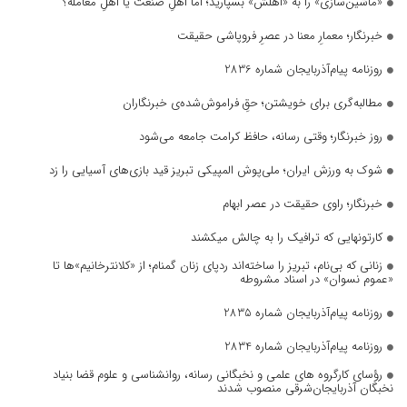
«ماشین‌سازی» را به «اهلش» بسپارید؛ اما اهلِ صنعت یا اهلِ معامله؟
خبرنگار؛ معمارِ معنا در عصرِ فروپاشی حقیقت
روزنامه پیام‌آذربایجان شماره 2836
مطالبه‌گری برای خویشتن؛ حقِ فراموش‌شده‌ی خبرنگاران
روز خبرنگار؛ وقتی رسانه، حافظ کرامت جامعه می‌شود
شوک به ورزش ایران؛ ملی‌پوش المپیکی تبریز قید بازی‌های آسیایی را زد
خبرنگار؛ راوی حقیقت در عصر ابهام
کارتونهایی که ترافیک را به چالش میکشند
زنانی که بی‌نام، تبریز را ساخته‌اند ردپای زنان گمنام؛ از «کلانترخانیم»ها تا
«عموم نسوان» در اسناد مشروطه
روزنامه پیام‌آذربایجان شماره 2835
روزنامه پیام‌آذربایجان شماره 2834
رؤسای کارگروه های علمی و نخبگانی رسانه، روانشناسی و علوم قضا بنیاد
نخبگان آذربایجان‌شرقی منصوب شدند