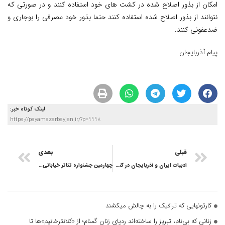
امکان از بذور اصلاح شده در کشت های خود استفاده کنند و در صورتی که
نتوانند از بذور اصلاح شده استفاده کنند حتما بذور خود مصرفی را بوجاری و
ضدعفونی کنند.
پیام آذربایجان
لینک کوتاه خبر:
https://payamazarbayjan.ir/?p=9998
قبلی
بعدی
ادبیات ایران و آذربایجان در کنداکتور رادیو برون مرزی
چهارمین جشنواره تئاتر خیابانی شهروند به پایان رسید
کارتونهایی که ترافیک را به چالش میکشند
زنانی که بی‌نام، تبریز را ساخته‌اند ردپای زنان گمنام؛ از «کلانترخانیم»ها تا