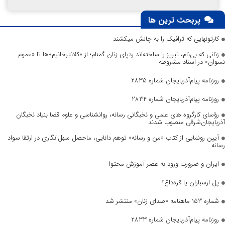
پربحث ترین ها
کارتونهایی که ترافیک را به چالش میکشند
زنانی که بی‌نام، تبریز را ساخته‌اند ردپای زنان گمنام؛ از «کلانترخانیم»ها تا «عموم
نسوان» در اسناد مشروطه
روزنامه پیام‌آذربایجان شماره 2835
روزنامه پیام‌آذربایجان شماره 2834
رؤسای کارگروه های علمی و نخبگانی رسانه، روانشناسی و علوم قضا بنیاد نخبگان
آذربایجان‌شرقی منصوب شدند
آیین رونمایی از کتاب «من و رسانه» توهم دانایی، ماحصل سهل‌انگاری در ارتقا سواد
رسانه
ایران و ضرورت ورود به عصر آموزش محتوا
پل ارسباران یا قره‌داغ؟
شماره ۱۵۳ ماهنامه «صدای زنان» منتشر شد
روزنامه پیام‌آذربایجان شماره 2833