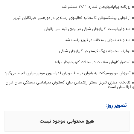
روزنامه پیام‌آذربایجان شماره 2822 منتشر شد
از تجلیل پیشکسوتان تا مطالبه فعالیتهای رسانه‌ای در دورهمی خبرنگاران تبریز
سه والیبالیست آذربایجان‌ شرقی در اردوی تیم ملی بانوان
سه واحد نانوایی متخلف در تبریز پلمب شد
توقیف محموله بزرگ لابستر در آذربایجان شرقی
استقرار کاروان سلامت در محلات کم‌برخوردار مراغه
آموزش موتورسیکلت به بانوان توسط مربیان فدراسیون موتورسواری انجام می‌گیرد
کتابخانه مرکزی تبریز، بستر ارزشمندی برای گسترش دیپلماسی فرهنگی میان ایران
و قزاقستان است
تصویر روز:
هیچ محتوایی موجود نیست