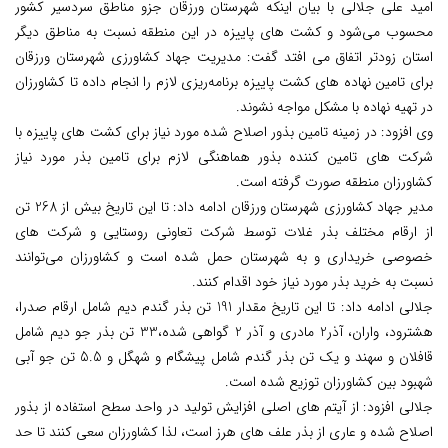
امید علی جلالی با بیان اینکه شهرستان ورزقان جزو مناطق سردسیر کشور
محسوب می‌شود و کشت های پاییزه در این منطقه نسبت به مناطق دیگر
استان زودتر اتفاق می افتد گفت: مدیریت جهاد کشاورزی شهرستان ورزقان
برای تامین نهاده های کشت پاییزه برنامه‌ریزی لازم را انجام داده تا کشاورزان
در تهیه نهاده با مشکل مواجه نشوند.
وی افزود: در زمینه تامین بذور اصلاح شده مورد نیاز برای کشت های پاییزه با
شرکت های تامین کننده بذور هماهنگی لازم برای تامین بذر مورد نیاز
کشاورزان منطقه صورت گرفته است.
مدیر جهاد کشاورزی شهرستان ورزقان ادامه داد: تا این تاریخ بیش از 268 تن
از ارقام مختلف بذر غلات توسط شرکت تعاونی روستایی و شرکت های
خصوصی خریداری و به شهرستان حمل شده است و کشاورزان می‌توانند
نسبت به خرید بذر مورد نیاز خود اقدام کنند.
جلالی ادامه داد: تا این تاریخ مقدار 191 تن بذر گندم دیم شامل ارقام صدرا،
هشترود، واران، آذر2 مادری و آذر 2 گواهی شده،33 تن بذر جو دیم شامل
قافلان و سهند و یک تن بذر گندم شامل پیشگام و شهگل و 5.5 تن جو آبی
شهبود بین کشاورزان توزیع شده است.
جلالی افزود: از آیتم های اصلی افزایش تولید در واحد سطح استفاده از بذور
اصلاح شده و عاری از بذر علف های هرز است، لذا کشاورزان سعی کنند تا حد