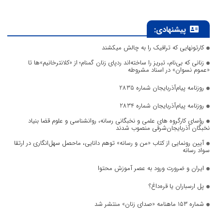
پیشنهادی:
کارتونهایی که ترافیک را به چالش میکشند
زنانی که بی‌نام، تبریز را ساخته‌اند ردپای زنان گمنام؛ از «کلانترخانیم»ها تا
«عموم نسوان» در اسناد مشروطه
روزنامه پیام‌آذربایجان شماره 2835
روزنامه پیام‌آذربایجان شماره 2834
رؤسای کارگروه های علمی و نخبگانی رسانه، روانشناسی و علوم قضا بنیاد
نخبگان آذربایجان‌شرقی منصوب شدند
آیین رونمایی از کتاب «من و رسانه» توهم دانایی، ماحصل سهل‌انگاری در ارتقا
سواد رسانه
ایران و ضرورت ورود به عصر آموزش محتوا
پل ارسباران یا قره‌داغ؟
شماره ۱۵۳ ماهنامه «صدای زنان» منتشر شد