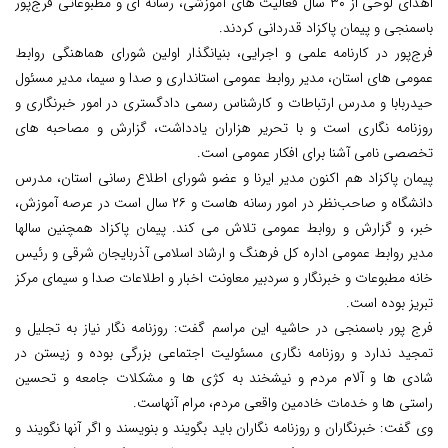
اهدای لوحی از ۳۰ سال فعالیت های آموزشی، رسانه ای و مطبوعاتی فرج‌پور
باسمنجی و پیمان پاکزاد قدردانی کردند.
فرج‌پور در کارنامه علمی و اجرایی، بنیانگذار اولین شورای هماهنگی روابط
عمومی های استان، مدیر روابط عمومی استانداری و صدا و سیما، مدیر مسئول
حیدربابا و مدرس ارتباطات و کارشناس رسمی دادگستری در امور خبرنگاری و
روزنامه نگاری است و با تحریر هزاران یادداشت، گزارش و مصاحبه های
تخصصی نامی آشنا برای افکار عمومی است.
پیمان پاکزاد هم اکنون مدیر ایرنا و عضو شورای اطلاع رسانی استان، مدرس
دانشگاه و صاحب‌نظر در امور رسانه هاست و ۲۶ سال است در عرصه آموزش،
خبر، و گزارش و روابط عمومی تلاش می کند. پیمان پاکزاد همچنین سالها
مدیر روابط عمومی اداره کل فرهنگ و ارشاد اسلامی آذربایجان شرقی و رئیس
خانه مطبوعات و خبرنگار و سردبیر معاونت اخبار و اطلاعات صدا و سیمای مرکز
تبریز بوده است.
فرج پور باسمنجی در حاشیه این مراسم گفت: روزنامه نگار نیاز به تجلیل و
تمجید ندارد و روزنامه نگاری مسئولیت اجتماعی بزرگی بوده و زیستن در
شادی ها و آلام مردم و نیشخند به کژی ها و مشکلات جامعه و تحسین
راستی ها و خدمات خادمین واقعی مردم، مرام آنهاست.
وی گفت: خبرنگاران و روزنامه نگاران باید بگویند و بنویسند و اگر آنها نگویند و