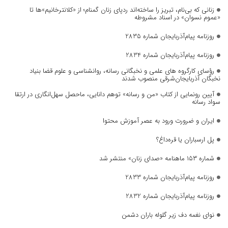
زنانی که بی‌نام، تبریز را ساخته‌اند ردپای زنان گمنام؛ از «کلانترخانیم»ها تا
«عموم نسوان» در اسناد مشروطه
روزنامه پیام‌آذربایجان شماره 2835
روزنامه پیام‌آذربایجان شماره 2834
رؤسای کارگروه های علمی و نخبگانی رسانه، روانشناسی و علوم قضا بنیاد
نخبگان آذربایجان‌شرقی منصوب شدند
آیین رونمایی از کتاب «من و رسانه» توهم دانایی، ماحصل سهل‌انگاری در ارتقا
سواد رسانه
ایران و ضرورت ورود به عصر آموزش محتوا
پل ارسباران یا قره‌داغ؟
شماره ۱۵۳ ماهنامه «صدای زنان» منتشر شد
روزنامه پیام‌آذربایجان شماره 2833
روزنامه پیام‌آذربایجان شماره 2832
نوای نغمه دف زیر گلوله باران دشمن