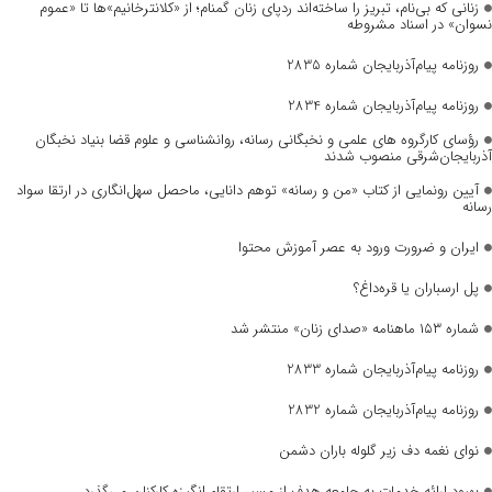
زنانی که بی‌نام، تبریز را ساخته‌اند ردپای زنان گمنام؛ از «کلانترخانیم»ها تا «عموم
نسوان» در اسناد مشروطه
روزنامه پیام‌آذربایجان شماره 2835
روزنامه پیام‌آذربایجان شماره 2834
رؤسای کارگروه های علمی و نخبگانی رسانه، روانشناسی و علوم قضا بنیاد نخبگان
آذربایجان‌شرقی منصوب شدند
آیین رونمایی از کتاب «من و رسانه» توهم دانایی، ماحصل سهل‌انگاری در ارتقا سواد
رسانه
ایران و ضرورت ورود به عصر آموزش محتوا
پل ارسباران یا قره‌داغ؟
شماره ۱۵۳ ماهنامه «صدای زنان» منتشر شد
روزنامه پیام‌آذربایجان شماره 2833
روزنامه پیام‌آذربایجان شماره 2832
نوای نغمه دف زیر گلوله باران دشمن
بهبود ارائه خدمات به جامعه هدف از مسیر ارتقاء انگیزه کارکنان می‌گذرد