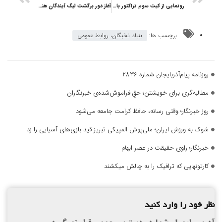
رونمایی از کیت سوم تراکتور با الهام از گل «زنبق»
آغاز دور برگشت لیگ آیندگان هندبال دختران در تبریز
برچسب ها:
بنیاد نخبگان، روابط عمومی
روزنامه پیام‌آذربایجان شماره 2836
مطالبه‌گری برای خویشتن؛ حقِ فراموش‌شده‌ی خبرنگاران
روز خبرنگار؛ وقتی رسانه، حافظ کرامت جامعه می‌شود
شوک به ورزش ایران؛ ملی‌پوش المپیکی تبریز قید بازی‌های آسیایی را زد
خبرنگار؛ راوی حقیقت در عصر ابهام
کارتونهایی که ترافیک را به چالش میکشند
نظر خود را وارد کنید