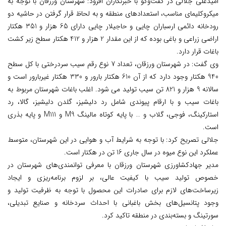
امیدعلی جلالی در گفت‌وگو با خبرنگاران افزود: شهرستان ورزقان با توجه به
میکروکلیمای مناسب، استعدادهای منطقه و به لحاظ قرار گرفتن در حاشیه دو
رودخانه دائمی ارسباران چایی و حاجیلار چایی دارای 65 هزار و 351 هکتار
اراضی زراعی و باغی بوده که از این مقدار 2 هزار و 412 هکتار سطح زیر کشت
باغات قرار دارد.
وی گفت: در شهرستان ورزقان، تعداد 7 نوع رقم سیب سردرختی با کل سطح
940 هکتار وجود دارد که از آن 610 هکتار بارور و 330 هکتار غیربارور است و
سالانه 9 هزار و 821 تن سیب تولید می شود. اغلب باغات شهرستان مربوط به
باغات سیب و با ارقام پیوندی شامل رد دلیشیز، گلدن دلیشیز، گالا، رد
استارکینگ، فوجی، گلاب و … با پایه کوتاه مالینگ M9 و M111 و پایه بذری
است.
جلالی تصریح کرد: با توجه به شرایط آب و هوایی در این شهرستان، متوسط
عملکرد این نوع میوه در سال جاری 16 تن در هکتار است.
مدیر جهادکشاورزی شهرستان ورزقان با معرفی توانمندی‌های شهرستان در
خصوص تولید سیب با کیفیت عالی، بر لزوم برنامه‌ریزی و ایجاد
زیرساخت‌های لازم برای صادرات این محصول با توجه به ظرفیت تولید و
وجود پتانسیل‌های بخش باغبانی با احداث سردخانه و صنایع تبدیلی،
سورتینگ و بسته‌بندی در منطقه تاکید کرد.