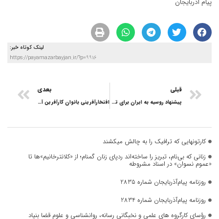
پیام اذربایجان
لینک کوتاه خبر:
https://payamazarbayjan.ir/?p=9916
قبلی
بعدی
پیشنهاد روسیه به ایران برای تکمیل کریدور جدید شمال- جنوب
افتخارآفرینی بانوان کارآفرین آذربایجان شرقی
کارتونهایی که ترافیک را به چالش میکشند
زنانی که بی‌نام، تبریز را ساخته‌اند ردپای زنان گمنام؛ از «کلانترخانیم»ها تا
«عموم نسوان» در اسناد مشروطه
روزنامه پیام‌آذربایجان شماره 2835
روزنامه پیام‌آذربایجان شماره 2834
رؤسای کارگروه های علمی و نخبگانی رسانه، روانشناسی و علوم قضا بنیاد