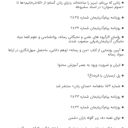
زنانی که بی‌نام، تبریز را ساخته‌اند ردپای زنان گمنام؛ از «کلانترخانیم»ها تا
«عموم نسوان» در اسناد مشروطه
روزنامه پیام‌آذربایجان شماره 2835
روزنامه پیام‌آذربایجان شماره 2834
رؤسای کارگروه های علمی و نخبگانی رسانه، روانشناسی و علوم قضا بنیاد
نخبگان آذربایجان‌شرقی منصوب شدند
آیین رونمایی از کتاب «من و رسانه» توهم دانایی، ماحصل سهل‌انگاری در ارتقا
سواد رسانه
ایران و ضرورت ورود به عصر آموزش محتوا
پل ارسباران یا قره‌داغ؟
شماره ۱۵۳ ماهنامه «صدای زنان» منتشر شد
روزنامه پیام‌آذربایجان شماره 2833
روزنامه پیام‌آذربایجان شماره 2832
نوای نغمه دف زیر گلوله باران دشمن