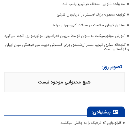
سه واحد نانوایی متخلف در تبریز پلمب شد
توقیف محموله بزرگ لابستر در آذربایجان شرقی
استقرار کاروان سلامت در محلات کم‌برخوردار مراغه
آموزش موتورسیکلت به بانوان توسط مربیان فدراسیون موتورسواری انجام می‌گیرد
کتابخانه مرکزی تبریز، بستر ارزشمندی برای گسترش دیپلماسی فرهنگی میان ایران
و قزاقستان است
تصویر روز:
هیچ محتوایی موجود نیست
پیشنهادی:
کارتونهایی که ترافیک را به چالش میکشند