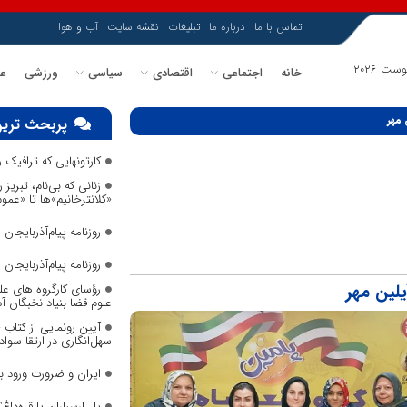
تماس با ما
درباره ما
تبلیغات
نقشه سایت
آب و هوا
خانه
اجتماعی
اقتصادی
سیاسی
ورزشی
عل
 مهر
پربحث ترین
کارتونهایی که ترافیک
زنانی که بی‌نام، تبریز ر
«کلانترخانیم»ها تا «عم
روزنامه پیام‌آذربایجان شما
روزنامه پیام‌آذربایجان شما
یلین مهر
رؤسای کارگروه های عل
علوم قضا بنیاد نخبگان 
آیین رونمایی از کتاب
سهل‌انگاری در ارتقا سواد
ایران و ضرورت ورود 
پل ارسباران یا قره‌داغ؟