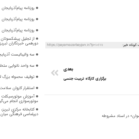
روزنامه پیام‌آذربایجان شما
روزنامه پیام‌آذربایجان شماره 2823
روزنامه پیام‌آذربایجان شماره 2822
از تجلیل پیشکسوتان تا 
دورهمی خبرنگاران تبریز
 کوتاه خبر:
https://payamazarbayjan.ir/?p=10681
سه والیبالیست آذربایج
سه واحد نانوایی متخل
بعدی
توقیف محموله بزرگ لا
برگزاری کارگاه تربیت جنسی
استقرار کاروان سلامت 
آموزش موتورسیکلت به
موتورسواری انجام می‌گی
کتابخانه مرکزی تبریز
دیپلماسی فرهنگی میان 
 نسوان» در اسناد مشروطه