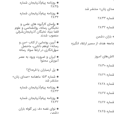
روزنامه پیام‌آذربایجان شماره
2835
روزنامه پیام‌آذربایجان شماره
2834
ره 2833
رؤسای کارگروه های علمی و
ره 2832
نخبگانی رسانه، روانشناسی و علوم
قضا بنیاد نخبگان آذربایجان‌شرقی
منصوب شدند
ه باران دشمن
آیین رونمایی از کتاب «من و
جامعه هدف از مسیر ارتقاء انگیزه
رسانه» توهم دانایی، ماحصل
سهل‌انگاری در ارتقا سواد رسانه
الش‌های امروز
ایران و ضرورت ورود به عصر
آموزش محتوا
ره 2830
پل ارسباران یا قره‌داغ؟
ره 2829
شماره ۱۵۳ ماهنامه «صدای زنان»
منتشر شد
ره 2828
روزنامه پیام‌آذربایجان شماره
2833
ره 2827
روزنامه پیام‌آذربایجان شماره
2832
ره 2826
نوای نغمه دف زیر گلوله باران
ره 2825
دشمن