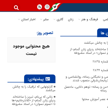
می
فرهنگ و هنر
زنان
گالری
سایر
اخبار استان
تصویر روز:
 ها
 را به چالش میکشند
هیچ محتوایی موجود
ا ساخته‌اند ردپای زنان گمنام؛ از
وم نسوان» در اسناد مشروطه
نیست
ره 2835
ره 2834
می و نخبگانی رسانه، روانشناسی و
پیشنهادی:
آذربایجان‌شرقی منصوب شدند
کارتونهایی که ترافیک را به چالش
 «من و رسانه» توهم دانایی، ماحصل
میکشند
 رسانه
زنانی که بی‌نام، تبریز را ساخته‌اند
به عصر آموزش محتوا
ردپای زنان گمنام؛ از «کلانترخانیم»ها
تا «عموم نسوان» در اسناد مشروطه