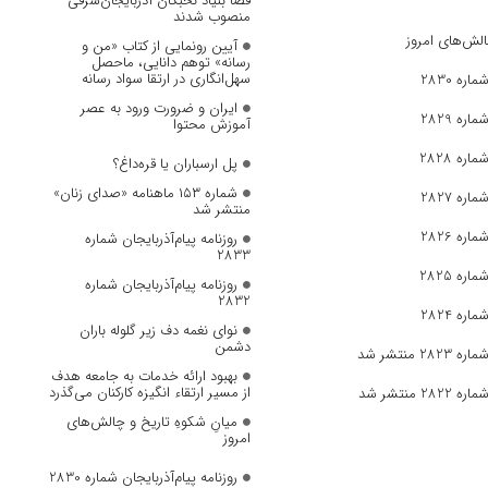
قضا بنیاد نخبگان آذربایجان‌شرقی
منصوب شدند
الش‌های امروز
آیین رونمایی از کتاب «من و
رسانه» توهم دانایی، ماحصل
سهل‌انگاری در ارتقا سواد رسانه
ره 2830
ایران و ضرورت ورود به عصر
ره 2829
آموزش محتوا
ره 2828
پل ارسباران یا قره‌داغ؟
شماره ۱۵۳ ماهنامه «صدای زنان»
ره 2827
منتشر شد
ره 2826
روزنامه پیام‌آذربایجان شماره
2833
ره 2825
روزنامه پیام‌آذربایجان شماره
2832
ره 2824
نوای نغمه دف زیر گلوله باران
دشمن
 منتشر شد
بهبود ارائه خدمات به جامعه هدف
از مسیر ارتقاء انگیزه کارکنان می‌گذرد
 منتشر شد
میانِ شکوهِ تاریخ و چالش‌های
امروز
روزنامه پیام‌آذربایجان شماره 2830