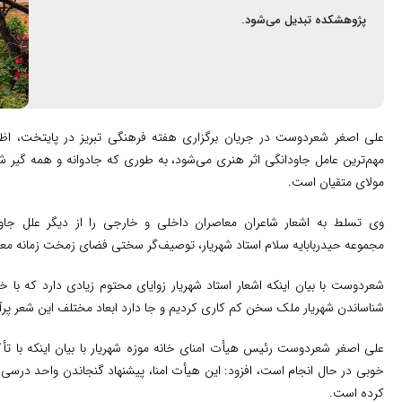
پژوهشکده تبدیل می‌شود.
علی اصغر شعردوست در جریان برگزاری هفته فرهنگی تبریز در پایتخت، اظه
مهم‌ترین عامل جاودانگی اثر هنری می‌شود، به طوری که جادوانه و همه گیر ش
مولای متقیان است.
وی تسلط به اشعار شاعران معاصران داخلی و خارجی را از دیگر علل ج
مجموعه حیدربابایه سلام استاد شهریار، توصیف‌گر سختی فضای زمخت زمانه مع
شعردوست با بیان اینکه اشعار استاد شهریار زوایای محتوم زیادی دارد که با خ
شناساندن شهریار ملک سخن کم کاری کردیم و جا دارد ابعاد مختلف این شعر پرآ
علی اصغر شعردوست رئیس هیأت امنای خانه موزه شهریار با بیان اینکه با ت
خوبی در حال انجام است، افزود: این ‌هیأت امنا، پیشنهاد گنجاندن واحد درسی 
کرده است.