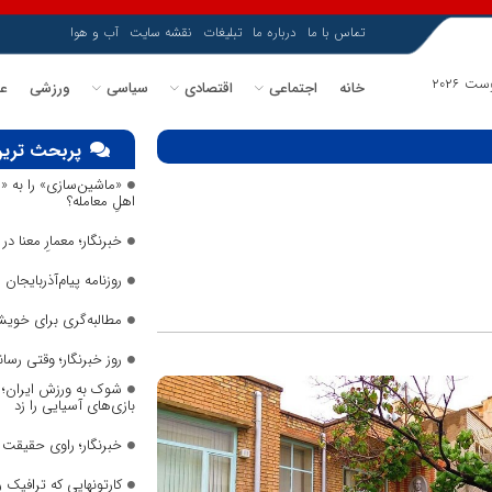
تماس با ما
درباره ما
تبلیغات
نقشه سایت
آب و هوا
خانه
اجتماعی
اقتصادی
سیاسی
ورزشی
عل
پربحث ترین
«ماشین‌سازی» را به «
اهلِ معامله؟
خبرنگار؛ معمارِ معنا 
روزنامه پیام‌آذربایجان شما
مطالبه‌گری برای خویش
روز خبرنگار؛ وقتی رس
شوک به ورزش ایران؛ م
بازی‌های آسیایی را زد
خبرنگار؛ راوی حقیقت د
کارتونهایی که ترافیک