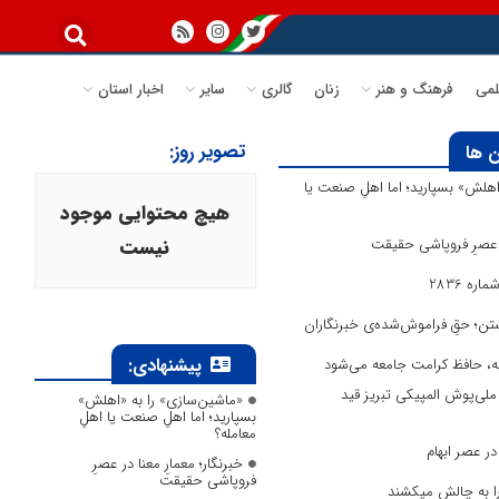
می
فرهنگ و هنر
زنان
گالری
سایر
اخبار استان
تصویر روز:
 ها
اهلش» بسپارید؛ اما اهلِ صنعت یا
هیچ محتوایی موجود
در عصرِ فروپاشی حقیقت
نیست
ره 2836
تن؛ حقِ فراموش‌شده‌ی خبرنگاران
پیشنهادی:
انه، حافظ کرامت جامعه می‌شود
لی‌پوش المپیکی تبریز قید
«ماشین‌سازی» را به «اهلش»
بسپارید؛ اما اهلِ صنعت یا اهلِ
معامله؟
ر عصر ابهام
خبرنگار؛ معمارِ معنا در عصرِ
فروپاشی حقیقت
 را به چالش میکشند