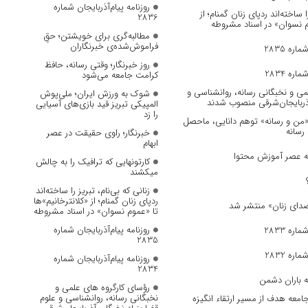
روزنامه پیام‌آذربایجان شماره
ا ساخته‌اند ردپای زنان گمنام؛ از
2836
وم نسوان» در اسناد مشروطه
مطالبه‌گری برای خویشتن؛ حقِ
فراموش‌شده‌ی خبرنگاران
ره 2835
روز خبرنگار؛ وقتی رسانه، حافظ
ره 2834
کرامت جامعه می‌شود
می و نخبگانی رسانه، روانشناسی و
شوک به ورزش ایران؛ ملی‌پوش
آذربایجان‌شرقی منصوب شدند
المپیکی تبریز قید بازی‌های آسیایی
را زد
 «من و رسانه» توهم دانایی، ماحصل
 رسانه
خبرنگار؛ راوی حقیقت در عصر
ابهام
به عصر آموزش محتوا
کارتونهایی که ترافیک را به چالش
میکشند
زنانی که بی‌نام، تبریز را ساخته‌اند
ردپای زنان گمنام؛ از «کلانترخانیم»ها
تا «عموم نسوان» در اسناد مشروطه
روزنامه پیام‌آذربایجان شماره
ره 2833
2835
ره 2832
روزنامه پیام‌آذربایجان شماره
2834
ه باران دشمن
رؤسای کارگروه های علمی و
نخبگانی رسانه، روانشناسی و علوم
جامعه هدف از مسیر ارتقاء انگیزه