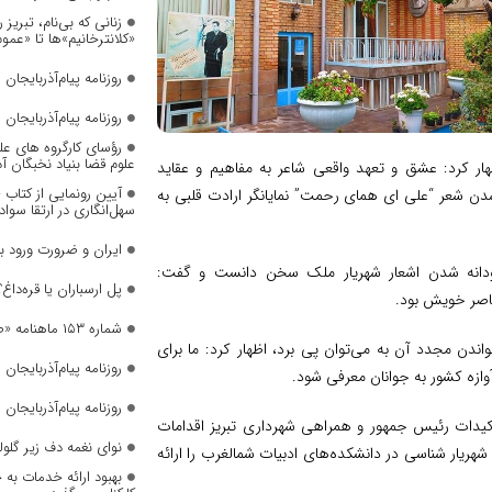
زنانی که بی‌نام، تبریز ر
«کلانترخانیم»ها تا «عم
روزنامه پیام‌آذربایجان شما
روزنامه پیام‌آذربایجان شما
رؤسای کارگروه های عل
علوم قضا بنیاد نخبگان 
ار کرد: عشق و تعهد واقعی شاعر به مفاهیم و عقاید
آیین رونمایی از کتاب
دن شعر “علی‌ ای همای رحمت” نمایانگر ارادت قلبی به
سهل‌انگاری در ارتقا سواد
ایران و ضرورت ورود 
اودانه شدن اشعار شهریار ملک سخن دانست و گفت:
پل ارسباران یا قره‌داغ؟
اصر خویش بود.
شماره ۱۵۳ ماهنامه «صدای زنان» منتشر شد
واندن مجدد آن به می‌توان پی برد، اظهار کرد: ما برای
روزنامه پیام‌آذربایجان شما
وازه کشور به جوانان معرفی شود.
روزنامه پیام‌آذربایجان شما
أکیدات رئیس جمهور و همراهی شهرداری تبریز اقدامات
نوای نغمه دف زیر گلول
شهریار شناسی در دانشکده‌های ادبیات شمالغرب را ارائه
بهبود ارائه خدمات به 