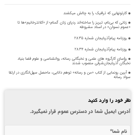
کارتونهایی که ترافیک را به چالش میکشند
زنانی که بی‌نام، تبریز را ساخته‌اند ردپای زنان گمنام؛ از «کلانترخانیم»ها تا
«عموم نسوان» در اسناد مشروطه
روزنامه پیام‌آذربایجان شماره 2835
روزنامه پیام‌آذربایجان شماره 2834
رؤسای کارگروه های علمی و نخبگانی رسانه، روانشناسی و علوم قضا بنیاد
نخبگان آذربایجان‌شرقی منصوب شدند
آیین رونمایی از کتاب «من و رسانه» توهم دانایی، ماحصل سهل‌انگاری در ارتقا
سواد رسانه
نظر خود را وارد کنید
آدرس ایمیل شما در دسترس عموم قرار نمیگیرد.