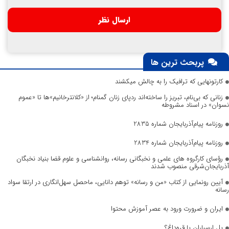
پربحث ترین ها
کارتونهایی که ترافیک را به چالش میکشند
زنانی که بی‌نام، تبریز را ساخته‌اند ردپای زنان گمنام؛ از «کلانترخانیم»ها تا «عموم
نسوان» در اسناد مشروطه
روزنامه پیام‌آذربایجان شماره 2835
روزنامه پیام‌آذربایجان شماره 2834
رؤسای کارگروه های علمی و نخبگانی رسانه، روانشناسی و علوم قضا بنیاد نخبگان
آذربایجان‌شرقی منصوب شدند
آیین رونمایی از کتاب «من و رسانه» توهم دانایی، ماحصل سهل‌انگاری در ارتقا سواد
رسانه
ایران و ضرورت ورود به عصر آموزش محتوا
پل ارسباران یا قره‌داغ؟