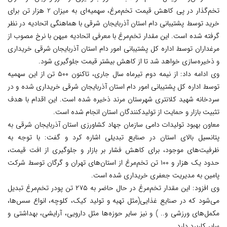
تخم‌گذار در پی کاهش قیمت تخم‌مرغ، سهمیه‌ای به میزان 2 هزار تن برای
خرید توسط پشتیبانی دام استان آذربایجان شرقی با هماهنگی اتحادیه در نظر
گرفته شده است. این مقدار تخم‌مرغ با معرفی اتحادیه میهن با نرخ مصوب از
مرغداران توسط اداره کل پشتیبانی امور دام استان آذربایجان شرقی خریداری
و ذخیره‌سازی خواهد شد تا از کاهش بیشتر قیمت جلوگیری شود.
وی ادامه داد: از نیمه دوم تیرماه سال جاری، تاکنون ۵۰۰ تن از این سهمیه
توسط اداره کل پشتیبانی امور دام استان آذربایجان شرقی خریداری شده و در
سردخانه شهید کلانتری شهرستان مرند ذخیره شده است. این اقدام با هدف
تثبیت بازار و حمایت از تولیدکنندگان استان انجام شده است.
معاون بهبود تولیدات دامی سازمان جهاد کشاورزی استان آذربایجان شرقی به
پتانسیل بالای استان در صنایع تبدیلی اشاره کرد و گفت: با توجه به
ظرفیت‌های موجود، برای کاهش فشار بر بازار و جلوگیری از افت قیمت،
حدود یک هزار و ۱۰۰ تن تخم‌مرغ از استان‌های تهران و گرگان توسط شرکت
پامین به مدیریت جعفری خریداری شده است.
وی افزود: این مقدار تخم‌مرغ در حال حاضر به ۲۷۵ تن پودر تخم‌مرغ تبدیل
می‌شود که در صنایع غذایی(مثل تهیه و تولید کیک، کلوچه، انواع سس‌ها،
مکمل‌های ورزشی و.. ) و نیز سایر حوزه‌ها مثل دارویی، آرایشی، بهداشتی و
سایر کاربرد دارد.