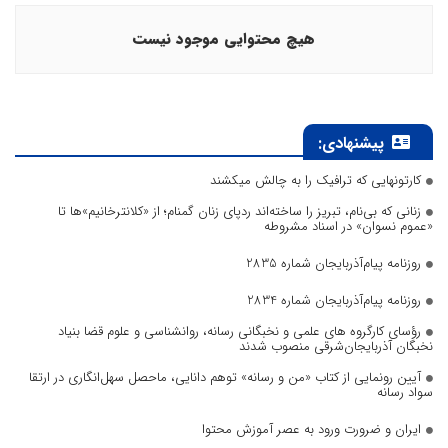
هیچ محتوایی موجود نیست
پیشنهادی:
کارتونهایی که ترافیک را به چالش میکشند
زنانی که بی‌نام، تبریز را ساخته‌اند ردپای زنان گمنام؛ از «کلانترخانیم»ها تا
«عموم نسوان» در اسناد مشروطه
روزنامه پیام‌آذربایجان شماره 2835
روزنامه پیام‌آذربایجان شماره 2834
رؤسای کارگروه های علمی و نخبگانی رسانه، روانشناسی و علوم قضا بنیاد
نخبگان آذربایجان‌شرقی منصوب شدند
آیین رونمایی از کتاب «من و رسانه» توهم دانایی، ماحصل سهل‌انگاری در ارتقا
سواد رسانه
ایران و ضرورت ورود به عصر آموزش محتوا