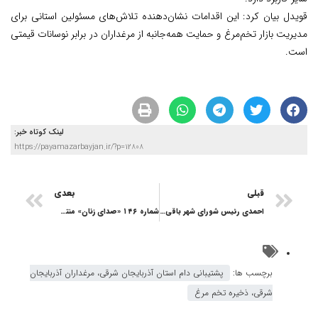
قویدل بیان کرد: این اقدامات نشان‌دهنده تلاش‌های مسئولین استانی برای
مدیریت بازار تخم‌مرغ و حمایت همه‌جانبه از مرغداران در برابر نوسانات قیمتی
است.
لینک کوتاه خبر:
https://payamazarbayjan.ir/?p=12808
قبلی
بعدی
احمدی رئیس شورای شهر باقی ماند
شماره ۱۴۶ «صدای زنان» منتشر شد؛ روایت‌هایی تازه از زنان، جامعه و شهر
برچسب ها:
پشتیبانی دام استان آذربایجان شرقی، مرغداران آذربایجان
شرقی، ذخیره تخم مرغ