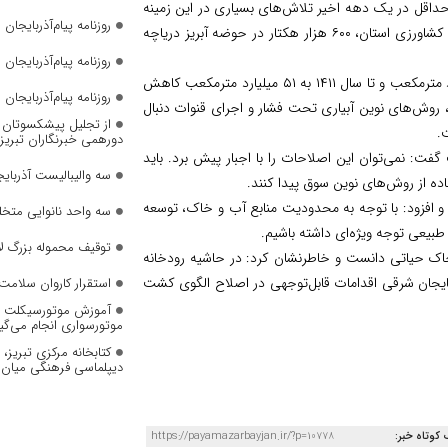
اقل در یک دهه اخیر تلاش‌های بسیاری در این زمینه
روزنامه پیام‌آذربایجان شما
انجام شده اما نتایج مطلوب به دست نیامده است. از ۱.۴ میلیون هکتار اراضی کشاورزی استان، ۶۰۰ هزار هکتار در حوضه آبریز دریاچه
روزنامه پیام‌آذربایجان شماره 2823
وی افزود: میزان استفاده از آب در این بخش تا پایان برنامه هفتم به ۶۵ میلیارد مترمکعب و تا سال ۱۴۱۱ به ۵۱ میلیارد مترمکعب کاهش
روزنامه پیام‌آذربایجان شماره 2822
ابد. کاهش مصرف آب با اقداماتی نظیر لاینینگ کانال‌های آبیاری درجه ۳ و ۴، روش‌های نوین آبیاری تحت فشار و اجرای قنوات دنبال
از تجلیل پیشکسوتان تا 
دورهمی خبرنگاران تبریز
ت: نمی‌توان این اصلاحات را با اجبار پیش برد. باید
سه والیبالیست آذربایج
ده از روش‌های نوین سوق پیدا کنند.
 افزود: با توجه به محدودیت منابع آب و خاک، توسعه
سه واحد نانوایی متخل
 طبیعی توجه ویژه‌ای داشته باشیم.
توقیف محموله بزرگ لا
خاک حیاتی دانست و خاطرنشان کرد: در حاشیه رودخانه
ایجان شرقی اقدامات قابل‌توجهی در اصلاح الگوی کشت
استقرار کاروان سلامت 
آموزش موتورسیکلت به
موتورسواری انجام می‌گی
کتابخانه مرکزی تبریز
دیپلماسی فرهنگی میان 
 کوتاه خبر:
https://payamazarbayjan.ir/?p=10778