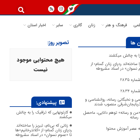
می
فرهنگ و هنر
زنان
گالری
سایر
اخبار استان
تصویر روز:
 ها
 را به چالش میکشند
هیچ محتوایی موجود
ا ساخته‌اند ردپای زنان گمنام؛ از
وم نسوان» در اسناد مشروطه
نیست
ره 2835
ره 2834
می و نخبگانی رسانه، روانشناسی و
پیشنهادی:
آذربایجان‌شرقی منصوب شدند
کارتونهایی که ترافیک را به چالش
 «من و رسانه» توهم دانایی، ماحصل
میکشند
 رسانه
زنانی که بی‌نام، تبریز را ساخته‌اند
به عصر آموزش محتوا
ردپای زنان گمنام؛ از «کلانترخانیم»ها
تا «عموم نسوان» در اسناد مشروطه