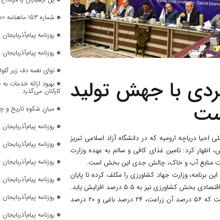
شماره ۱۵۳ ماهنامه «صدای زنان» منتشر شد
روزنامه پیام‌آذربایجان شما
روزنامه پیام‌آذربایجان شما
نوای نغمه دف زیر گلول
ردی با جهش تولید
بهبود ارائه خدمات به 
کارکنان می‌گذرد
ست
میانِ شکوهِ تاریخ و چ
روزنامه پیام‌آذربایجان شما
حیا دریاچه ارومیه که در دانشگاه آزاد اسلامی تبریز
روزنامه پیام‌آذربایجان شما
اظهار کرد: تامین غذای کافی و سالم به عهده وزارت
روزنامه پیام‌آذربایجان شما
دیت منابع آب و خاک، چالش جدی این بخش است.
 برنامه، وزارت جهاد کشاورزی را مکلف کرده تا پایان
روزنامه پیام‌آذربایجان شما
برنامه هفتم، به ۹۰ درصد خودکفایی در تولید محصولات راهبردی برسد و رشد اقتصادی بخش کشاورزی نیز به ۵.۵ درصد افزایش یابد.
روزنامه پیام‌آذربایجان شما
میزان تولیدات محصولات کشاورزی استان آذربایجان شرقی ۴.۹ میلیون‌ تن است که ۵۶ درصد آن زراعت، ۲۴ درصد باغی و ۲۰ درصد
روزنامه پیام‌آذربایجان شما