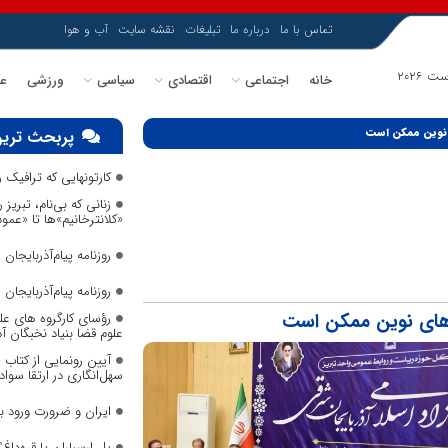
تماس با ما
درباره ما
تبلیغات
نقشه سایت
آب و هوا
خانه
اجتماعی
اقتصادی
سیاسی
ورزشی
عل
 نوین ممکن است
پربحث ترین
کارتونهایی که ترافیک
زنانی که بی‌نام، تبریز ر
«کلانترخانیم»ها تا «عم
روزنامه پیام‌آذربایجان شما
روزنامه پیام‌آذربایجان شما
‌های نوین ممکن است
رؤسای کارگروه های عل
علوم قضا بنیاد نخبگان 
آیین رونمایی از کتاب
سهل‌انگاری در ارتقا سواد
ایران و ضرورت ورود 
پل ارسباران یا قره‌داغ؟