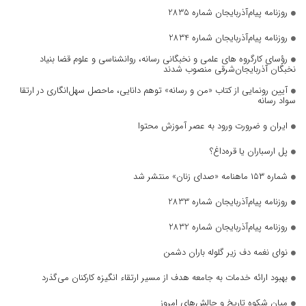
روزنامه پیام‌آذربایجان شماره 2835
روزنامه پیام‌آذربایجان شماره 2834
رؤسای کارگروه های علمی و نخبگانی رسانه، روانشناسی و علوم قضا بنیاد
نخبگان آذربایجان‌شرقی منصوب شدند
آیین رونمایی از کتاب «من و رسانه» توهم دانایی، ماحصل سهل‌انگاری در ارتقا
سواد رسانه
ایران و ضرورت ورود به عصر آموزش محتوا
پل ارسباران یا قره‌داغ؟
شماره ۱۵۳ ماهنامه «صدای زنان» منتشر شد
روزنامه پیام‌آذربایجان شماره 2833
روزنامه پیام‌آذربایجان شماره 2832
نوای نغمه دف زیر گلوله باران دشمن
بهبود ارائه خدمات به جامعه هدف از مسیر ارتقاء انگیزه کارکنان می‌گذرد
میانِ شکوهِ تاریخ و چالش‌های امروز