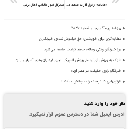
«حایات» از اول آذر به صحنه می‌رود
مدیرکل امور مالیاتی فعال برتر برگزاری میزهای خدمت جهادی بسیج کارمندان استان شد
روزنامه پیام‌آذربایجان شماره 2836
مطالبه‌گری برای خویشتن؛ حقِ فراموش‌شده‌ی خبرنگاران
روز خبرنگار؛ وقتی رسانه، حافظ کرامت جامعه می‌شود
شوک به ورزش ایران؛ ملی‌پوش المپیکی تبریز قید بازی‌های آسیایی را زد
خبرنگار؛ راوی حقیقت در عصر ابهام
کارتونهایی که ترافیک را به چالش میکشند
نظر خود را وارد کنید
آدرس ایمیل شما در دسترس عموم قرار نمیگیرد.