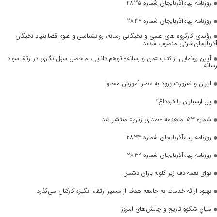
روزنامه پیام‌آذربایجان شماره 2835
روزنامه پیام‌آذربایجان شماره 2834
رؤسای کارگروه های علمی و نخبگانی رسانه، روانشناسی و علوم قضا بنیاد نخبگان
آذربایجان‌شرقی منصوب شدند
آیین رونمایی از کتاب «من و رسانه» توهم دانایی، ماحصل سهل‌انگاری در ارتقا سواد
رسانه
ایران و ضرورت ورود به عصر آموزش محتوا
پل ارسباران یا قره‌داغ؟
شماره ۱۵۳ ماهنامه «صدای زنان» منتشر شد
روزنامه پیام‌آذربایجان شماره 2833
روزنامه پیام‌آذربایجان شماره 2832
نوای نغمه دف زیر گلوله باران دشمن
بهبود ارائه خدمات به جامعه هدف از مسیر ارتقاء انگیزه کارکنان می‌گذرد
میانِ شکوهِ تاریخ و چالش‌های امروز