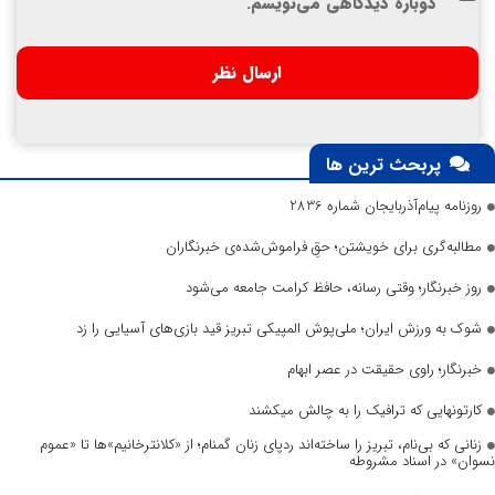
دوباره دیدگاهی می‌نویسم.
پربحث ترین ها
روزنامه پیام‌آذربایجان شماره 2836
مطالبه‌گری برای خویشتن؛ حقِ فراموش‌شده‌ی خبرنگاران
روز خبرنگار؛ وقتی رسانه، حافظ کرامت جامعه می‌شود
شوک به ورزش ایران؛ ملی‌پوش المپیکی تبریز قید بازی‌های آسیایی را زد
خبرنگار؛ راوی حقیقت در عصر ابهام
کارتونهایی که ترافیک را به چالش میکشند
زنانی که بی‌نام، تبریز را ساخته‌اند ردپای زنان گمنام؛ از «کلانترخانیم»ها تا «عموم
نسوان» در اسناد مشروطه