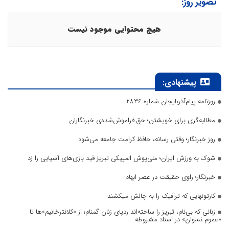
تصویر روز:
هیچ محتوایی موجود نیست
پیشنهادی:
روزنامه پیام‌آذربایجان شماره 2836
مطالبه‌گری برای خویشتن؛ حقِ فراموش‌شده‌ی خبرنگاران
روز خبرنگار؛ وقتی رسانه، حافظ کرامت جامعه می‌شود
شوک به ورزش ایران؛ ملی‌پوش المپیکی تبریز قید بازی‌های آسیایی را زد
خبرنگار؛ راوی حقیقت در عصر ابهام
کارتونهایی که ترافیک را به چالش میکشند
زنانی که بی‌نام، تبریز را ساخته‌اند ردپای زنان گمنام؛ از «کلانترخانیم»ها تا
«عموم نسوان» در اسناد مشروطه