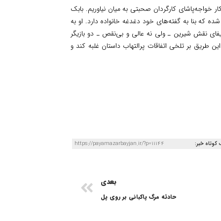
ار خواجه‌پاشای کارگردان صحبتی به میان نیاوریم. بابک
شده که بنا به گفته‌های خود دغدغه خانواده دارد. او به
یفای نقش شیرین ـ ولی نه عالی و بی‌نقص ـ دو بازیگر
این طریق بر تلخی اتفاقات پرالتهاب داستان غلبه کند و
 کوتاه خبر:
https://payamazarbayjan.ir/?p=11144
بعدی
حادثه‌ مرگ پاکبانی بر روی پل