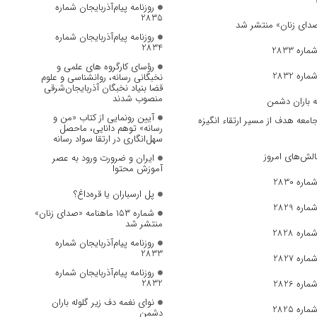
روزنامه پیام‌آذربایجان شماره
2835
روزنامه پیام‌آذربایجان شماره
2834
ره 2833
رؤسای کارگروه های علمی و
ره 2832
نخبگانی رسانه، روانشناسی و علوم
قضا بنیاد نخبگان آذربایجان‌شرقی
منصوب شدند
ه باران دشمن
آیین رونمایی از کتاب «من و
جامعه هدف از مسیر ارتقاء انگیزه
رسانه» توهم دانایی، ماحصل
سهل‌انگاری در ارتقا سواد رسانه
الش‌های امروز
ایران و ضرورت ورود به عصر
آموزش محتوا
ره 2830
پل ارسباران یا قره‌داغ؟
ره 2829
شماره ۱۵۳ ماهنامه «صدای زنان»
منتشر شد
ره 2828
روزنامه پیام‌آذربایجان شماره
2833
ره 2827
روزنامه پیام‌آذربایجان شماره
2832
ره 2826
نوای نغمه دف زیر گلوله باران
ره 2825
دشمن