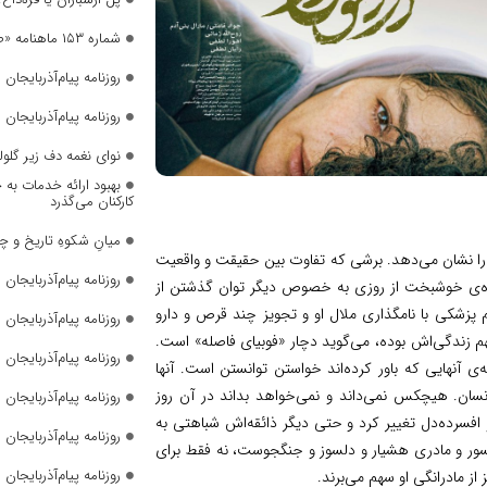
شماره ۱۵۳ ماهنامه «صدای زنان» منتشر شد
روزنامه پیام‌آذربایجان شما
روزنامه پیام‌آذربایجان شما
نوای نغمه دف زیر گلول
بهبود ارائه خدمات به 
کارکنان می‌گذرد
میانِ شکوهِ تاریخ و چ
 را نشان می‌دهد. برشی که تفاوت بین حقیقت و واقعیت
روزنامه پیام‌آذربایجان شما
اده‌ی خوشبخت از روزی به خصوص دیگر توان گذشتن از
ی‌کند. علم پزشکی با نامگذاری ملال او و تجویز چند قرص و دارو
روزنامه پیام‌آذربایجان شما
م زندگی‌اش بوده، می‌گوید دچار «فوبیای فاصله» است.
روزنامه پیام‌آذربایجان شما
آنهایی که باور کرده‌اند خواستن توانستن است. آنها
سان. هیچکس نمی‌داند و نمی‌خواهد بداند در آن روز
روزنامه پیام‌آذربایجان شما
و افسرده‌دل تغییر کرد و حتی دیگر ذائقه‌اش شباهتی به
روزنامه پیام‌آذربایجان شما
جسور و مادری هشیار و دلسوز و جنگجوست، نه فقط برای
روزنامه پیام‌آذربایجان شما
از مادرانگی او سهم می‌برند.