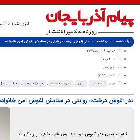
امروز: شنبه 8 آگوست 2026
برگ نخست
نوشته‌ها
«در آغوش درخت» روایتی در ستایش آغوش امن خانواده
دوشنبه 6 ژانویه 2025
2:43 ب.ظ
بدون نظر
کدخبر:11144
حوزه:
اجتماعی
,
زنان
,
سئویل محدث
,
فرهنگ و هنر
,
فیلم و سریال
«در آغوش درخت» روایتی در ستایش آغوش امن خانواده
فیلم سینمایی «در آغوش درخت» برش قابل تأملی از زندگی یک