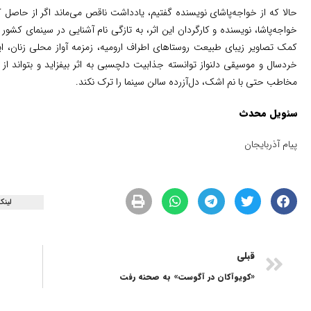
حالا که از خواجه‌پاشای نویسنده گفتیم، یادداشت ناقص می‌ماند اگر از حاصل ک
خواجه‌پاشا، نویسنده و کارگردان این اثر، به تازگی نام آشنایی در سینمای کشور 
کمک تصاویر زیبای طبیعت روستاهای اطراف ارومیه، زمزمه آواز محلی زنان، ا
خردسال و موسیقی دلنواز توانسته جذابیت دلچسبی به اثر بیفزاید و بتواند از 
مخاطب حتی با نم اشک، دل‌آزرده سالن سینما را ترک نکند.
سئویل محدث
پیام آذربایجان
لینک
قبلی
«کویوآکان در آگوست» به صحنه رفت