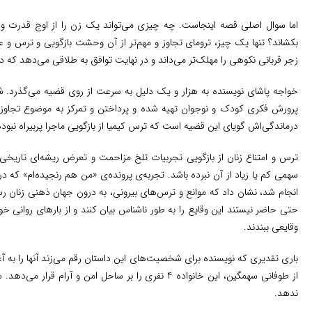
اما سوال اصلی قصه اینجاست. چه چیزی می‌تواند یک زن را از اوج قدرت
بکشاند؟ تنها یک چیز، ترومای تجاوز و مهم‌تر از آن وحشت بازگویی و ترس و ع
زجر قربانی نکوهی را مهلک‌تر می‌داند و در نهایت توافق به طلاقی می‌دهد که 
خواجه پاشای نویسنده به هزار و یک دلیل به سرعت از روی قضیه می‌گذرد. شاید
پرورش فکری کودک و نوجوان تهیه شده و پرداختن و تمرکز به موضوع تجاوز م
درماندگی‌اش گویای این قضیه است که ترس کیمیا از بازگویی ماجرا پربیراه نبوده
ترس و امتناع زنان از بازگویی تجربیات تلخ مزاحمت و تعرض ریشه‌ای تاریخ
سهمی کم یا زیاد از آن نبرده باشد. تجربه‌ی پرونده‌ی «من هم رنجیده‌ام» که 
انجام شد، نشان داد که موانع و ترس‌های بیرونی، به درون جهان ذهنی زنان رس
حتی حاضر نیستند این وقایع را به طور ناشناس بیان کنند و از بارهای روانی خود
وقایعی ببندند.
باری تقدیری که نویسنده برای شخصیت‌های این داستان رقم می‌زند آنها را به آغ
از طوفانی سهمگین، این خانواده 4 نفری را بر ساحل امن و 
ندهد.