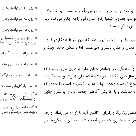
روزنامه پیام‌آذربایجان شما
 و توانمندی، به چنین حضیض یأس و ضعف و افسردگی
واقب بعدی. کیمیا رنج افسردگی را به جان می‌خرد زیرا
روزنامه پیام‌آذربایجان شماره 2823
دلش با آن نیست.
روزنامه پیام‌آذربایجان شماره 2822
از تجلیل پیشکسوتان تا 
 یکی از دلایل این باشد که این اثر با همکاری کانون
دورهمی خبرنگاران تبریز
جال و مقال دیگری می‌طلبد. اما واکنش فرید، بهت و
سه والیبالیست آذربایج
.
سه واحد نانوایی متخل
ی و فرهنگی در جوامع جهان دارد و هیچ زنی نیست که
توقیف محموله بزرگ لا
در سال‌های گذشته در نشریه «صدای زنان» توسط نگارنده
وخ کرده و وجود آنها را به بند کشیده است تا حدی که
استقرار کاروان سلامت 
 بکاهند و با افزایش آگاهی جامعه راه را بر تکرار چنین
آموزش موتورسیکلت به
موتورسواری انجام می‌گی
کتابخانه مرکزی تبریز
دیپلماسی فرهنگی میان 
وش یکدیگر و بازیابی کانون گرم خانواده می‌رساند و بعد
آرام قرار می‌دهد. سرانجام خیری که در واقعیت شاید به این سادگی‌ها رخ