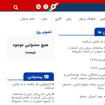
می
فرهنگ و هنر
زنان
گالری
سایر
اخبار استان
تصویر روز:
 ها
 را به چالش میکشند
هیچ محتوایی موجود
ا ساخته‌اند ردپای زنان گمنام؛ از
وم نسوان» در اسناد مشروطه
نیست
ره 2835
ره 2834
می و نخبگانی رسانه، روانشناسی و
پیشنهادی:
آذربایجان‌شرقی منصوب شدند
کارتونهایی که ترافیک را به چالش
 «من و رسانه» توهم دانایی، ماحصل
میکشند
 رسانه
زنانی که بی‌نام، تبریز را ساخته‌اند
به عصر آموزش محتوا
ردپای زنان گمنام؛ از «کلانترخانیم»ها
تا «عموم نسوان» در اسناد مشروطه