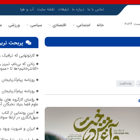
تماس با ما
درباره ما
تبلیغات
نقشه سایت
آب و هوا
خانه
اجتماعی
اقتصادی
سیاسی
ورزشی
عل
پربحث ترین
کارتونهایی که ترافیک
زنانی که بی‌نام، تبریز ر
«کلانترخانیم»ها تا «عم
روزنامه پیام‌آذربایجان شما
,
یادداشت
روزنامه پیام‌آذربایجان شما
رؤسای کارگروه های عل
علوم قضا بنیاد نخبگان 
آیین رونمایی از کتاب
سهل‌انگاری در ارتقا سواد
ایران و ضرورت ورود 
پل ارسباران یا قره‌داغ؟