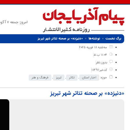
امروز: جمعه 7 آگوست 2026
برگ نخست
نوشته‌ها
«دنیزده» بر صحنه تئاتر شهر تبریز
سه‌شنبه 18 فوریه 2025
11:04 ب.ظ
بدون نظر
کدخبر:11497
حوزه:
اخبار استان
,
تئاتر
,
تبریز
,
فرهنگ و هنر
«دنیزده» بر صحنه تئاتر شهر تبریز