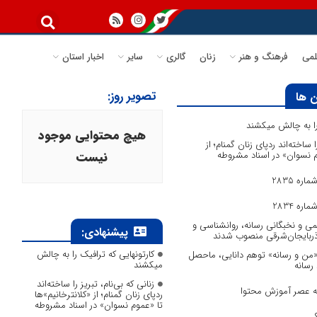
می
فرهنگ و هنر
زنان
گالری
سایر
اخبار استان
تصویر روز:
 ها
 را به چالش میکشند
هیچ محتوایی موجود
ا ساخته‌اند ردپای زنان گمنام؛ از
وم نسوان» در اسناد مشروطه
نیست
ره 2835
ره 2834
می و نخبگانی رسانه، روانشناسی و
پیشنهادی:
آذربایجان‌شرقی منصوب شدند
کارتونهایی که ترافیک را به چالش
 «من و رسانه» توهم دانایی، ماحصل
میکشند
 رسانه
زنانی که بی‌نام، تبریز را ساخته‌اند
به عصر آموزش محتوا
ردپای زنان گمنام؛ از «کلانترخانیم»ها
تا «عموم نسوان» در اسناد مشروطه