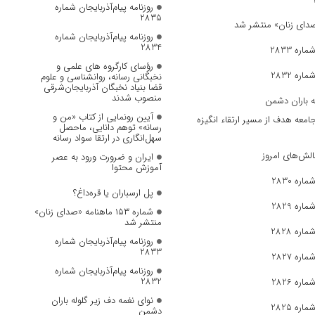
روزنامه پیام‌آذربایجان شماره
2835
روزنامه پیام‌آذربایجان شماره
2834
ره 2833
رؤسای کارگروه های علمی و
ره 2832
نخبگانی رسانه، روانشناسی و علوم
قضا بنیاد نخبگان آذربایجان‌شرقی
منصوب شدند
ه باران دشمن
آیین رونمایی از کتاب «من و
جامعه هدف از مسیر ارتقاء انگیزه
رسانه» توهم دانایی، ماحصل
سهل‌انگاری در ارتقا سواد رسانه
الش‌های امروز
ایران و ضرورت ورود به عصر
آموزش محتوا
ره 2830
پل ارسباران یا قره‌داغ؟
ره 2829
شماره ۱۵۳ ماهنامه «صدای زنان»
منتشر شد
ره 2828
روزنامه پیام‌آذربایجان شماره
2833
ره 2827
روزنامه پیام‌آذربایجان شماره
2832
ره 2826
نوای نغمه دف زیر گلوله باران
ره 2825
دشمن