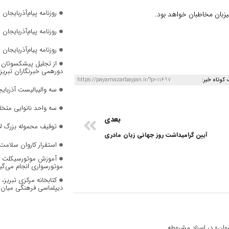
روزنامه پیام‌آذربایجان شما
روزنامه پیام‌آذربایجان شماره 2823
روزنامه پیام‌آذربایجان شماره 2822
از تجلیل پیشکسوتان تا 
دورهمی خبرنگاران تبریز
 کوتاه خبر:
https://payamazarbayjan.ir/?p=11497
سه والیبالیست آذربایج
سه واحد نانوایی متخل
بعدی
توقیف محموله بزرگ لا
آیین گرامیداشت روز جهانی زبان مادری
استقرار کاروان سلامت 
آموزش موتورسیکلت به
موتورسواری انجام می‌گی
کتابخانه مرکزی تبریز
دیپلماسی فرهنگی میان 
 نسوان» در اسناد مشروطه