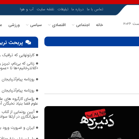
تماس با ما
درباره ما
تبلیغات
نقشه سایت
آب و هوا
خانه
اجتماعی
اقتصادی
سیاسی
ورزشی
عل
پربحث ترین
کارتونهایی که ترافیک
زنانی که بی‌نام، تبریز ر
«کلانترخانیم»ها تا «عم
روزنامه پیام‌آذربایجان شما
روزنامه پیام‌آذربایجان شما
رؤسای کارگروه های عل
علوم قضا بنیاد نخبگان 
آیین رونمایی از کتاب
سهل‌انگاری در ارتقا سواد
ایران و ضرورت ورود 
پل ارسباران یا قره‌داغ؟