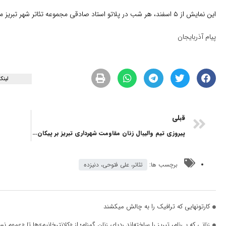
این نمایش از ۵ اسفند، هر شب در پلاتو استاد صادقی مجموعه تئاتر شهر تبریز میزبان مخاطبان خواهد بود.
پیام آذربایجان
لینک
قبلی
پیروزی تیم والیبال زنان مقاومت شهرداری تبریز بر پیکان تهران
برچسب ها:
تئاتر، علی فتوحی، دنیزده
کارتونهایی که ترافیک را به چالش میکشند
زنانی که بی‌نام، تبریز را ساخته‌اند ردپای زنان گمنام؛ از «کلانترخانیم»ها تا «عموم