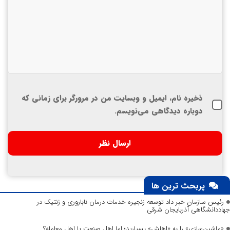
ذخیره نام، ایمیل و وبسایت من در مرورگر برای زمانی که
دوباره دیدگاهی می‌نویسم.
پربحث ترین ها
رئیس سازمان خبر داد توسعه زنجیره خدمات درمان ناباروری و ژنتیک در
جهاددانشگاهی آذربایجان شرقی
«ماشین‌سازی» را به «اهلش» بسپارید؛ اما اهلِ صنعت یا اهلِ معامله؟