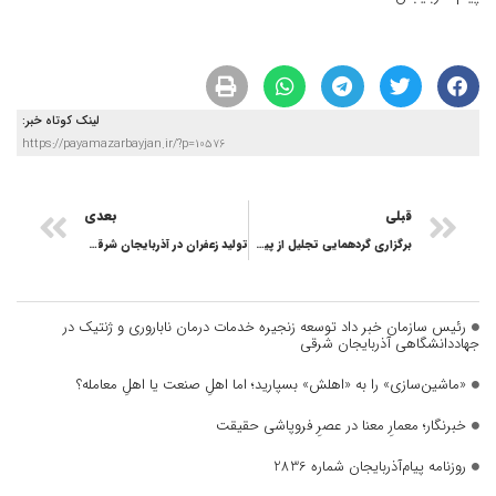
لینک کوتاه خبر:
https://payamazarbayjan.ir/?p=10576
قبلی
بعدی
برگزاری گردهمایی تجلیل از پیش‌کسوتان و بانوان هنرآموخته موتورسواری در تبریز
تولید زعفران در آذربایجان شرقی به ۳ تن رسید
رئیس سازمان خبر داد توسعه زنجیره خدمات درمان ناباروری و ژنتیک در
جهاددانشگاهی آذربایجان شرقی
«ماشین‌سازی» را به «اهلش» بسپارید؛ اما اهلِ صنعت یا اهلِ معامله؟
خبرنگار؛ معمارِ معنا در عصرِ فروپاشی حقیقت
روزنامه پیام‌آذربایجان شماره 2836