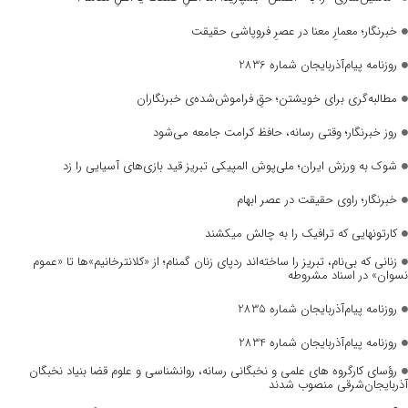
خبرنگار؛ معمارِ معنا در عصرِ فروپاشی حقیقت
روزنامه پیام‌آذربایجان شماره 2836
مطالبه‌گری برای خویشتن؛ حقِ فراموش‌شده‌ی خبرنگاران
روز خبرنگار؛ وقتی رسانه، حافظ کرامت جامعه می‌شود
شوک به ورزش ایران؛ ملی‌پوش المپیکی تبریز قید بازی‌های آسیایی را زد
خبرنگار؛ راوی حقیقت در عصر ابهام
کارتونهایی که ترافیک را به چالش میکشند
زنانی که بی‌نام، تبریز را ساخته‌اند ردپای زنان گمنام؛ از «کلانترخانیم»ها تا «عموم
نسوان» در اسناد مشروطه
روزنامه پیام‌آذربایجان شماره 2835
روزنامه پیام‌آذربایجان شماره 2834
رؤسای کارگروه های علمی و نخبگانی رسانه، روانشناسی و علوم قضا بنیاد نخبگان
آذربایجان‌شرقی منصوب شدند