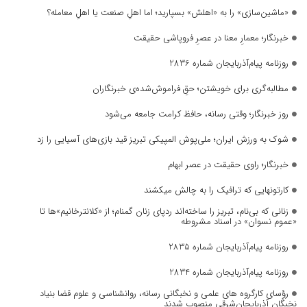
«ماشین‌سازی» را به «اهلش» بسپارید؛ اما اهلِ صنعت یا اهلِ معامله؟
خبرنگار؛ معمارِ معنا در عصرِ فروپاشی حقیقت
روزنامه پیام‌آذربایجان شماره 2836
مطالبه‌گری برای خویشتن؛ حقِ فراموش‌شده‌ی خبرنگاران
روز خبرنگار؛ وقتی رسانه، حافظ کرامت جامعه می‌شود
شوک به ورزش ایران؛ ملی‌پوش المپیکی تبریز قید بازی‌های آسیایی را زد
خبرنگار؛ راوی حقیقت در عصر ابهام
کارتونهایی که ترافیک را به چالش میکشند
زنانی که بی‌نام، تبریز را ساخته‌اند ردپای زنان گمنام؛ از «کلانترخانیم»ها تا
«عموم نسوان» در اسناد مشروطه
روزنامه پیام‌آذربایجان شماره 2835
روزنامه پیام‌آذربایجان شماره 2834
رؤسای کارگروه های علمی و نخبگانی رسانه، روانشناسی و علوم قضا بنیاد
نخبگان آذربایجان‌شرقی منصوب شدند