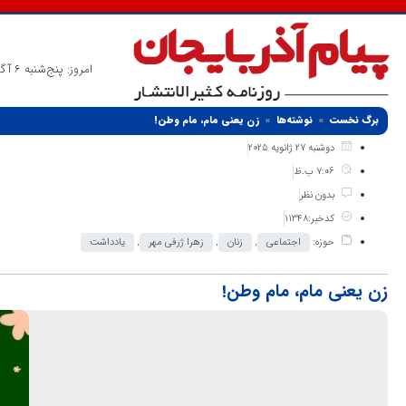
امروز: پنج‌شنبه 6 آگوست 2026
برگ نخست
نوشته‌ها
زن یعنی مام، مام وطن!
دوشنبه 27 ژانویه 2025
7:06 ب.ظ
بدون نظر
کدخبر:11348
حوزه:
اجتماعی
,
زنان
,
زهرا ژرفی مهر
,
یادداشت
زن یعنی مام، مام وطن!