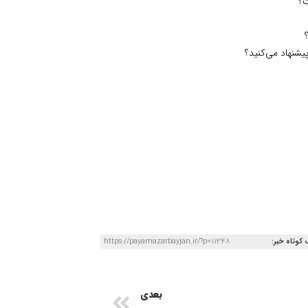
ت؟
شنهاد می‌کنید؟
 کوتاه خبر:
https://payamazarbayjan.ir/?p=11348
بعدی