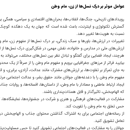
عوامل موثر بر درک نسل‌ها از زن، مام وطن
رویدادهای تاریخی، جنگ‌ها، انقلاب‌ها، بحران‌های اقتصادی و سیاسی، همگی بر 
گسترش تکنولوژی و اینترنت، باعث شده است که جهان به یک دهکده کوچک تبد
نسبت به هویت‌ها تغییر دهد.
تغییرات در ارزش‌ها، باورها و سبک زندگی، بر درک نسل‌ها از مفهوم زن، مام 
ارزش‌های ملی در مدارس و خانواده، نقش مهمی در شکل‌گیری درک نسل‌ها از ای
هرچند، ایجاد فضایی برای گفتگو و تبادل نظر بین نسل‌های مختلف، می‌تواند به
بیایید فراتر از مرزهای جغرافیایی برویم و مفهوم مام وطن را از صرفاً از یک محدو
به جای تمرکز بر تفاوت‌ها، بر ارزش‌های مشترک مانند عدالت، آزادی، برابری، و ا
مفهوم مام وطن را با دغدغه‌های جوانان مانند حقوق بشر، و عدالت اجتماعی مرتب
ایجاد ارتباط عاطفی و معنادار با مام وطن، از داستان‌ها، افسانه‌ها، و روایات ج
که الهام‌بخش، تاثیرگذار و قابل همذات‌پنداری باشند.
مشارکت در فعالیت‌های فرهنگی و هنری و شرکت در جشنواره‌ها، نمایشگاه‌ها، ک
حس تعلق به مام وطن را تقویت کند.
از رسانه‌های اجتماعی برای به اشتراک گذاشتن محتوای جذاب و الهام‌بخش در 
تعامل تشویق کنید.
جوانان را به مشارکت در فعالیت‌های اجتماعی تشویق کنید تا حس مسئولیت‌پذیری