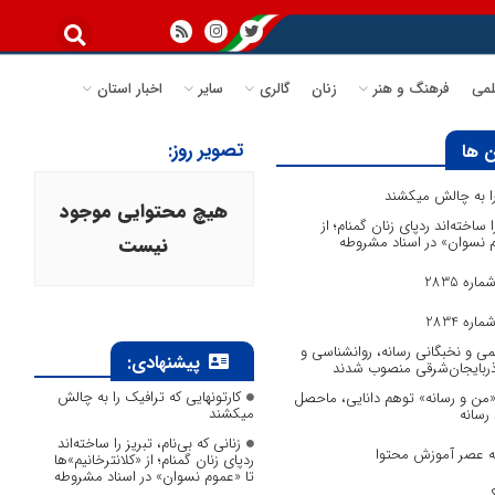
می
فرهنگ و هنر
زنان
گالری
سایر
اخبار استان
تصویر روز:
 ها
 را به چالش میکشند
هیچ محتوایی موجود
ا ساخته‌اند ردپای زنان گمنام؛ از
وم نسوان» در اسناد مشروطه
نیست
ره 2835
ره 2834
می و نخبگانی رسانه، روانشناسی و
پیشنهادی:
آذربایجان‌شرقی منصوب شدند
کارتونهایی که ترافیک را به چالش
 «من و رسانه» توهم دانایی، ماحصل
میکشند
 رسانه
زنانی که بی‌نام، تبریز را ساخته‌اند
به عصر آموزش محتوا
ردپای زنان گمنام؛ از «کلانترخانیم»ها
تا «عموم نسوان» در اسناد مشروطه