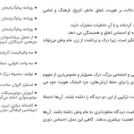
روزنامه پیام‌آذربایجان شما
 دلالت بر هویت، تعلق خاطر، تاریخ، فرهنگ و تمامی
روزنامه پیام‌آذربایجان شماره 2823
 کرده‌اند و با آن خاطرات مشترک دارند.
روزنامه پیام‌آذربایجان شماره 2822
 به او احساس تعلق و همبستگی می دهد.
از تجلیل پیشکسوتان تا 
یز است، زیرا درک و برداشت از زن، مام وطن می‌تواند
دورهمی خبرنگاران تبریز
سه والیبالیست آذربایج
سه واحد نانوایی متخل
توقیف محموله بزرگ لا
 و اجتماعی بزرگ، درک عمیق‌تر و ملموس‌تری از مفهوم
ری را برای حفظ ارزش‌های، جزء لاینفک هویت خود می
استقرار کاروان سلامت 
آموزش موتورسیکلت به
رکیبی از این دو دیدگاه را داشته باشند. آن‌ها احتمالا
موتورسواری انجام می‌گی
کتابخانه مرکزی تبریز
دیپلماسی فرهنگی میان 
ت دیدگاه متفاوت‌تری به مام وطن داشته باشند. آن‌ها
ی، اهمیت بیشتری بدهند. گاهی این نسل، احساس دوری