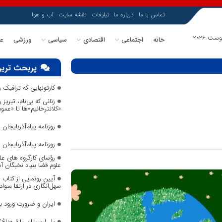
تماس با ما
درباره ما
تبلیغات
نقشه سایت
آب و هوا
خانه
اجتماعی
اقتصادی
سیاسی
ورزشی
عل
پربحث ترین
کارتونهایی که ترافیک
زنانی که بی‌نام، تبریز ر
«کلانترخانیم»ها تا «عم
روزنامه پیام‌آذربایجان شما
روزنامه پیام‌آذربایجان شما
رؤسای کارگروه های عل
علوم قضا بنیاد نخبگان 
آیین رونمایی از کتاب
سهل‌انگاری در ارتقا سواد
ایران و ضرورت ورود 
پل ارسباران یا قره‌داغ؟