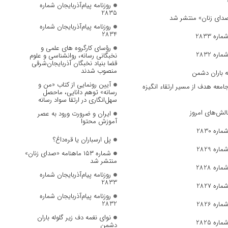
روزنامه پیام‌آذربایجان شماره
2835
روزنامه پیام‌آذربایجان شماره
2834
ره 2833
رؤسای کارگروه های علمی و
ره 2832
نخبگانی رسانه، روانشناسی و علوم
قضا بنیاد نخبگان آذربایجان‌شرقی
منصوب شدند
ه باران دشمن
آیین رونمایی از کتاب «من و
جامعه هدف از مسیر ارتقاء انگیزه
رسانه» توهم دانایی، ماحصل
سهل‌انگاری در ارتقا سواد رسانه
الش‌های امروز
ایران و ضرورت ورود به عصر
آموزش محتوا
ره 2830
پل ارسباران یا قره‌داغ؟
ره 2829
شماره ۱۵۳ ماهنامه «صدای زنان»
منتشر شد
ره 2828
روزنامه پیام‌آذربایجان شماره
2833
ره 2827
روزنامه پیام‌آذربایجان شماره
2832
ره 2826
نوای نغمه دف زیر گلوله باران
ره 2825
دشمن