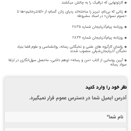
کارتونهایی که ترافیک را به چالش میکشند
زنانی که بی‌نام، تبریز را ساخته‌اند ردپای زنان گمنام؛ از «کلانترخانیم»ها تا
«عموم نسوان» در اسناد مشروطه
روزنامه پیام‌آذربایجان شماره 2835
روزنامه پیام‌آذربایجان شماره 2834
رؤسای کارگروه های علمی و نخبگانی رسانه، روانشناسی و علوم قضا بنیاد
نخبگان آذربایجان‌شرقی منصوب شدند
آیین رونمایی از کتاب «من و رسانه» توهم دانایی، ماحصل سهل‌انگاری در ارتقا
سواد رسانه
نظر خود را وارد کنید
آدرس ایمیل شما در دسترس عموم قرار نمیگیرد.