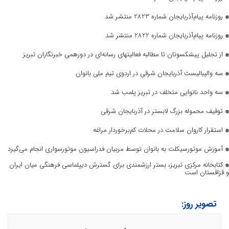
روزنامه پیام‌آذربایجان شماره 2823 منتشر شد
روزنامه پیام‌آذربایجان شماره 2822 منتشر شد
از تجلیل پیشکسوتان تا مطالبه فعالیتهای رسانه‌ای در دورهمی خبرنگاران تبریز
سه والیبالیست آذربایجان‌ شرقی در اردوی تیم ملی بانوان
سه واحد نانوایی متخلف در تبریز پلمب شد
توقیف محموله بزرگ لابستر در آذربایجان شرقی
استقرار کاروان سلامت در محلات کم‌برخوردار مراغه
آموزش موتورسیکلت به بانوان توسط مربیان فدراسیون موتورسواری انجام می‌گیرد
کتابخانه مرکزی تبریز، بستر ارزشمندی برای گسترش دیپلماسی فرهنگی میان ایران
و قزاقستان است
تصویر روز: