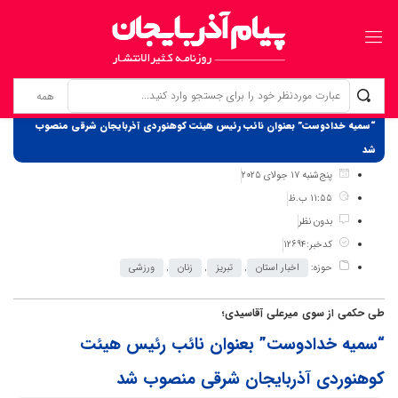
برگ نخست
نوشته‌ها
“سمیه خدادوست” بعنوان نائب رئیس هیئت کوهنوردی آذربایجان شرقی منصوب
شد
پنج‌شنبه 17 جولای 2025
11:55 ب.ظ
بدون نظر
کدخبر:12694
حوزه:
اخبار استان
,
تبریز
,
زنان
,
ورزشی
طی حکمی از سوی میرعلی آقاسیدی؛
“سمیه خدادوست” بعنوان نائب رئیس هیئت
کوهنوردی آذربایجان شرقی منصوب شد