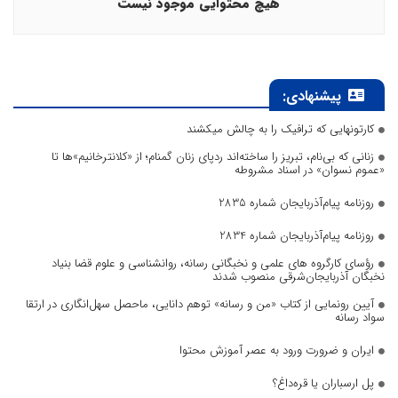
هیچ محتوایی موجود نیست
پیشنهادی:
کارتونهایی که ترافیک را به چالش میکشند
زنانی که بی‌نام، تبریز را ساخته‌اند ردپای زنان گمنام؛ از «کلانترخانیم»ها تا
«عموم نسوان» در اسناد مشروطه
روزنامه پیام‌آذربایجان شماره 2835
روزنامه پیام‌آذربایجان شماره 2834
رؤسای کارگروه های علمی و نخبگانی رسانه، روانشناسی و علوم قضا بنیاد
نخبگان آذربایجان‌شرقی منصوب شدند
آیین رونمایی از کتاب «من و رسانه» توهم دانایی، ماحصل سهل‌انگاری در ارتقا
سواد رسانه
ایران و ضرورت ورود به عصر آموزش محتوا
پل ارسباران یا قره‌داغ؟