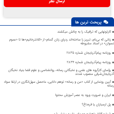
پربحث ترین ها
کارتونهایی که ترافیک را به چالش میکشند
زنانی که بی‌نام، تبریز را ساخته‌اند ردپای زنان گمنام؛ از «کلانترخانیم»ها تا «عموم
نسوان» در اسناد مشروطه
روزنامه پیام‌آذربایجان شماره 2835
روزنامه پیام‌آذربایجان شماره 2834
رؤسای کارگروه های علمی و نخبگانی رسانه، روانشناسی و علوم قضا بنیاد نخبگان
آذربایجان‌شرقی منصوب شدند
آیین رونمایی از کتاب «من و رسانه» توهم دانایی، ماحصل سهل‌انگاری در ارتقا سواد
رسانه
ایران و ضرورت ورود به عصر آموزش محتوا
پل ارسباران یا قره‌داغ؟
شماره ۱۵۳ ماهنامه «صدای زنان» منتشر شد