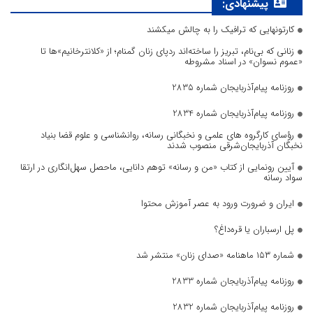
پیشنهادی:
کارتونهایی که ترافیک را به چالش میکشند
زنانی که بی‌نام، تبریز را ساخته‌اند ردپای زنان گمنام؛ از «کلانترخانیم»ها تا
«عموم نسوان» در اسناد مشروطه
روزنامه پیام‌آذربایجان شماره 2835
روزنامه پیام‌آذربایجان شماره 2834
رؤسای کارگروه های علمی و نخبگانی رسانه، روانشناسی و علوم قضا بنیاد
نخبگان آذربایجان‌شرقی منصوب شدند
آیین رونمایی از کتاب «من و رسانه» توهم دانایی، ماحصل سهل‌انگاری در ارتقا
سواد رسانه
ایران و ضرورت ورود به عصر آموزش محتوا
پل ارسباران یا قره‌داغ؟
شماره ۱۵۳ ماهنامه «صدای زنان» منتشر شد
روزنامه پیام‌آذربایجان شماره 2833
روزنامه پیام‌آذربایجان شماره 2832