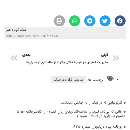
لینک کوتاه خبر:
https://payamazarbayjan.ir/?p=12518
قبلی
بعدی
مدیریت استرس در شرایط جنگی
چگونه از سالمندان در بحران‌های اجتماعی مراقبت کنیم؟
برچسب ها:
متادیتا، فراداده، جنگ
کارتونهایی که ترافیک را به چالش میکشند
زنانی که بی‌نام، تبریز را ساخته‌اند ردپای زنان گمنام؛ از «کلانترخانیم»ها تا
«عموم نسوان» در اسناد مشروطه
روزنامه پیام‌آذربایجان شماره 2835