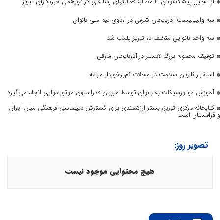
از تجلیل پیشکسوتان تا مطالبه فعالیتهای رسانه‌ای در دورهمی خبرنگاران تبریز
سه والیبالیست آذربایجان‌ شرقی در اردوی تیم ملی بانوان
سه واحد نانوایی متخلف در تبریز پلمب شد
توقیف محموله بزرگ لابستر در آذربایجان شرقی
استقرار کاروان سلامت در محلات کم‌برخوردار مراغه
آموزش موتورسیکلت به بانوان توسط مربیان فدراسیون موتورسواری انجام می‌گیرد
کتابخانه مرکزی تبریز، بستر ارزشمندی برای گسترش دیپلماسی فرهنگی میان ایران
و قزاقستان است
تصویر روز:
هیچ محتوایی موجود نیست