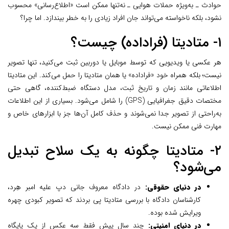
حوادث ـ به‌ویژه حملات هوایی ـ نه‌تنها ممکن است «اطلاع‌رسانی» محسوب
نشود، بلکه ناخواسته می‌تواند جان افراد زیادی را به خطر بیندازد. اما چرا؟
۱- متادیتا (فراداده) چیست؟
هر عکسی یا ویدیویی که توسط موبایل یا دوربین ثبت می‌کنید، تنها تصویر
نیست؛ بلکه همراه خود «فراداده» یا همان متادیتا را حمل می‌کند. این متادیتا
اطلاعاتی مانند زمان و تاریخ ثبت، مدل دستگاه ضبط‌کننده، گاهی حتی
مختصات دقیق جغرافیایی (GPS) را شامل می‌شود. بسیاری از این اطلاعات
به‌راحتی از تصویر جدا نمی‌شوند و حذف کامل آن‌ها جز با ابزارهای خاص و
مهارت فنی ممکن نیست.
۲- متادیتا چگونه به یک سلاح تبدیل
می‌شود؟
در دنیای حقوقی:
در دادگاه معروف جانی دپ علیه امبر هِرد،
کارشناسان دادگاه با بررسی متادیتا پی بردند که تصویر کبودی چهره
ویرایش شده بوده.
در دنیای امنیتی:
چند سال پیش فقط سه عکس از یک پایگاه