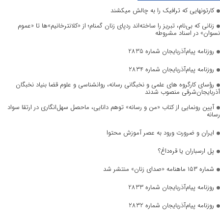
کارتونهایی که ترافیک را به چالش میکشند
زنانی که بی‌نام، تبریز را ساخته‌اند ردپای زنان گمنام؛ از «کلانترخانیم»ها تا «عموم
نسوان» در اسناد مشروطه
روزنامه پیام‌آذربایجان شماره 2835
روزنامه پیام‌آذربایجان شماره 2834
رؤسای کارگروه های علمی و نخبگانی رسانه، روانشناسی و علوم قضا بنیاد نخبگان
آذربایجان‌شرقی منصوب شدند
آیین رونمایی از کتاب «من و رسانه» توهم دانایی، ماحصل سهل‌انگاری در ارتقا سواد
رسانه
ایران و ضرورت ورود به عصر آموزش محتوا
پل ارسباران یا قره‌داغ؟
شماره ۱۵۳ ماهنامه «صدای زنان» منتشر شد
روزنامه پیام‌آذربایجان شماره 2833
روزنامه پیام‌آذربایجان شماره 2832