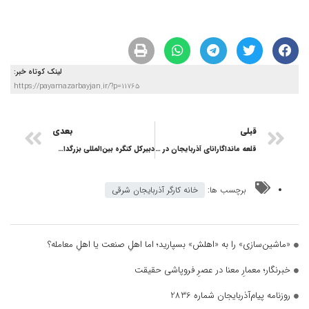
لینک کوتاه خبر:
https://payamazarbayjan.ir/?p=11765
قبلی
بعدی
قلعه مانداگارانای آذربایجان در آستانه نابودی
دبیرکل کنگره بین‌المللی بزرگداشت استاد شهریار منصوب شد
برچسب ها:
خانه کارگر آذربایجان شرقی
«ماشین‌سازی» را به «اهلش» بسپارید؛ اما اهلِ صنعت یا اهلِ معامله؟
خبرنگار؛ معمارِ معنا در عصرِ فروپاشی حقیقت
روزنامه پیام‌آذربایجان شماره 2836