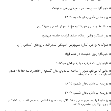
خبرنگار؛ معمارِ معنا در عصرِ فروپاشی حقیقت
روزنامه پیام‌آذربایجان شماره 2836
مطالبه‌گری برای خویشتن؛ حقِ فراموش‌شده‌ی خبرنگاران
روز خبرنگار؛ وقتی رسانه، حافظ کرامت جامعه می‌شود
شوک به ورزش ایران؛ ملی‌پوش المپیکی تبریز قید بازی‌های آسیایی را زد
خبرنگار؛ راوی حقیقت در عصر ابهام
کارتونهایی که ترافیک را به چالش میکشند
زنانی که بی‌نام، تبریز را ساخته‌اند ردپای زنان گمنام؛ از «کلانترخانیم»ها تا «عموم
نسوان» در اسناد مشروطه
روزنامه پیام‌آذربایجان شماره 2835
روزنامه پیام‌آذربایجان شماره 2834
رؤسای کارگروه های علمی و نخبگانی رسانه، روانشناسی و علوم قضا بنیاد نخبگان
آذربایجان‌شرقی منصوب شدند