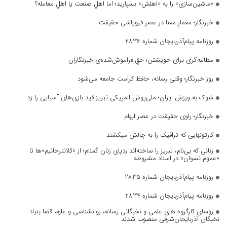
«ماشین‌سازی» را به «اهلش» بسپارید؛ اما اهلِ صنعت یا اهلِ معامله؟
خبرنگار؛ معمارِ معنا در عصرِ فروپاشی حقیقت
روزنامه پیام‌آذربایجان شماره 2836
مطالبه‌گری برای خویشتن؛ حقِ فراموش‌شده‌ی خبرنگاران
روز خبرنگار؛ وقتی رسانه، حافظ کرامت جامعه می‌شود
شوک به ورزش ایران؛ ملی‌پوش المپیکی تبریز قید بازی‌های آسیایی را زد
خبرنگار؛ راوی حقیقت در عصر ابهام
کارتونهایی که ترافیک را به چالش میکشند
زنانی که بی‌نام، تبریز را ساخته‌اند ردپای زنان گمنام؛ از «کلانترخانیم»ها تا
«عموم نسوان» در اسناد مشروطه
روزنامه پیام‌آذربایجان شماره 2835
روزنامه پیام‌آذربایجان شماره 2834
رؤسای کارگروه های علمی و نخبگانی رسانه، روانشناسی و علوم قضا بنیاد
نخبگان آذربایجان‌شرقی منصوب شدند