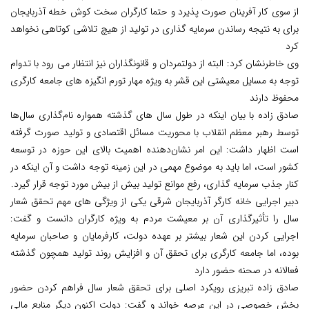
از سوی کار آفرینان صورت پذیرد و حتما کارگران سخت کوش خطه آذربایجان
برای به نتیجه رساندن سرمایه گذاری در تولید از هیچ تلاشی کوتاهی نخواهد
کرد
وی خاطرنشان کرد: البته از دولتمردان و قانونگذاران نیز انتظار می رود با تدوام
توجه به مسایل معیشتی این قشر به ویژه مهار تورم انگیزه های جامعه کارگری
محفوظ دارند
صادق زاده با بیان اینکه در طول سال های گذشته همواره نام‌گذاری سال‌ها
توسط رهبر معظم انقلاب با محوریت مسائل اقتصادی و تولید صورت گرفته
است اظهار داشت: این امر نشان‌دهنده اهمیت بالای این حوزه در توسعه
کشور است، اما باید به موضوع مهمی در این زمینه توجه داشت و آن اینکه در
کنار جذب سرمایه گذاری، رفع موانع تولید بیش از بیش مورد توجه قرار گیرد.
دبیر اجرایی خانه کارگر آذربایجان شرقی یکی از ویژگی های مهم تحقق شعار
سال را تأثیرگذاری آن بر معیشت مردم به ویژه کارگران دانست و گفت:
اجرایی کردن این شعار بیشتر بر عهده دولت، کارفرمایان و صاحبان سرمایه
بوده، اما جامعه کارگری برای تحقق آن و افزایش روند تولید همچون گذشته
فعالانه در صحنه حضور دارد
صادق زاده تبریزی رویکرد اصلی برای تحقق شعار سال فراهم کردن حضور
بخش خصوصی در این عرصه خواند و گفت: دولت اکنون دیگر منابع مالی