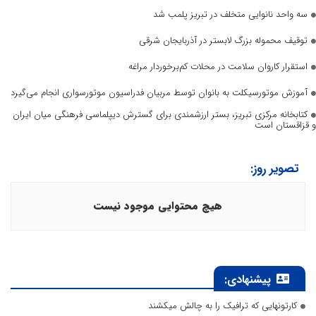
سه واحد نانوایی متخلف در تبریز پلمب شد
توقیف محموله بزرگ لابستر در آذربایجان شرقی
استقرار کاروان سلامت در محلات کم‌برخوردار مراغه
آموزش موتورسیکلت به بانوان توسط مربیان فدراسیون موتورسواری انجام می‌گیرد
کتابخانه مرکزی تبریز، بستر ارزشمندی برای گسترش دیپلماسی فرهنگی میان ایران
و قزاقستان است
تصویر روز:
هیچ محتوایی موجود نیست
پیشنهادی:
کارتونهایی که ترافیک را به چالش میکشند