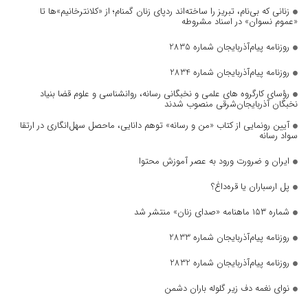
زنانی که بی‌نام، تبریز را ساخته‌اند ردپای زنان گمنام؛ از «کلانترخانیم»ها تا
«عموم نسوان» در اسناد مشروطه
روزنامه پیام‌آذربایجان شماره 2835
روزنامه پیام‌آذربایجان شماره 2834
رؤسای کارگروه های علمی و نخبگانی رسانه، روانشناسی و علوم قضا بنیاد
نخبگان آذربایجان‌شرقی منصوب شدند
آیین رونمایی از کتاب «من و رسانه» توهم دانایی، ماحصل سهل‌انگاری در ارتقا
سواد رسانه
ایران و ضرورت ورود به عصر آموزش محتوا
پل ارسباران یا قره‌داغ؟
شماره ۱۵۳ ماهنامه «صدای زنان» منتشر شد
روزنامه پیام‌آذربایجان شماره 2833
روزنامه پیام‌آذربایجان شماره 2832
نوای نغمه دف زیر گلوله باران دشمن