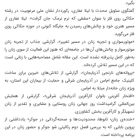
بگیرد.
گفتگوی سئویل محدث با لیلا غفاری، رکورددار نشان ملی مرغوبیت در رشته
حکاکی روی فلز با عنوان «عشقی که نرم نرمک جان گرفت». لیلا غفاری از
مسیر هنری خود و چالش‌های رسیدن به جایگاه کنونی در حوزه حکاکی روی
فلز می‌گوید.
«موتورسواری و تجربه زنان در مسیر تغییر»، گزارشی جذاب از تجربه زنان
موتورسوار و چالش‌های آن‌ها در جامعه‌ای که هنوز این فعالیت از سوی زنان را
به‌طور کامل پذیرفته نشده است. این مقاله شامل مصاحبه‌هایی با زنانی است
که در این مسیر تلاش کرده‌اند.
«پروانه‌های نارنجی آذربایجان»، گزارشی از تلاش‌های خیرین برای ساخت
کلینیک جامع ام‌اس در آذربایجان شرقی و حمایت از بیماران این استان، به
ویژه زنان خانه‌دار مبتلا به ام‌اس.
«افتخار آفرینی بانوان کارآفرین آذربایجان شرقی»، گزارشی از همایش
بین‌المللی گرامیداشت روز جهانی زنان روستایی و عشایری و تقدیر از زنان
تسهیلگر و کارآفرین بخش کشاورزی.
«خنده‌ی زنان؛ تابوها، محدودیت‌ها و صحنه‌گردانی در جوکر» یادداشتی از
پروین بابایی که به بررسی فصل دوم رئالیتی شو جوکر و حضور زنان در این
برنامه پرداخته است.