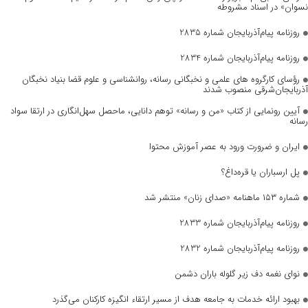
نسوان» در اسناد مشروطه
روزنامه پیام‌آذربایجان شماره 2835
روزنامه پیام‌آذربایجان شماره 2834
رؤسای کارگروه های علمی و نخبگانی رسانه، روانشناسی و علوم قضا بنیاد نخبگان
آذربایجان‌شرقی منصوب شدند
آیین رونمایی از کتاب «من و رسانه» توهم دانایی، ماحصل سهل‌انگاری در ارتقا سواد
رسانه
ایران و ضرورت ورود به عصر آموزش محتوا
پل ارسباران یا قره‌داغ؟
شماره ۱۵۳ ماهنامه «صدای زنان» منتشر شد
روزنامه پیام‌آذربایجان شماره 2833
روزنامه پیام‌آذربایجان شماره 2832
نوای نغمه دف زیر گلوله باران دشمن
بهبود ارائه خدمات به جامعه هدف از مسیر ارتقاء انگیزه کارکنان می‌گذرد