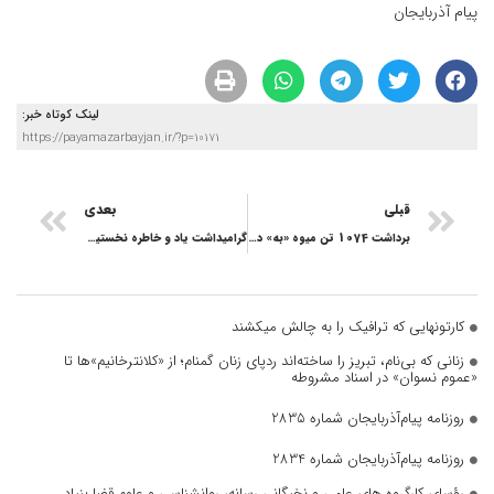
پیام آذربایجان
لینک کوتاه خبر:
https://payamazarbayjan.ir/?p=10171
قبلی
بعدی
برداشت 1074 تن ميوه «به» در استان آذربايجان شرقی
گرامیداشت یاد و خاطره نخستین شهید محراب در تبریز
کارتونهایی که ترافیک را به چالش میکشند
زنانی که بی‌نام، تبریز را ساخته‌اند ردپای زنان گمنام؛ از «کلانترخانیم»ها تا
«عموم نسوان» در اسناد مشروطه
روزنامه پیام‌آذربایجان شماره 2835
روزنامه پیام‌آذربایجان شماره 2834
رؤسای کارگروه های علمی و نخبگانی رسانه، روانشناسی و علوم قضا بنیاد