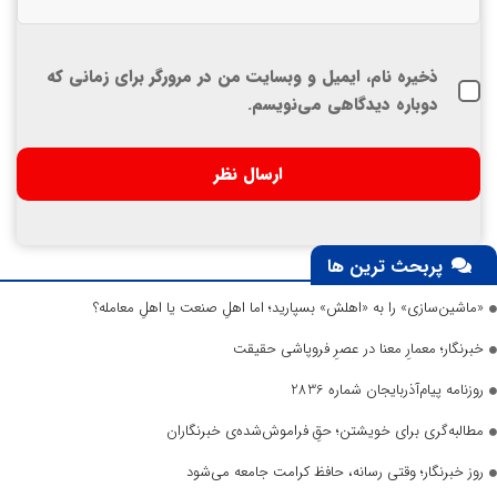
ذخیره نام، ایمیل و وبسایت من در مرورگر برای زمانی که
دوباره دیدگاهی می‌نویسم.
پربحث ترین ها
«ماشین‌سازی» را به «اهلش» بسپارید؛ اما اهلِ صنعت یا اهلِ معامله؟
خبرنگار؛ معمارِ معنا در عصرِ فروپاشی حقیقت
روزنامه پیام‌آذربایجان شماره 2836
مطالبه‌گری برای خویشتن؛ حقِ فراموش‌شده‌ی خبرنگاران
روز خبرنگار؛ وقتی رسانه، حافظ کرامت جامعه می‌شود