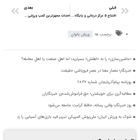
قبلی
بعدی
افتتاح 5 مرکز درمانی و پایگاه امداد و نجات در آذربایجان شرقی
احداث مجهزترین کمپ ورزشی ایران در ورزقان
برچسب ها:
ورزش بانوان
«ماشین‌سازی» را به «اهلش» بسپارید؛ اما اهلِ صنعت یا اهلِ معامله؟
خبرنگار؛ معمارِ معنا در عصرِ فروپاشی حقیقت
روزنامه پیام‌آذربایجان شماره 2836
مطالبه‌گری برای خویشتن؛ حقِ فراموش‌شده‌ی خبرنگاران
روز خبرنگار؛ وقتی رسانه، حافظ کرامت جامعه می‌شود
شوک به ورزش ایران؛ ملی‌پوش المپیکی تبریز قید بازی‌های آسیایی را زد