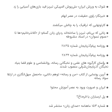
شوک به ورزش ایران؛ ملی‌پوش المپیکی تبریز قید بازی‌های آسیایی را زد
خبرنگار؛ راوی حقیقت در عصر ابهام
کارتونهایی که ترافیک را به چالش میکشند
زنانی که بی‌نام، تبریز را ساخته‌اند ردپای زنان گمنام؛ از «کلانترخانیم»ها تا
«عموم نسوان» در اسناد مشروطه
روزنامه پیام‌آذربایجان شماره 2835
روزنامه پیام‌آذربایجان شماره 2834
رؤسای کارگروه های علمی و نخبگانی رسانه، روانشناسی و علوم قضا بنیاد
نخبگان آذربایجان‌شرقی منصوب شدند
آیین رونمایی از کتاب «من و رسانه» توهم دانایی، ماحصل سهل‌انگاری در ارتقا
سواد رسانه
ایران و ضرورت ورود به عصر آموزش محتوا
پل ارسباران یا قره‌داغ؟
شماره ۱۵۳ ماهنامه «صدای زنان» منتشر شد