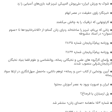
شوک به ورزش ایران؛ ملی‌پوش المپیکی تبریز قید بازی‌های آسیایی را زد
خبرنگار؛ راوی حقیقت در عصر ابهام
کارتونهایی که ترافیک را به چالش میکشند
زنانی که بی‌نام، تبریز را ساخته‌اند ردپای زنان گمنام؛ از «کلانترخانیم»ها تا «عموم
نسوان» در اسناد مشروطه
روزنامه پیام‌آذربایجان شماره 2835
روزنامه پیام‌آذربایجان شماره 2834
رؤسای کارگروه های علمی و نخبگانی رسانه، روانشناسی و علوم قضا بنیاد نخبگان
آذربایجان‌شرقی منصوب شدند
آیین رونمایی از کتاب «من و رسانه» توهم دانایی، ماحصل سهل‌انگاری در ارتقا سواد
رسانه
ایران و ضرورت ورود به عصر آموزش محتوا
پل ارسباران یا قره‌داغ؟
شماره ۱۵۳ ماهنامه «صدای زنان» منتشر شد