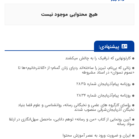
هیچ محتوایی موجود نیست
پیشنهادی:
کارتونهایی که ترافیک را به چالش میکشند
زنانی که بی‌نام، تبریز را ساخته‌اند ردپای زنان گمنام؛ از «کلانترخانیم»ها تا
«عموم نسوان» در اسناد مشروطه
روزنامه پیام‌آذربایجان شماره 2835
روزنامه پیام‌آذربایجان شماره 2834
رؤسای کارگروه های علمی و نخبگانی رسانه، روانشناسی و علوم قضا بنیاد
نخبگان آذربایجان‌شرقی منصوب شدند
آیین رونمایی از کتاب «من و رسانه» توهم دانایی، ماحصل سهل‌انگاری در ارتقا
سواد رسانه
ایران و ضرورت ورود به عصر آموزش محتوا