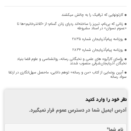
کارتونهایی که ترافیک را به چالش میکشند
زنانی که بی‌نام، تبریز را ساخته‌اند ردپای زنان گمنام؛ از «کلانترخانیم»ها تا
«عموم نسوان» در اسناد مشروطه
روزنامه پیام‌آذربایجان شماره 2835
روزنامه پیام‌آذربایجان شماره 2834
رؤسای کارگروه های علمی و نخبگانی رسانه، روانشناسی و علوم قضا بنیاد
نخبگان آذربایجان‌شرقی منصوب شدند
آیین رونمایی از کتاب «من و رسانه» توهم دانایی، ماحصل سهل‌انگاری در ارتقا
سواد رسانه
نظر خود را وارد کنید
آدرس ایمیل شما در دسترس عموم قرار نمیگیرد.