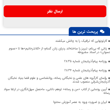
پربحث ترین ها
کارتونهایی که ترافیک را به چالش میکشند
زنانی که بی‌نام، تبریز را ساخته‌اند ردپای زنان گمنام؛ از «کلانترخانیم»ها تا «عموم
نسوان» در اسناد مشروطه
روزنامه پیام‌آذربایجان شماره 2835
روزنامه پیام‌آذربایجان شماره 2834
رؤسای کارگروه های علمی و نخبگانی رسانه، روانشناسی و علوم قضا بنیاد نخبگان
آذربایجان‌شرقی منصوب شدند
آیین رونمایی از کتاب «من و رسانه» توهم دانایی، ماحصل سهل‌انگاری در ارتقا سواد
رسانه
ایران و ضرورت ورود به عصر آموزش محتوا