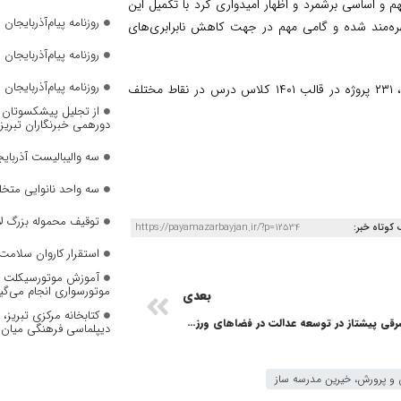
 و اساسی برشمرد و اظهار امیدواری کرد با تکمیل این
روزنامه پیام‌آذربایجان شما
بهره‌مند شده و گامی مهم در جهت کاهش نابرابری‌های
روزنامه پیام‌آذربایجان شماره 2823
روزنامه پیام‌آذربایجان شماره 2822
گفتنی است؛ در راستای نهضت توسعه عدالت در فضاهای آموزشی و پرورشی، ۲۳۱ پروژه در قالب ۱۴۰۱ کلاس درس در نقاط مختلف
از تجلیل پیشکسوتان تا 
دورهمی خبرنگاران تبریز
سه والیبالیست آذربایج
سه واحد نانوایی متخل
توقیف محموله بزرگ لا
 کوتاه خبر:
https://payamazarbayjan.ir/?p=12534
استقرار کاروان سلامت 
آموزش موتورسیکلت به
موتورسواری انجام می‌گی
بعدی
کتابخانه مرکزی تبریز
آذربایجان شرقی پیشتاز در توسعه عدالت در فضاهای ورزشی
دیپلماسی فرهنگی میان 
و پرورش، خیرین مدرسه ساز