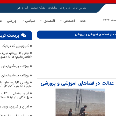
تماس با ما
درباره ما
تبلیغات
نقشه سایت
آب و هوا
خانه
اجتماعی
اقتصادی
سیاسی
ورزشی
عل
الت در فضاهای آموزشی و پرورشی
پربحث ترین
کارتونهایی که ترافیک
زنانی که بی‌نام، تبریز ر
«کلانترخانیم»ها تا «عم
روزنامه پیام‌آذربایجان شما
روزنامه پیام‌آذربایجان شما
 عدالت در فضاهای آموزشی و پرورشی
رؤسای کارگروه های عل
علوم قضا بنیاد نخبگان 
آیین رونمایی از کتاب
سهل‌انگاری در ارتقا سواد
ایران و ضرورت ورود 
پل ارسباران یا قره‌داغ؟