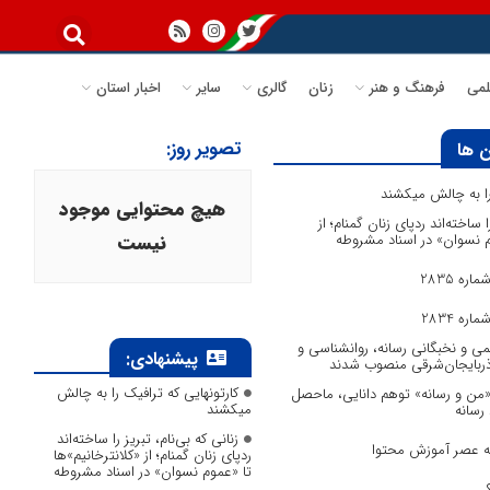
می
فرهنگ و هنر
زنان
گالری
سایر
اخبار استان
تصویر روز:
 ها
 را به چالش میکشند
هیچ محتوایی موجود
ا ساخته‌اند ردپای زنان گمنام؛ از
وم نسوان» در اسناد مشروطه
نیست
ره 2835
ره 2834
می و نخبگانی رسانه، روانشناسی و
پیشنهادی:
آذربایجان‌شرقی منصوب شدند
کارتونهایی که ترافیک را به چالش
 «من و رسانه» توهم دانایی، ماحصل
میکشند
 رسانه
زنانی که بی‌نام، تبریز را ساخته‌اند
به عصر آموزش محتوا
ردپای زنان گمنام؛ از «کلانترخانیم»ها
تا «عموم نسوان» در اسناد مشروطه