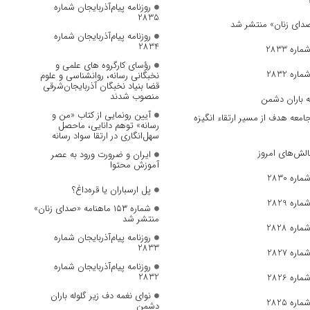
روزنامه پیام‌آذربایجان شماره
2835
روزنامه پیام‌آذربایجان شماره
2834
ره 2833
رؤسای کارگروه های علمی و
ره 2832
نخبگانی رسانه، روانشناسی و علوم
قضا بنیاد نخبگان آذربایجان‌شرقی
منصوب شدند
ه باران دشمن
آیین رونمایی از کتاب «من و
جامعه هدف از مسیر ارتقاء انگیزه
رسانه» توهم دانایی، ماحصل
سهل‌انگاری در ارتقا سواد رسانه
الش‌های امروز
ایران و ضرورت ورود به عصر
آموزش محتوا
ره 2830
پل ارسباران یا قره‌داغ؟
ره 2829
شماره ۱۵۳ ماهنامه «صدای زنان»
منتشر شد
ره 2828
روزنامه پیام‌آذربایجان شماره
2833
ره 2827
روزنامه پیام‌آذربایجان شماره
2832
ره 2826
نوای نغمه دف زیر گلوله باران
ره 2825
دشمن