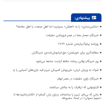
پیشنهادی:
«ماشین‌سازی» را به «اهلش» بسپارید؛ اما اهلِ صنعت یا اهلِ معامله؟
خبرنگار؛ معمارِ معنا در عصرِ فروپاشی حقیقت
روزنامه پیام‌آذربایجان شماره 2836
مطالبه‌گری برای خویشتن؛ حقِ فراموش‌شده‌ی خبرنگاران
روز خبرنگار؛ وقتی رسانه، حافظ کرامت جامعه می‌شود
شوک به ورزش ایران؛ ملی‌پوش المپیکی تبریز قید بازی‌های آسیایی را زد
خبرنگار؛ راوی حقیقت در عصر ابهام
کارتونهایی که ترافیک را به چالش میکشند
زنانی که بی‌نام، تبریز را ساخته‌اند ردپای زنان گمنام؛ از «کلانترخانیم»ها تا
«عموم نسوان» در اسناد مشروطه