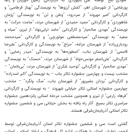
“ملودی تلخ” نوشته “علی بایبوردی” به کارگردانی “رامین حوریان و رضا
پورشامی” از شهرستان اهر، “کفش آرزوها” به نویسندگی “بهناز قرطاسی” و
کارگردانی “امیر مهروند” از سردرود، “وطن و تن” به نویسندگی “پژمان
شاهوردی” و کارگردانی “حمید حمیدی” از شهرستان مرند، “ساعت حرکت” به
نویسندگی “مهدی صالحیار” و کارگردانی “حامد ترابی‌نهاد” از تبریز، “سیاه و
سفید” به نویسندگی “سیدمصطفی موتورچی” و کارگردانی “سیدمحمد
رودباری‌زاده” از شهرستان مراغه، “حراج” به نویسندگی و کارگردانی “علیرضا
قاسمی” از شهرستان بناب، “اسطوره‌ها” به نویسندگی “حیدر رضایی” و
کارگردانی “علی‌اصغر مونس‌خواه” از شهرستان مرند، “حسنک” به نویسندگی
“مهدی صالحیار” و کارگردانی “توحید شکری” از شهرستان مرند،‌ “بی‌نانمان” –
منتخب بیست و چهارمین جشنواره تئاتر بناب – به نویسندگی “اکبر اسدزاده”
و کارگردانی “یزدان بشیرپور” از شهرستان بناب، “سگ ولگرد” – منتخب
چهارمین جشنواره استانی تئاتر خیابانی شهروند – به نویسندگی و کارگردانی
“فرهاد زارعی” از تبریز و همچنین منتخب مرحله استانی پانزدهمین جشنواره
سراسری تئاتر بسیج آثار راه یافته به بخش خیابانی سی و ششمین جشنواره
تئاتر استانی آذربایجان‌شرقی هستند.
گفتنی است سی و ششمین جشنواره تئاتر استان آذربایجان‌شرقی توسط
انجمن نمایش استان با همکاری اداره کل فرهنگ و ارشاد اسلامی استان،