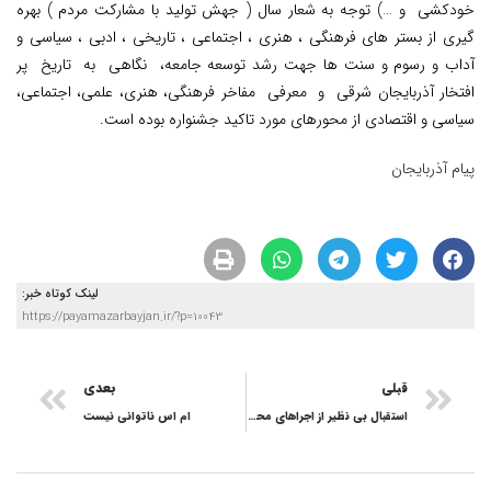
خودکشی و …) توجه به شعار سال ( جهش تولید با مشارکت مردم ) بهره
گیری از بستر های فرهنگی ، هنری ، اجتماعی ، تاریخی ، ادبی ، سیاسی و
آداب و رسوم و سنت ها جهت رشد توسعه جامعه، نگاهی به تاریخ پر
افتخار آذربایجان شرقی و معرفی مفاخر فرهنگی، هنری، علمی، اجتماعی،
سیاسی و اقتصادی از محورهای مورد تاکید جشنواره بوده است.
پیام آذربایجان
لینک کوتاه خبر:
https://payamazarbayjan.ir/?p=10043
قبلی
بعدی
استقبال بی نظیر از اجراهای محیطی7000 مخاطب در روز ابتدایی جشنواره تئاتر بسیح آذربایجان شرقی
ام اس ناتوانی نیست