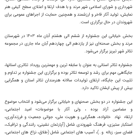
شهرداری و شورای اسلامی شهر مرند و با هدف ارتقا و اعتلای سطح کیفی هنر
نمایش، تولید آثار فاخر و ارزشمند و همچنین حمایت از اجراهای عمومی برای
شهروندان در حال برگزاری است.
بخش خیابانی این جشنواره از ششم الی هشتم آبان ماه 1403 در شهرستان
مرند و بخش صحنه‌ای نیز از یازدهم الی چهاردهم آبان ماه جاری در مجموعه
تئاتر شهر تبریز برگزار می‌شود.
جشنواره تئاتر استانی به عنوان با سابقه­ ترین و مهم­ترین رویداد تئاتری استان­ها،
جایگاهی مهم برای رشد و توسعه تئاتر بوده و برگزاری این جشنواره بر تداوم و
تثبیت این جایگاه، ارتقای تولیدات سالانه هنرمندان تئاتر استان و همگرایی
بیش از پیش ایشان تاکید دارد.
این جشنواره در دو بخش صحنه­ای و خیابانی برگزار می‌شود و انتخاب موضوع
و مضامین آزاد بوده ، ولی آثار با موضوعات؛ امید اجتماعی،
ارتقاء نهاد خانواده، همگرایی و هویت ملی، جوانی جمعیت و فرزندآوری،
استکبار ستیزی، فرهنگ شهروندی شامل (آپارتمان نشینی، رانندگی و ترافیک،
فضای سبز، زباله و…)، آسیب های اجتماعی شامل (طلاق، نزاع های اجتماعی،