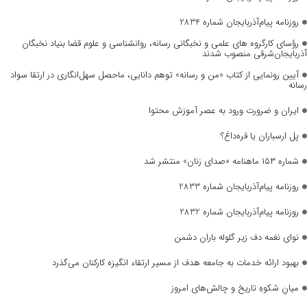
روزنامه پیام‌آذربایجان شماره 2834
رؤسای کارگروه های علمی و نخبگانی رسانه، روانشناسی و علوم قضا بنیاد نخبگان
آذربایجان‌شرقی منصوب شدند
آیین رونمایی از کتاب «من و رسانه» توهم دانایی، ماحصل سهل‌انگاری در ارتقا سواد
رسانه
ایران و ضرورت ورود به عصر آموزش محتوا
پل ارسباران یا قره‌داغ؟
شماره ۱۵۳ ماهنامه «صدای زنان» منتشر شد
روزنامه پیام‌آذربایجان شماره 2833
روزنامه پیام‌آذربایجان شماره 2832
نوای نغمه دف زیر گلوله باران دشمن
بهبود ارائه خدمات به جامعه هدف از مسیر ارتقاء انگیزه کارکنان می‌گذرد
میانِ شکوهِ تاریخ و چالش‌های امروز