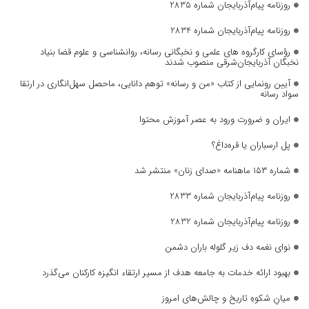
روزنامه پیام‌آذربایجان شماره 2835
روزنامه پیام‌آذربایجان شماره 2834
رؤسای کارگروه های علمی و نخبگانی رسانه، روانشناسی و علوم قضا بنیاد
نخبگان آذربایجان‌شرقی منصوب شدند
آیین رونمایی از کتاب «من و رسانه» توهم دانایی، ماحصل سهل‌انگاری در ارتقا
سواد رسانه
ایران و ضرورت ورود به عصر آموزش محتوا
پل ارسباران یا قره‌داغ؟
شماره ۱۵۳ ماهنامه «صدای زنان» منتشر شد
روزنامه پیام‌آذربایجان شماره 2833
روزنامه پیام‌آذربایجان شماره 2832
نوای نغمه دف زیر گلوله باران دشمن
بهبود ارائه خدمات به جامعه هدف از مسیر ارتقاء انگیزه کارکنان می‌گذرد
میانِ شکوهِ تاریخ و چالش‌های امروز