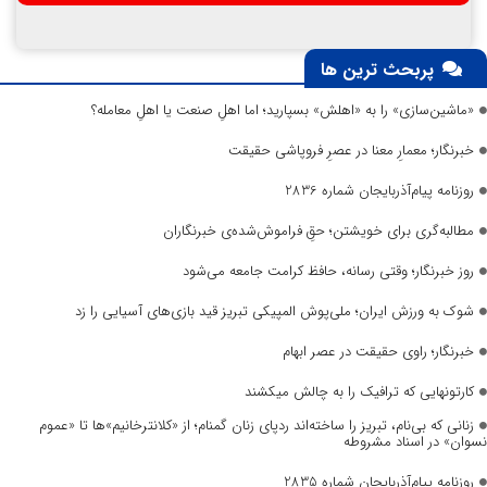
پربحث ترین ها
«ماشین‌سازی» را به «اهلش» بسپارید؛ اما اهلِ صنعت یا اهلِ معامله؟
خبرنگار؛ معمارِ معنا در عصرِ فروپاشی حقیقت
روزنامه پیام‌آذربایجان شماره 2836
مطالبه‌گری برای خویشتن؛ حقِ فراموش‌شده‌ی خبرنگاران
روز خبرنگار؛ وقتی رسانه، حافظ کرامت جامعه می‌شود
شوک به ورزش ایران؛ ملی‌پوش المپیکی تبریز قید بازی‌های آسیایی را زد
خبرنگار؛ راوی حقیقت در عصر ابهام
کارتونهایی که ترافیک را به چالش میکشند
زنانی که بی‌نام، تبریز را ساخته‌اند ردپای زنان گمنام؛ از «کلانترخانیم»ها تا «عموم
نسوان» در اسناد مشروطه
روزنامه پیام‌آذربایجان شماره 2835