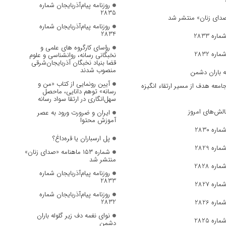
روزنامه پیام‌آذربایجان شماره
2835
روزنامه پیام‌آذربایجان شماره
2834
ره 2833
رؤسای کارگروه های علمی و
ره 2832
نخبگانی رسانه، روانشناسی و علوم
قضا بنیاد نخبگان آذربایجان‌شرقی
منصوب شدند
ه باران دشمن
آیین رونمایی از کتاب «من و
جامعه هدف از مسیر ارتقاء انگیزه
رسانه» توهم دانایی، ماحصل
سهل‌انگاری در ارتقا سواد رسانه
الش‌های امروز
ایران و ضرورت ورود به عصر
آموزش محتوا
ره 2830
پل ارسباران یا قره‌داغ؟
ره 2829
شماره ۱۵۳ ماهنامه «صدای زنان»
منتشر شد
ره 2828
روزنامه پیام‌آذربایجان شماره
2833
ره 2827
روزنامه پیام‌آذربایجان شماره
2832
ره 2826
نوای نغمه دف زیر گلوله باران
ره 2825
دشمن