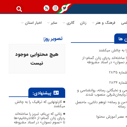
می
فرهنگ و هنر
زنان
گالری
سایر
اخبار استان
تصویر روز:
 ها
 را به چالش میکشند
هیچ محتوایی موجود
ا ساخته‌اند ردپای زنان گمنام؛ از
وم نسوان» در اسناد مشروطه
نیست
ره 2835
ره 2834
می و نخبگانی رسانه، روانشناسی و
پیشنهادی:
آذربایجان‌شرقی منصوب شدند
کارتونهایی که ترافیک را به چالش
 «من و رسانه» توهم دانایی، ماحصل
میکشند
 رسانه
زنانی که بی‌نام، تبریز را ساخته‌اند
به عصر آموزش محتوا
ردپای زنان گمنام؛ از «کلانترخانیم»ها
تا «عموم نسوان» در اسناد مشروطه