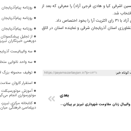
حسین اشرفی کیا و هادی فرجی آزاد) را معرفی که بعد از
روزنامه پیام‌آذربایجان شما
انتخاب شد.
روزنامه پیام‌آذربایجان شماره 2823
عنوان رئیس اتاق اصناف کشاورزی استان آذربایجان شرقی و نماینده استان در اتاق
روزنامه پیام‌آذربایجان شماره 2822
از تجلیل پیشکسوتان تا 
دورهمی خبرنگاران تبریز
سه والیبالیست آذربایج
سه واحد نانوایی متخل
توقیف محموله بزرگ لا
 کوتاه خبر:
https://payamazarbayjan.ir/?p=11491
استقرار کاروان سلامت 
آموزش موتورسیکلت به
موتورسواری انجام می‌گی
بعدی
کتابخانه مرکزی تبریز
پیروزی تیم والیبال زنان مقاومت شهرداری تبریز بر پیکان تهران
دیپلماسی فرهنگی میان 