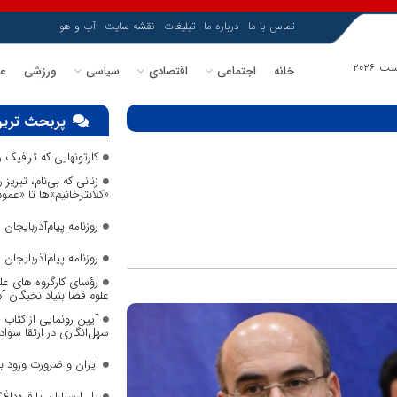
تماس با ما
درباره ما
تبلیغات
نقشه سایت
آب و هوا
خانه
اجتماعی
اقتصادی
سیاسی
ورزشی
عل
پربحث ترین
کارتونهایی که ترافیک
زنانی که بی‌نام، تبریز ر
«کلانترخانیم»ها تا «عم
روزنامه پیام‌آذربایجان شما
روزنامه پیام‌آذربایجان شما
رؤسای کارگروه های عل
علوم قضا بنیاد نخبگان 
آیین رونمایی از کتاب
سهل‌انگاری در ارتقا سواد
ایران و ضرورت ورود 
پل ارسباران یا قره‌داغ؟