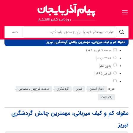
برگ نخست
نوشته‌ها
مقوله کم و کیف میزبانی، مهمترین چالش گردشگری تبریز
جمعه 7 فوریه 2025
12:08 ب.ظ
بدون نظر
کدخبر:11445
حوزه:
اخبار استان
,
تبریز
,
گردشگری
,
محمد فرج‌پور باسمنجی
,
یادداشت
مقوله کم و کیف میزبانی، مهمترین چالش گردشگری
تبریز