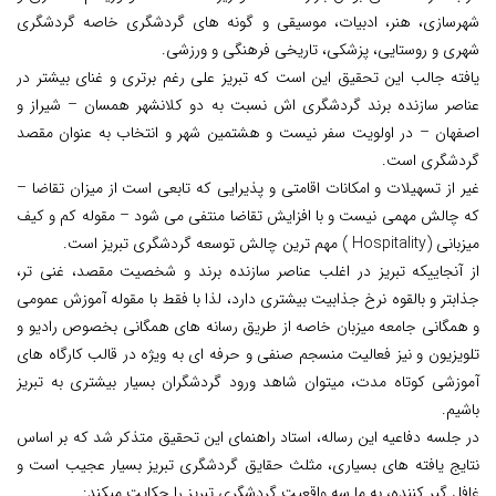
شهرسازی، هنر، ادبیات، موسیقی و گونه های گردشگری خاصه گردشگری
شهری و روستایی، پزشکی، تاریخی فرهنگی و ورزشی.
یافته جالب این تحقیق این است که تبریز علی رغم برتری و غنای بیشتر در
عناصر سازنده برند گردشگری اش نسبت به دو کلانشهر همسان – شیراز و
اصفهان – در اولویت سفر نیست و هشتمین شهر و انتخاب به عنوان مقصد
گردشگری است.
غیر از تسهیلات و امکانات اقامتی و پذیرایی که تابعی است از میزان تقاضا –
که چالش مهمی نیست و با افزایش تقاضا منتفی می شود – مقوله کم و کیف
میزبانی (Hospitality ) مهم ترین چالش توسعه گردشگری تبریز است.
از آنجاییکه تبریز در اغلب عناصر سازنده برند و شخصیت مقصد، غنی تر،
جذابتر و بالقوه نرخ جذابیت بیشتری دارد، لذا با فقط با مقوله آموزش عمومی
و همگانی جامعه میزبان خاصه از طریق رسانه های همگانی بخصوص رادیو و
تلویزیون و نیز فعالیت منسجم صنفی و حرفه ای به ویژه در قالب کارگاه های
آموزشی کوتاه مدت، میتوان شاهد ورود گردشگران بسیار بیشتری به تبریز
باشیم.
در جلسه دفاعیه این رساله، استاد راهنمای این تحقیق متذکر شد که بر اساس
نتایج یافته های بسیاری، مثلث حقایق گردشگری تبریز بسیار عجیب است و
غافل گیر کننده، به ما سه واقعیت گردشگری تبریز را حکایت میکند: