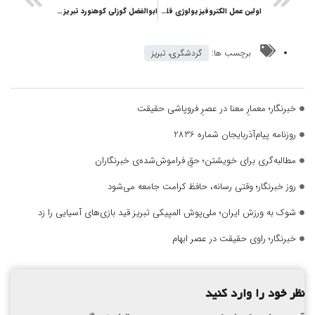
اولین عمل الکتروفیزیولوژی قلب بزرگسالان در بیمارستان کودکان مردانی آذر
ابوالفضل گوزلی کوهنورد تبریزی به خانه بازگشت
برچسب ها:
گردشگری، تبریز
خبرنگار؛ معمارِ معنا در عصرِ فروپاشی حقیقت
روزنامه پیام‌آذربایجان شماره 2836
مطالبه‌گری برای خویشتن؛ حقِ فراموش‌شده‌ی خبرنگاران
روز خبرنگار؛ وقتی رسانه، حافظ کرامت جامعه می‌شود
شوک به ورزش ایران؛ ملی‌پوش المپیکی تبریز قید بازی‌های آسیایی را زد
خبرنگار؛ راوی حقیقت در عصر ابهام
نظر خود را وارد کنید