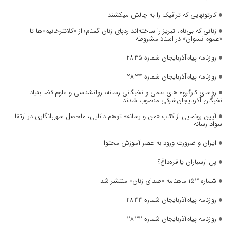
کارتونهایی که ترافیک را به چالش میکشند
زنانی که بی‌نام، تبریز را ساخته‌اند ردپای زنان گمنام؛ از «کلانترخانیم»ها تا
«عموم نسوان» در اسناد مشروطه
روزنامه پیام‌آذربایجان شماره 2835
روزنامه پیام‌آذربایجان شماره 2834
رؤسای کارگروه های علمی و نخبگانی رسانه، روانشناسی و علوم قضا بنیاد
نخبگان آذربایجان‌شرقی منصوب شدند
آیین رونمایی از کتاب «من و رسانه» توهم دانایی، ماحصل سهل‌انگاری در ارتقا
سواد رسانه
ایران و ضرورت ورود به عصر آموزش محتوا
پل ارسباران یا قره‌داغ؟
شماره ۱۵۳ ماهنامه «صدای زنان» منتشر شد
روزنامه پیام‌آذربایجان شماره 2833
روزنامه پیام‌آذربایجان شماره 2832