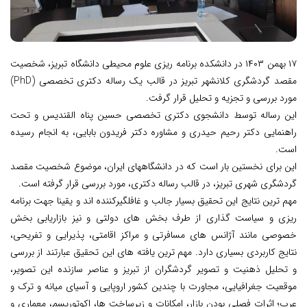
۱۷ بهمن ۱۴۰۳ در دانشکده برنامه ریزی علوم محیطی دانشگاه تبریز، شخصیت
مقصد گردشگری کلانشهر تبریز در قالب یک رساله دکتری تخصصی (PhD)
مورد بررسی و تجزیه و تحلیل قرار گرفت.
این رساله توسط دانشجوی دکتری تخصصی حسین پناه القندیس و تحت
راهنمایی دکتر رحیم حیدری و مشاوره دکتر فریدون بابایی، به انجام رسیده
است.
این برای نخستین بار است که در دانشگاههای ایران، موضوع شخصیت مقصد
گردشگری شهری تبریز، در قالب رساله دکتری، مورد بررسی قرار گرفته است.
مهم ترین نتایج این تحقیق بسیار جالب و غافلگیرکننده اند و یقینا جهت برنامه
ریزی و سیاست گذاری از طرف بخش های دولتی و نیز بازاریابی بخش
خصوصی مانند آژانس های مسافرتی و مراکز اقامتی، پذیرایی و تفریحی،
نتایج کاربردی بسیاری دارد. مهم ترین یافته های این تحقیق عبارتند از بررسی
و تحلیل ذهنیت و تصویر گردشگران از تبریز و عناصر سازنده این تصویر،
موقعیت جغرافیایی، مجاورت با چندین کشور اروپایی و آسیای میانه و ترک و
عرب؛ اثرات فصلی بودن بازار، امکانات و زیرساخت ها، اکوتوریسم، معماری و