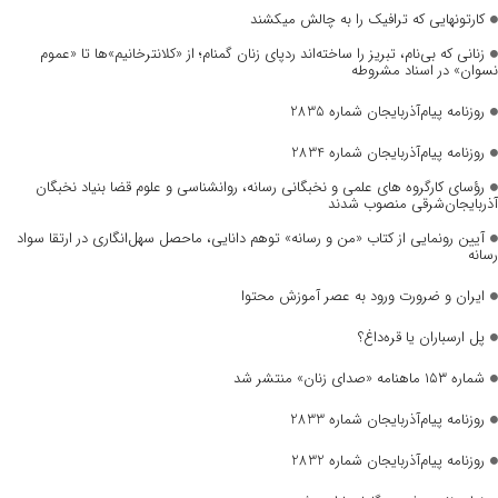
کارتونهایی که ترافیک را به چالش میکشند
زنانی که بی‌نام، تبریز را ساخته‌اند ردپای زنان گمنام؛ از «کلانترخانیم»ها تا «عموم
نسوان» در اسناد مشروطه
روزنامه پیام‌آذربایجان شماره 2835
روزنامه پیام‌آذربایجان شماره 2834
رؤسای کارگروه های علمی و نخبگانی رسانه، روانشناسی و علوم قضا بنیاد نخبگان
آذربایجان‌شرقی منصوب شدند
آیین رونمایی از کتاب «من و رسانه» توهم دانایی، ماحصل سهل‌انگاری در ارتقا سواد
رسانه
ایران و ضرورت ورود به عصر آموزش محتوا
پل ارسباران یا قره‌داغ؟
شماره ۱۵۳ ماهنامه «صدای زنان» منتشر شد
روزنامه پیام‌آذربایجان شماره 2833
روزنامه پیام‌آذربایجان شماره 2832