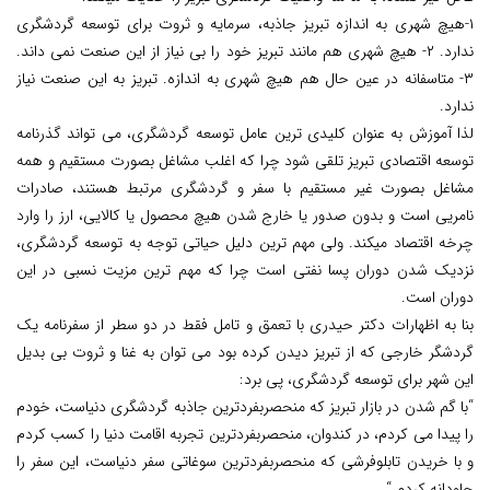
۱-هیچ شهری به اندازه تبریز جاذبه، سرمایه و ثروت برای توسعه گردشگری
ندارد. ۲- هیچ شهری هم مانند تبریز خود را بی نیاز از این صنعت نمی داند.
۳- متاسفانه در عین حال هم هیچ شهری به اندازه. تبریز به این صنعت نیاز
ندارد.
لذا آموزش به عنوان کلیدی ترین عامل توسعه گردشگری، می تواند گذرنامه
توسعه اقتصادی تبریز تلقی شود چرا که اغلب مشاغل بصورت مستقیم و همه
مشاغل بصورت غیر مستقیم با سفر و گردشگری مرتبط هستند، صادرات
نامریی است و بدون صدور یا خارج شدن هیچ محصول یا کالایی، ارز را وارد
چرخه اقتصاد میکند. ولی مهم ترین دلیل حیاتی توجه به توسعه گردشگری،
نزدیک شدن دوران پسا نفتی است چرا که مهم ترین مزیت نسبی در این
دوران است.
بنا به اظهارات دکتر حیدری با تعمق و تامل فقط در دو سطر از سفرنامه یک
گردشگر خارجی که از تبریز دیدن کرده بود می توان به غنا و ثروت بی بدیل
این شهر برای توسعه گردشگری، پی برد:
“با گم شدن در بازار تبریز که منحصربفردترین جاذبه گردشگری دنیاست، خودم
را پیدا می کردم، در کندوان، منحصربفردترین تجربه اقامت دنیا را کسب کردم
و با خریدن تابلوفرشی که منحصربفردترین سوغاتی سفر دنیاست، این سفر را
جاودانه کردم “.