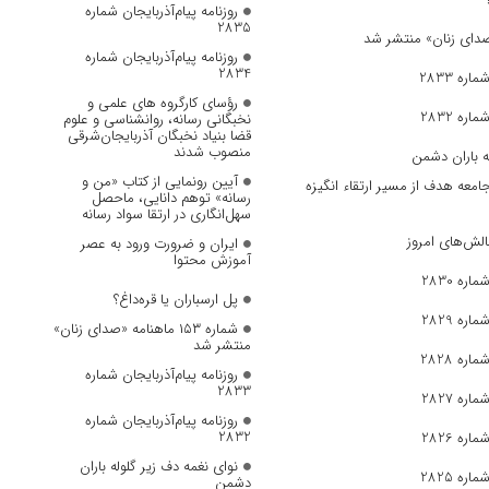
روزنامه پیام‌آذربایجان شماره
2835
روزنامه پیام‌آذربایجان شماره
2834
ره 2833
رؤسای کارگروه های علمی و
ره 2832
نخبگانی رسانه، روانشناسی و علوم
قضا بنیاد نخبگان آذربایجان‌شرقی
منصوب شدند
ه باران دشمن
آیین رونمایی از کتاب «من و
جامعه هدف از مسیر ارتقاء انگیزه
رسانه» توهم دانایی، ماحصل
سهل‌انگاری در ارتقا سواد رسانه
الش‌های امروز
ایران و ضرورت ورود به عصر
آموزش محتوا
ره 2830
پل ارسباران یا قره‌داغ؟
ره 2829
شماره ۱۵۳ ماهنامه «صدای زنان»
منتشر شد
ره 2828
روزنامه پیام‌آذربایجان شماره
2833
ره 2827
روزنامه پیام‌آذربایجان شماره
2832
ره 2826
نوای نغمه دف زیر گلوله باران
ره 2825
دشمن