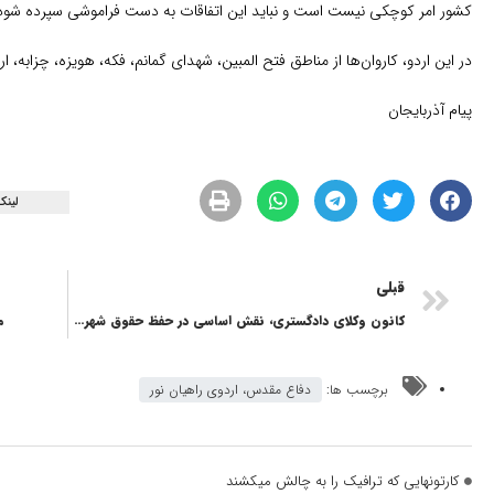
کشور امر کوچکی نیست است و نباید این اتفاقات به دست فراموشی سپرده شود
در این اردو، کاروان‌ها از مناطق فتح المبین، شهدای گمانم، فکه، هویزه، چزابه، اروندرود و من
پیام آذربایجان
لینک
قبلی
کانون وکلای دادگستری، نقش اساسی در حفظ حقوق شهروندان و حاکمیت قانون ایفا می‌کند
م
برچسب ها:
دفاع مقدس، اردوی راهیان نور
کارتونهایی که ترافیک را به چالش میکشند