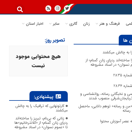
می
فرهنگ و هنر
زنان
گالری
سایر
اخبار استان
تصویر روز:
 ها
 را به چالش میکشند
هیچ محتوایی موجود
ا ساخته‌اند ردپای زنان گمنام؛ از
وم نسوان» در اسناد مشروطه
نیست
ره 2835
ره 2834
می و نخبگانی رسانه، روانشناسی و
پیشنهادی:
آذربایجان‌شرقی منصوب شدند
کارتونهایی که ترافیک را به چالش
 «من و رسانه» توهم دانایی، ماحصل
میکشند
 رسانه
زنانی که بی‌نام، تبریز را ساخته‌اند
به عصر آموزش محتوا
ردپای زنان گمنام؛ از «کلانترخانیم»ها
تا «عموم نسوان» در اسناد مشروطه