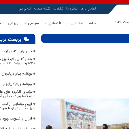
تماس با ما
درباره ما
تبلیغات
نقشه سایت
آب و هوا
خانه
اجتماعی
اقتصادی
سیاسی
ورزشی
عل
پربحث ترین
کارتونهایی که ترافیک
زنانی که بی‌نام، تبریز ر
«کلانترخانیم»ها تا «عم
روزنامه پیام‌آذربایجان شما
روزنامه پیام‌آذربایجان شما
رؤسای کارگروه های عل
علوم قضا بنیاد نخبگان 
آیین رونمایی از کتاب
سهل‌انگاری در ارتقا سواد
ایران و ضرورت ورود 
پل ارسباران یا قره‌داغ؟