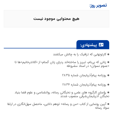
تصویر روز:
هیچ محتوایی موجود نیست
پیشنهادی:
کارتونهایی که ترافیک را به چالش میکشند
زنانی که بی‌نام، تبریز را ساخته‌اند ردپای زنان گمنام؛ از «کلانترخانیم»ها تا
«عموم نسوان» در اسناد مشروطه
روزنامه پیام‌آذربایجان شماره 2835
روزنامه پیام‌آذربایجان شماره 2834
رؤسای کارگروه های علمی و نخبگانی رسانه، روانشناسی و علوم قضا بنیاد
نخبگان آذربایجان‌شرقی منصوب شدند
آیین رونمایی از کتاب «من و رسانه» توهم دانایی، ماحصل سهل‌انگاری در ارتقا
سواد رسانه