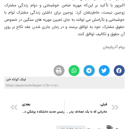
اکبرپور با تأکید بر این‌که مهریه ضامن خوشبختی و دوام زندگی مشترک
زوجین نیست، خاطرنشان کرد: زوجین برای داشتن زندگی مشترک توام با
خوشبختی و باآرامش می توانند به جای تعیین مهریه های سنگین در خصوص
حقوق مشترک خود به توافق برسند و در زمان جاری شدن عقد نکاح بر روی
آن حقوق و تکالیف توافق کنند.
پیام آذربایجان
لینک کوتاه خبر:
https://payamazarbayjan.ir/?p=11856
قبلی
بعدی
مادرانی که با یک تصادف پدر می‌شوند
رئیس جدید دانشکده پزشکی دانشگاه علوم پزشکی تبریز
برچسب ها:
مهریه، حقوق زنان