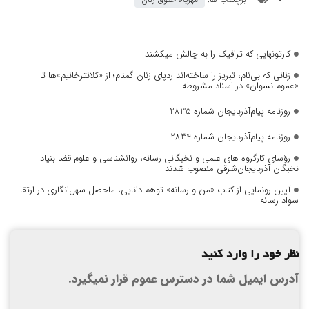
کارتونهایی که ترافیک را به چالش میکشند
زنانی که بی‌نام، تبریز را ساخته‌اند ردپای زنان گمنام؛ از «کلانترخانیم»ها تا
«عموم نسوان» در اسناد مشروطه
روزنامه پیام‌آذربایجان شماره 2835
روزنامه پیام‌آذربایجان شماره 2834
رؤسای کارگروه های علمی و نخبگانی رسانه، روانشناسی و علوم قضا بنیاد
نخبگان آذربایجان‌شرقی منصوب شدند
آیین رونمایی از کتاب «من و رسانه» توهم دانایی، ماحصل سهل‌انگاری در ارتقا
سواد رسانه
نظر خود را وارد کنید
آدرس ایمیل شما در دسترس عموم قرار نمیگیرد.