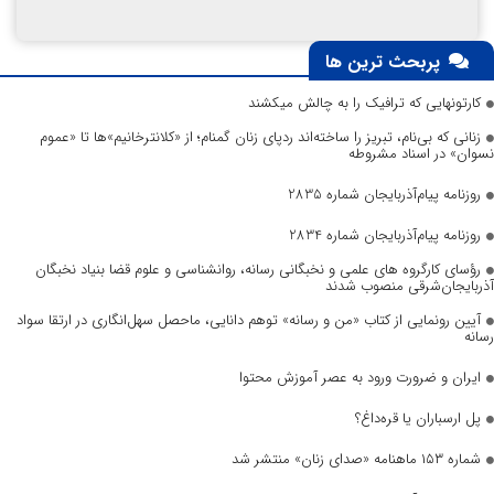
پربحث ترین ها
کارتونهایی که ترافیک را به چالش میکشند
زنانی که بی‌نام، تبریز را ساخته‌اند ردپای زنان گمنام؛ از «کلانترخانیم»ها تا «عموم
نسوان» در اسناد مشروطه
روزنامه پیام‌آذربایجان شماره 2835
روزنامه پیام‌آذربایجان شماره 2834
رؤسای کارگروه های علمی و نخبگانی رسانه، روانشناسی و علوم قضا بنیاد نخبگان
آذربایجان‌شرقی منصوب شدند
آیین رونمایی از کتاب «من و رسانه» توهم دانایی، ماحصل سهل‌انگاری در ارتقا سواد
رسانه
ایران و ضرورت ورود به عصر آموزش محتوا
پل ارسباران یا قره‌داغ؟
شماره ۱۵۳ ماهنامه «صدای زنان» منتشر شد