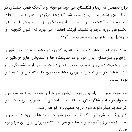
برای تحصیل به اروپا و انگلستان می رود. مواجهه او با آبرنگ فصل جدیدی در
زندگی وی بشمار می آید و سبب شد که وجه دیگری از هنر نقاشی را خلق
کند. پس از بازگشت به ایران به خلق آثار ماندگاری از ادوار تاریخی ایران علی
الخصوص دوره قاجار با تکنیک آبرنگ اهتمام می ورزد که اکنون گنجینه ای
بی بدیل برای هنر ایران محسوب می گردد.
استاد ایزدپناه با نشان درجه یک هنری کشور، در دهه شصت عضو شورای
ارزشیابی هنرمندان ایران بود و در نمایشگاه ها و همایش های فراوانی به
عنوان هئیت داوری و انتخاب حضور فعال داشت و پس از بازنشستگی و از
دهه هفتاد، در خلوت خود با رویی گشاده پذیرای دلباخته گان و هنرمندان
بوده است.
شخصیت مهربان، آرام و باوقار، از ایشان چهره ای منحصر به فرد، مصمم و
امیدوار در خاطر شاگردانش ساخته است. استادی که همواره می گفت: من
اگر صد بار دیگر متولد شوم باز به همین راه خواهم رفت.
اکثر بزرگان نقاشی ایران که آثار بی بدیلشان در خانه ها و موزه ها ی جهان
است، زاده تبریز و آذربایجان هستند و هر یک افتخار بزرگی برای این مرز و بوم
هستند.