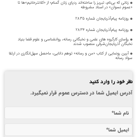
زنانی که بی‌نام، تبریز را ساخته‌اند ردپای زنان گمنام؛ از «کلانترخانیم»ها تا
«عموم نسوان» در اسناد مشروطه
روزنامه پیام‌آذربایجان شماره 2835
روزنامه پیام‌آذربایجان شماره 2834
رؤسای کارگروه های علمی و نخبگانی رسانه، روانشناسی و علوم قضا بنیاد
نخبگان آذربایجان‌شرقی منصوب شدند
آیین رونمایی از کتاب «من و رسانه» توهم دانایی، ماحصل سهل‌انگاری در ارتقا
سواد رسانه
نظر خود را وارد کنید
آدرس ایمیل شما در دسترس عموم قرار نمیگیرد.