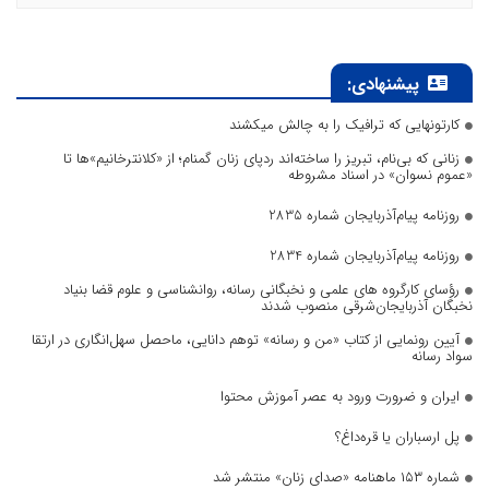
پیشنهادی:
کارتونهایی که ترافیک را به چالش میکشند
زنانی که بی‌نام، تبریز را ساخته‌اند ردپای زنان گمنام؛ از «کلانترخانیم»ها تا
«عموم نسوان» در اسناد مشروطه
روزنامه پیام‌آذربایجان شماره 2835
روزنامه پیام‌آذربایجان شماره 2834
رؤسای کارگروه های علمی و نخبگانی رسانه، روانشناسی و علوم قضا بنیاد
نخبگان آذربایجان‌شرقی منصوب شدند
آیین رونمایی از کتاب «من و رسانه» توهم دانایی، ماحصل سهل‌انگاری در ارتقا
سواد رسانه
ایران و ضرورت ورود به عصر آموزش محتوا
پل ارسباران یا قره‌داغ؟
شماره ۱۵۳ ماهنامه «صدای زنان» منتشر شد