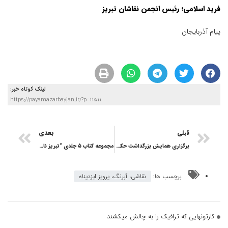
فرید اسلامی؛ رئیس انجمن نقاشان تبریز
پیام آذربایجان
لینک کوتاه خبر:
https://payamazarbayjan.ir/?p=11511
قبلی
بعدی
برگزاری همایش بزرگداشت حکیم نظامی‌ گنجه‌ای در تبریز
مجموعه کتاب ۵ جلدی “تبریز نامه” زیر چاپ رفت
برچسب ها:
نقاشی، آبرنگ، پرویز ایزدپناه
کارتونهایی که ترافیک را به چالش میکشند