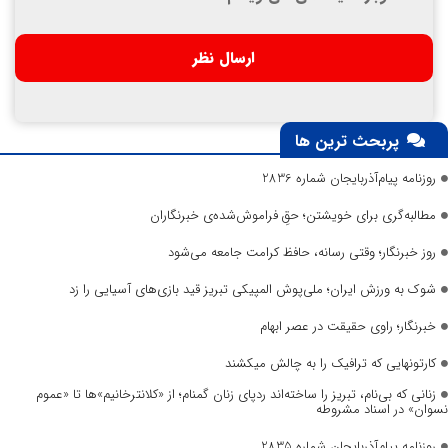
پربحث ترین ها
روزنامه پیام‌آذربایجان شماره 2836
مطالبه‌گری برای خویشتن؛ حقِ فراموش‌شده‌ی خبرنگاران
روز خبرنگار؛ وقتی رسانه، حافظ کرامت جامعه می‌شود
شوک به ورزش ایران؛ ملی‌پوش المپیکی تبریز قید بازی‌های آسیایی را زد
خبرنگار؛ راوی حقیقت در عصر ابهام
کارتونهایی که ترافیک را به چالش میکشند
زنانی که بی‌نام، تبریز را ساخته‌اند ردپای زنان گمنام؛ از «کلانترخانیم»ها تا «عموم
نسوان» در اسناد مشروطه
روزنامه پیام‌آذربایجان شماره 2835