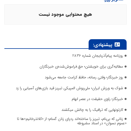
هیچ محتوایی موجود نیست
پیشنهادی:
روزنامه پیام‌آذربایجان شماره 2836
مطالبه‌گری برای خویشتن؛ حقِ فراموش‌شده‌ی خبرنگاران
روز خبرنگار؛ وقتی رسانه، حافظ کرامت جامعه می‌شود
شوک به ورزش ایران؛ ملی‌پوش المپیکی تبریز قید بازی‌های آسیایی را زد
خبرنگار؛ راوی حقیقت در عصر ابهام
کارتونهایی که ترافیک را به چالش میکشند
زنانی که بی‌نام، تبریز را ساخته‌اند ردپای زنان گمنام؛ از «کلانترخانیم»ها تا
«عموم نسوان» در اسناد مشروطه