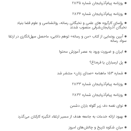
روزنامه پیام‌آذربایجان شماره 2835
روزنامه پیام‌آذربایجان شماره 2834
رؤسای کارگروه های علمی و نخبگانی رسانه، روانشناسی و علوم قضا بنیاد
نخبگان آذربایجان‌شرقی منصوب شدند
آیین رونمایی از کتاب «من و رسانه» توهم دانایی، ماحصل سهل‌انگاری در ارتقا
سواد رسانه
ایران و ضرورت ورود به عصر آموزش محتوا
پل ارسباران یا قره‌داغ؟
شماره ۱۵۳ ماهنامه «صدای زنان» منتشر شد
روزنامه پیام‌آذربایجان شماره 2833
روزنامه پیام‌آذربایجان شماره 2832
نوای نغمه دف زیر گلوله باران دشمن
بهبود ارائه خدمات به جامعه هدف از مسیر ارتقاء انگیزه کارکنان می‌گذرد
میانِ شکوهِ تاریخ و چالش‌های امروز