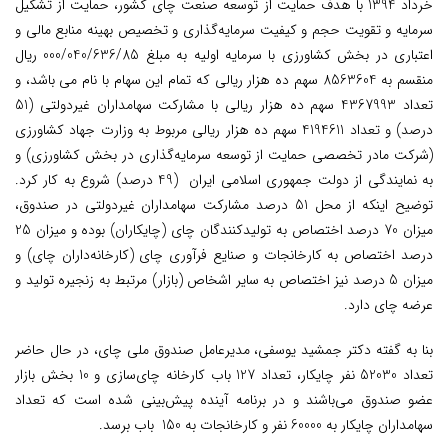
خرداد 1394 با هدف حمایت از توسعه صنعت چای کشور، حمایت از تشکیل
سرمایه و تقویت حجم و کیفیت سرمایه‌گذاری و تخصیص بهینه منابع مالی و
اعتباری در بخش کشاورزی با سرمایه اولیه به مبلغ 000/040/636/85 ریال
منقسم به 8563604 سهم ده هزار ریالی که تمام این سهام با نام می باشد، و
تعداد 4367993 سهم ده هزار ریالی با مشارکت سهامداران غیردولتی (51
درصد) و تعداد 4194611 سهم ده هزار ریالی مربوط به وزارت جهاد کشاورزی
(شرکت مادر تخصصی حمایت از توسعه سرمایه‌گذاری در بخش کشاورزی) و
به نمایندگی از دولت جمهوری اسلامی ایران (49 درصد) شروع به کار کرد.
توضیح اینکه از محل 51 درصد مشارکت سهامداران غیردولتی در صندوق،
میزان 70 درصد اختصاص به تولیدکنندگان چای (چایکاران) بوده و میزان 25
درصد اختصاص به کارخانجات و صنایع فرآوری چای (کارخانه‌داران چای) و
میزان 5 درصد نیز اختصاص به سایر اشخاص (بازار) مرتبط به زنجیره تولید و
عرضه چای دارد.
بنا به گفته دکتر جمشید یوسفی، مدیرعامل صندوق ملی چای، در حال حاضر
تعداد 52030 نفر چایکار، تعداد 127 باب کارخانه چای‌سازی و 10 بخش بازار
عضو صندوق می‌باشند و در برنامه آینده پیش‌بینی شده است که تعداد
سهامداران چایکار به 60000 نفر و کارخانجات به 150 باب برسد.