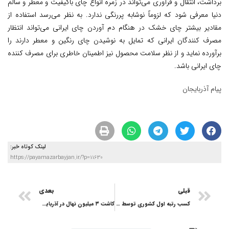
برداشت، انتقال و فرآوری می‌تواند در زمره انواع چای باکیفیت و معطر و سالم
دنیا معرفی شود که لزوماً نوشابه پررنگی ندارد. به نظر می‌رسد استفاده از
مقادیر بیشتر چای خشک در هنگام دم آوردن چای ایرانی می‌تواند انتظار
مصرف کنندگان ایرانی که تمایل به نوشیدن چای رنگین و معطر دارند را
برآورده نماید و از نظر سلامت محصول نیز اطمینان خاطری برای مصرف کننده
چای ایرانی باشد.
پیام آذربایجان
لینک کوتاه خبر:
https://payamazarbayjan.ir/?p=11630
قبلی
بعدی
کسب رتبه اول کشوری توسط خانه کارگر استان آذربایجان شرقی
کاشت ۳ میلیون نهال در آذربایجان شرقی تا پایان فروردین