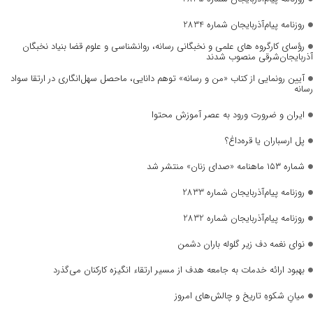
روزنامه پیام‌آذربایجان شماره 2834
رؤسای کارگروه های علمی و نخبگانی رسانه، روانشناسی و علوم قضا بنیاد نخبگان
آذربایجان‌شرقی منصوب شدند
آیین رونمایی از کتاب «من و رسانه» توهم دانایی، ماحصل سهل‌انگاری در ارتقا سواد
رسانه
ایران و ضرورت ورود به عصر آموزش محتوا
پل ارسباران یا قره‌داغ؟
شماره ۱۵۳ ماهنامه «صدای زنان» منتشر شد
روزنامه پیام‌آذربایجان شماره 2833
روزنامه پیام‌آذربایجان شماره 2832
نوای نغمه دف زیر گلوله باران دشمن
بهبود ارائه خدمات به جامعه هدف از مسیر ارتقاء انگیزه کارکنان می‌گذرد
میانِ شکوهِ تاریخ و چالش‌های امروز