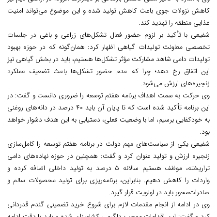
کاهش نزولات جوی باعث کاهش تولید شده و این موضوع می‌تواند امنیت
غذایی منطقه را تهدید کند.
شفیعی با تأکید بر لزوم حضور فعال تشکل‌های زراعی و باغی در جلسات
تخصصی معاونت تولیدات گیاهی اظهار کرد: همان‌گونه که در حوزه بهبود
تولیدات دامی شاهد مشارکت مؤثر تشکل‌ها هستیم، باید در بخش گیاهی نیز
این اتفاق رخ دهد؛ چرا که عدم حضور تشکل‌ها باعث تضعیف عملکرد
زنجیره‌های ارزش می‌شود.
وی حرکت به سمت اهداف برنامه هفتم توسعه را ضروری دانست و گفت: در
این برنامه تأکید شده است که تا پایان آن باید ۴۰ درصد در دانه‌های روغنی
به خودکفایی برسیم، اما با وضعیت فعلی، دستیابی به این هدف دشوار خواهد
بود.
شفیعی یکی از سیاست‌های مهم دولت در برنامه هفتم توسعه را کامل‌سازی
زنجیره ارزش و تولید عنوان کرد و گفت: همچنین در حوزه نهاده‌های دامی
تراریخته، موظف هستیم سالانه ۵ درصد به تولید داخلی اضافه کرده و
واردات را کاهش دهیم. بنابراین، برنامه‌ریزی برای تولید محصولات سالم و
صادرات‌محور باید در اولویت قرار گیرد.
وی در ادامه از انجام مقدمات لازم برای شروع خرید تضمینی گندم قدردانی
کرد و گفت: این اقدامات موجب دلگرمی کشاورزان شده و باید با دقت ادامه