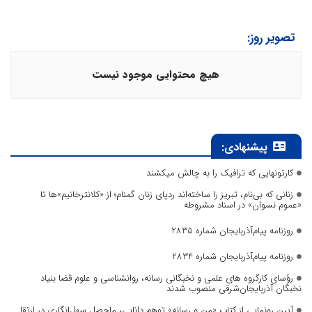
تصویر روز:
هیچ محتوایی موجود نیست
پیشنهادی:
کارتونهایی که ترافیک را به چالش میکشند
زنانی که بی‌نام، تبریز را ساخته‌اند ردپای زنان گمنام؛ از «کلانترخانیم»ها تا
«عموم نسوان» در اسناد مشروطه
روزنامه پیام‌آذربایجان شماره 2835
روزنامه پیام‌آذربایجان شماره 2834
رؤسای کارگروه های علمی و نخبگانی رسانه، روانشناسی و علوم قضا بنیاد
نخبگان آذربایجان‌شرقی منصوب شدند
آیین رونمایی از کتاب «من و رسانه» توهم دانایی، ماحصل سهل‌انگاری در ارتقا