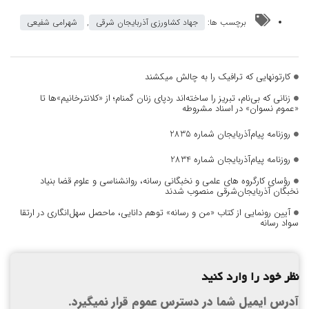
برچسب ها:
جهاد کشاورزی آذربایجان شرقی
,
شهرامی شفیعی
کارتونهایی که ترافیک را به چالش میکشند
زنانی که بی‌نام، تبریز را ساخته‌اند ردپای زنان گمنام؛ از «کلانترخانیم»ها تا
«عموم نسوان» در اسناد مشروطه
روزنامه پیام‌آذربایجان شماره 2835
روزنامه پیام‌آذربایجان شماره 2834
رؤسای کارگروه های علمی و نخبگانی رسانه، روانشناسی و علوم قضا بنیاد
نخبگان آذربایجان‌شرقی منصوب شدند
آیین رونمایی از کتاب «من و رسانه» توهم دانایی، ماحصل سهل‌انگاری در ارتقا
سواد رسانه
نظر خود را وارد کنید
آدرس ایمیل شما در دسترس عموم قرار نمیگیرد.