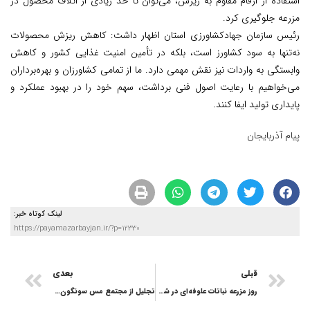
استفاده از ارقام مقاوم به ریزش، می‌توان تا حد زیادی از اتلاف محصول در
مزرعه جلوگیری کرد.
رئیس سازمان جهادکشاورزی استان اظهار داشت: کاهش ریزش محصولات
نه‌تنها به سود کشاورز است، بلکه در تأمین امنیت غذایی کشور و کاهش
وابستگی به واردات نیز نقش مهمی دارد. ما از تمامی کشاورزان و بهره‌برداران
می‌خواهیم با رعایت اصول فنی برداشت، سهم خود را در بهبود عملکرد و
پایداری تولید ایفا کنند.
پیام آذربایجان
لینک کوتاه خبر:
https://payamazarbayjan.ir/?p=12330
قبلی
بعدی
روز مزرعه نباتات علوفه‌ای در شهرستان اهر برگزار شد
تجلیل از مجتمع مس سونگون در همایش هفته معدن تبریز