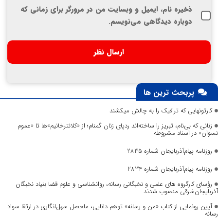
ذخیره نام، ایمیل و وبسایت من در مرورگر برای زمانی که
دوباره دیدگاهی می‌نویسم.
پربحث ترین ها
کارتونهایی که ترافیک را به چالش میکشند
زنانی که بی‌نام، تبریز را ساخته‌اند ردپای زنان گمنام؛ از «کلانترخانیم»ها تا «عموم
نسوان» در اسناد مشروطه
روزنامه پیام‌آذربایجان شماره 2835
روزنامه پیام‌آذربایجان شماره 2834
رؤسای کارگروه های علمی و نخبگانی رسانه، روانشناسی و علوم قضا بنیاد نخبگان
آذربایجان‌شرقی منصوب شدند
آیین رونمایی از کتاب «من و رسانه» توهم دانایی، ماحصل سهل‌انگاری در ارتقا سواد
رسانه